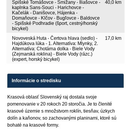
Spišské Tomášovce - Smižany - Iliašovce -
40,0 km
kaplnka Sans-Souci - Harichovce -
Kačelák - Danišovce, Hájenka -
Domaňovce - Klčov - Bugľovce - Baldovce
- Spišské Podhradie (šport, cestný/horský
bicykel)
Novoveská Huta - Čertova hlava (sedlo) -
17,0 km
Hajdúkova lúka - 1. Alternatíva: Mlynky, 2.
Alternatíva: Chotárna dolka - Biele Vody
(Zejmarská roklina) - Biele Vody (rázc.)
(expert, horský bicykel)
Informácie o stredisku
Krasová oblasť Slovenský raj dostala svoje
pomenovanie v 20 rokoch 20 storočia. Je to členité
krasové územie s množstvom roklín, tiesňav, úzkych
dolín a kaňonov, so zachovanými planinami, ktoré sú
bohaté na krasové formy.