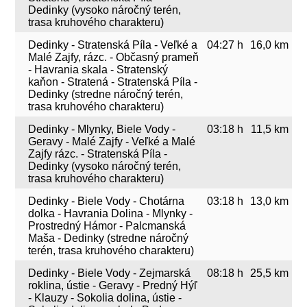
Dedinky (vysoko náročný terén,
trasa kruhového charakteru)
Dedinky - Stratenská Píla - Veľké a
04:27 h
16,0 km
Malé Zajfy, rázc. - Občasný prameň
- Havrania skala - Stratenský
kaňon - Stratená - Stratenská Píla -
Dedinky (stredne náročný terén,
trasa kruhového charakteru)
Dedinky - Mlynky, Biele Vody -
03:18 h
11,5 km
Geravy - Malé Zajfy - Veľké a Malé
Zajfy rázc. - Stratenská Píla -
Dedinky (vysoko náročný terén,
trasa kruhového charakteru)
Dedinky - Biele Vody - Chotárna
03:18 h
13,0 km
dolka - Havrania Dolina - Mlynky -
Prostredný Hámor - Palcmanská
Maša - Dedinky (stredne náročný
terén, trasa kruhového charakteru)
Dedinky - Biele Vody - Zejmarská
08:18 h
25,5 km
roklina, ústie - Geravy - Predný Hýľ
- Klauzy - Sokolia dolina, ústie -