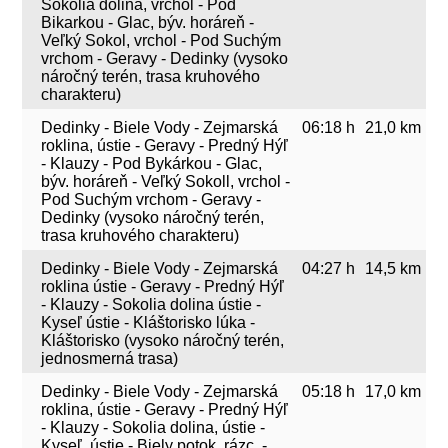
Sokolia dolina, vrchol - Pod
Bikarkou - Glac, býv. horáreň -
Veľký Sokol, vrchol - Pod Suchým
vrchom - Geravy - Dedinky (vysoko
náročný terén, trasa kruhového
charakteru)
Dedinky - Biele Vody - Zejmarská
06:18 h
21,0 km
roklina, ústie - Geravy - Predný Hýľ
- Klauzy - Pod Bykárkou - Glac,
býv. horáreň - Veľký Sokoll, vrchol -
Pod Suchým vrchom - Geravy -
Dedinky (vysoko náročný terén,
trasa kruhového charakteru)
Dedinky - Biele Vody - Zejmarská
04:27 h
14,5 km
roklina ústie - Geravy - Predný Hýľ
- Klauzy - Sokolia dolina ústie -
Kyseľ ústie - Kláštorisko lúka -
Kláštorisko (vysoko náročný terén,
jednosmerná trasa)
Dedinky - Biele Vody - Zejmarská
05:18 h
17,0 km
roklina, ústie - Geravy - Predný Hýľ
- Klauzy - Sokolia dolina, ústie -
Kyseľ, ústie - Biely potok, rázc. -