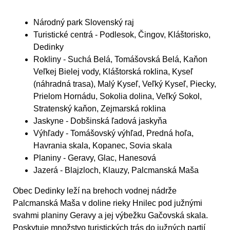
Národný park Slovenský raj
Turistické centrá
- Podlesok, Čingov, Kláštorisko,
Dedinky
Rokliny
- Suchá Belá, Tomášovská Belá, Kaňon
Veľkej Bielej vody, Kláštorská roklina, Kyseľ
(náhradná trasa), Malý Kyseľ, Veľký Kyseľ, Piecky,
Prielom Hornádu, Sokolia dolina, Veľký Sokol,
Stratenský kaňon, Zejmarská roklina
Jaskyne
- Dobšinská ľadová jaskyňa
Výhľady
- Tomášovský výhľad, Predná hoľa,
Havrania skala, Kopanec, Sovia skala
Planiny
- Geravy, Glac, Hanesová
Jazerá
- Blajzloch, Klauzy, Palcmanská Maša
Obec Dedinky leží na brehoch vodnej nádrže
Palcmanská Maša v doline rieky Hnilec pod južnými
svahmi planiny Geravy a jej výbežku Gačovská skala.
Poskytuje množstvo turistických trás do južných partií