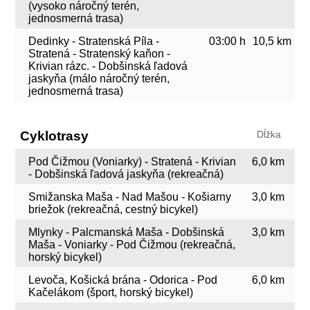
(vysoko náročný terén,
jednosmerná trasa)
Dedinky - Stratenská Píla -
03:00 h
10,5 km
Stratená - Stratenský kaňon -
Krivian rázc. - Dobšinská ľadová
jaskyňa (málo náročný terén,
jednosmerná trasa)
Cyklotrasy
Dĺžka
Pod Čižmou (Voniarky) - Stratená - Krivian
6,0 km
- Dobšinská ľadová jaskyňa (rekreačná)
Smižanska Maša - Nad Mašou - Košiarny
3,0 km
briežok (rekreačná, cestný bicykel)
Mlynky - Palcmanská Maša - Dobšinská
3,0 km
Maša - Voniarky - Pod Čižmou (rekreačná,
horský bicykel)
Levoča, Košická brána - Odorica - Pod
6,0 km
Kačelákom (šport, horský bicykel)