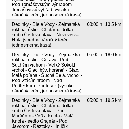
Pod Tomášovským výhľadom -
Tomášovský výhľad (vysoko
náročný terén, jednosmerná trasa)
Dedinky - Biele Vody - Zejmarská
03:00 h
13,5 km
roklina, ústie - Chotárna dolka -
sedlo Čertova hlava - Novoveská
Huta (stredne náročný terén,
jednosmerná trasa)
Dedinky - Biele Vody - Zejmarská
05:00 h
18,0 km
roklina, ústie - Geravy - Pod
Suchým vrchom - Veľký Sokol,l
vrchol - Glac, býv. horáreň - Glac,
Malá poľana - Suchá Belá, vrchol -
Pod Vtáčím hrbom - Nad
Podleskom- Podlesok (vysoko
náročný terén, jednosmerná trasa)
Dedinky - Biele Vody - Zejmarská
05:00 h
19,5 km
roklina, ústie - Chotárna dolka -
sedlo Čertova hlava - Pod
Muráňom - Veľká Knola - Malá
Knola - sedlo Grajnár - Pod
Javorom - Ráztoky - Hnilčík