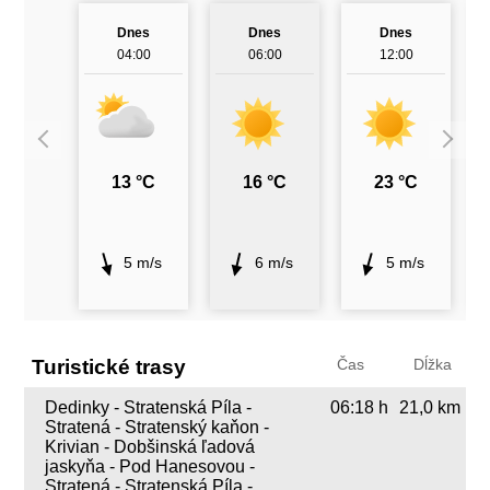
Dnes
Dnes
Dnes
04:00
06:00
12:00
13 °C
16 °C
23 °C
5 m/s
6 m/s
5 m/s
Turistické trasy
Čas
Dĺžka
Dedinky - Stratenská Píla -
06:18 h
21,0 km
Stratená - Stratenský kaňon -
Krivian - Dobšinská ľadová
jaskyňa - Pod Hanesovou -
Stratená - Stratenská Píla -