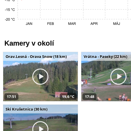
Kamery v okolí
Orav.Lesná - Orava Snow (18 km)
Vrátna - Paseky (22 km)
17:51
19,6 °C
17:48
Ski Krušetnica (30 km)