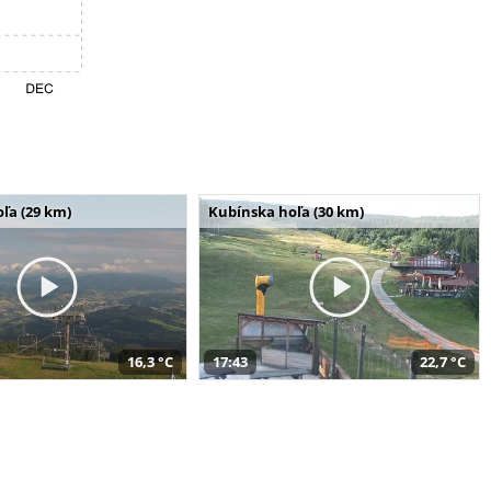
ľa (29 km)
Kubínska hoľa (30 km)
16,3 °C
17:43
22,7 °C