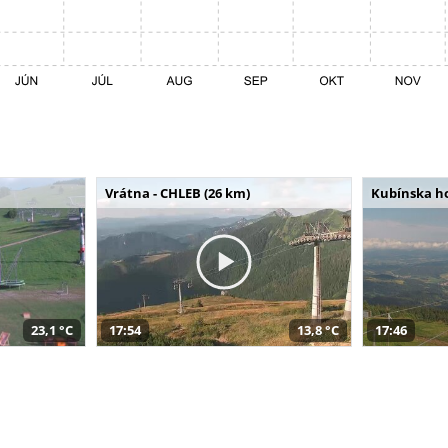
Vrátna - CHLEB (26 km)
Kubínska ho
23,1 °C
17:54
13,8 °C
17:46