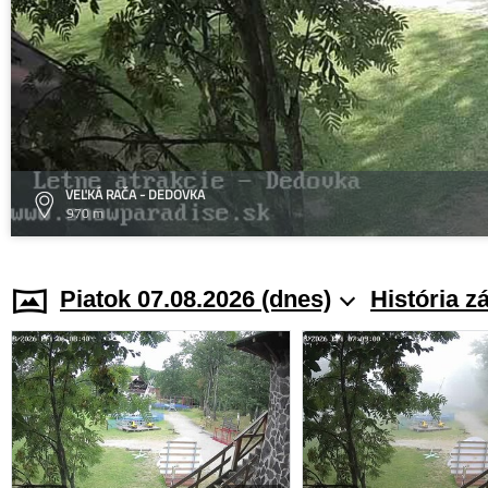
VEĽKÁ RAČA - DEDOVKA
970 m
Piatok 07.08.2026 (dnes)
História z