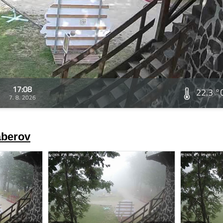
17:08
22.3 °
7. 8. 2026
áberov