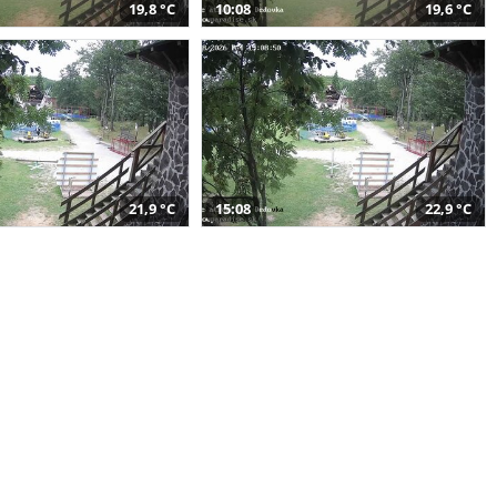
19,8 °C
10:08
19,6 °C
21,9 °C
15:08
22,9 °C