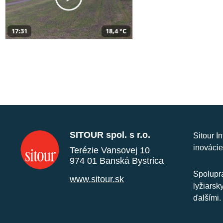
17:31
18,4 °C
SITOUR spol. s r.o.
Sitour I
inovácie
Terézie Vansovej 10
974 01 Banská Bystrica
Spolupra
www.sitour.sk
lyžiarsk
ďalšími.