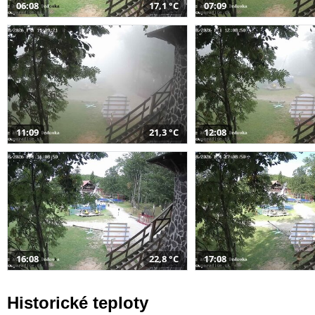
06:08
17,1 °C
07:09
11:09
21,3 °C
12:08
16:08
22,8 °C
17:08
Historické teploty