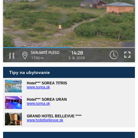
14:28
SKALNATÉ PLESO
1750 m
3. 8. 2026
Tipy na ubytovanie
Hotel*** SOREA TITRIS
www.sorea.sk
Hotel*** SOREA URÁN
www.sorea.sk
GRAND HOTEL BELLEVUE ****
www.hotelbellevue.sk