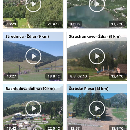
13:29
21,4 °C
13:03
17,2 °C
Strednica - Ždiar (9 km)
Strachankovo - Ždiar (9 km)
13:27
18,8 °C
8.8. 07:13
12,4 °C
Bachledova dolina (10 km)
Štrbské Pleso (14 km)
13:42
22,0 °C
12:57
18,9 °C