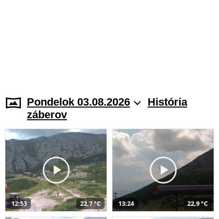
Pondelok 03.08.2026
História
záberov
12:53
22,7 °C
13:24
22,9 °C