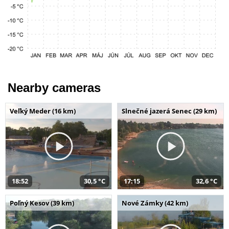
Nearby cameras
Veľký Meder (16 km)
Slnečné jazerá Senec (29 km)
18:52
30,5 °C
17:15
32,6 °C
Poľný Kesov (39 km)
Nové Zámky (42 km)