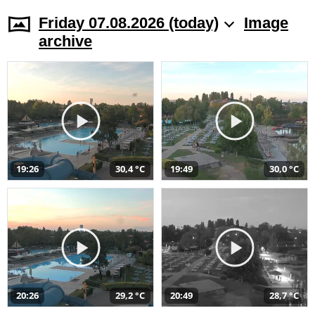
Friday 07.08.2026 (today)
Image
archive
19:26
30,4 °C
19:49
30,0 °C
20:26
29,2 °C
20:49
28,7 °C