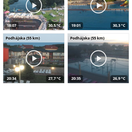
18:07
30,5 °C
19:01
30,3 °C
Podhájska (55 km)
Podhájska (55 km)
20:34
27,7 °C
20:35
26,9 °C