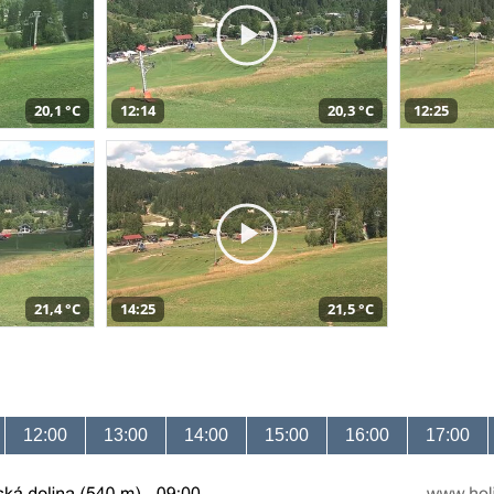
20,1 °C
12:14
20,3 °C
12:25
21,4 °C
14:25
21,5 °C
12:00
13:00
14:00
15:00
16:00
17:00