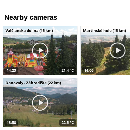
Nearby cameras
Valčianska dolina (15 km)
Martinské hole (15 km)
14:23
21,4 °C
14:06
Donovaly - Záhradište (22 km)
13:58
22,5 °C