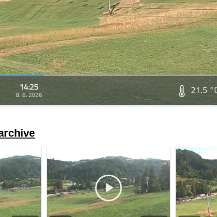
14:25
21.5 °
8. 8. 2026
archive