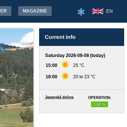
HER
MAGAZINE
EN
Current info
Saturday 2026-08-08 (today)
15:00
25 °C
18:00
20 to 23 °C
Jasenská dolina
OPERATION:
100 %