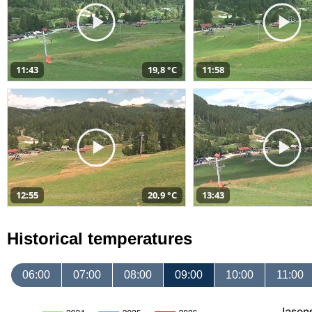
11:43
19,8 °C
11:58
12:55
20,9 °C
13:43
Historical temperatures
06:00
07:00
08:00
09:00
10:00
11:00