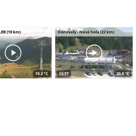
LEB (19 km)
Donovaly - Nová hoľa (22 km)
15,2 °C
13:57
20,8 °C