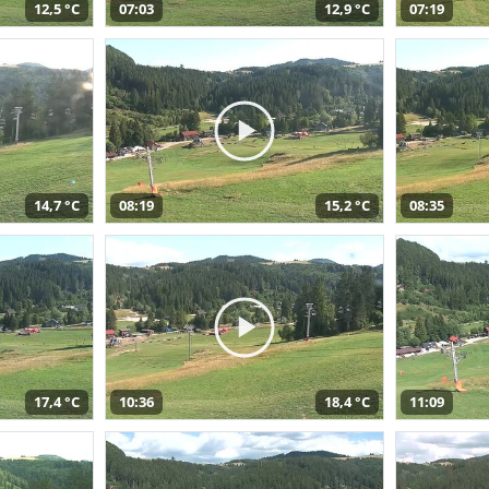
12,5 °C
07:03
12,9 °C
07:19
14,7 °C
08:19
15,2 °C
08:35
17,4 °C
10:36
18,4 °C
11:09