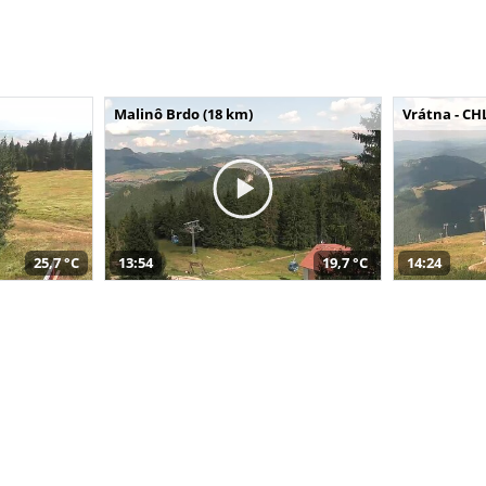
Malinô Brdo (18 km)
Vrátna - CH
25,7 °C
13:54
19,7 °C
14:24