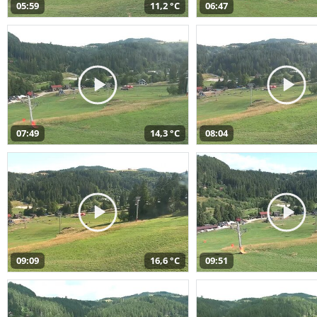
05:59
11,2 °C
06:47
07:49
14,3 °C
08:04
09:09
16,6 °C
09:51