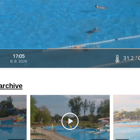
17:05
31.2 °
8. 8. 2026
archive