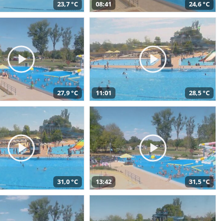
23,7 °C
08:41
24,6 °C
27,9 °C
11:01
28,5 °C
31,0 °C
13:42
31,5 °C