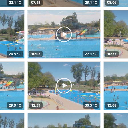
22,1 °C
07:43
23,1 °C
08:06
26,5 °C
10:03
27,1 °C
10:37
29,9 °C
12:39
30,5 °C
13:08