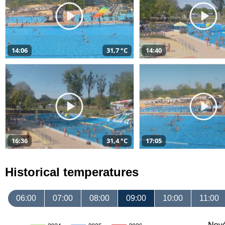
14:06
31,7 °C
14:40
16:36
31,4 °C
17:05
Historical temperatures
06:00
07:00
08:00
09:00
10:00
11:00