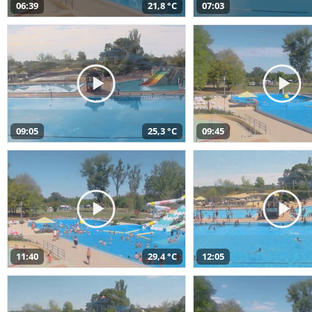
06:39
21,8 °C
07:03
09:05
25,3 °C
09:45
11:40
29,4 °C
12:05