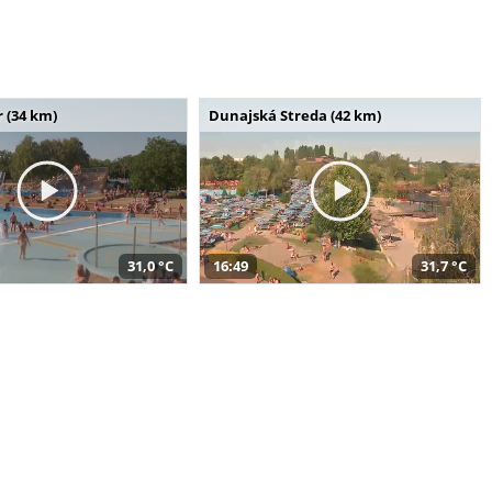
 (34 km)
Dunajská Streda (42 km)
31,0 °C
16:49
31,7 °C