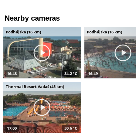
Nearby cameras
Podhájska (16 km)
Podhájska (16 km)
16:48
34,2 °C
16:49
Thermal Resort Vadaš (45 km)
17:00
30,6 °C