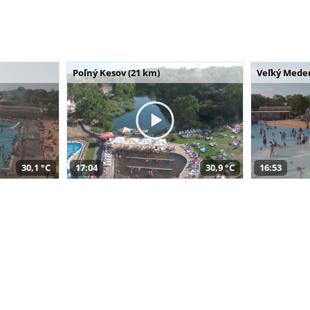
Poľný Kesov (21 km)
Veľký Meder
30,1 °C
17:04
30,9 °C
16:53