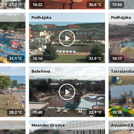
21,7 °C
16:22
30,6 °C
15:54
Podhájska
Podhájska
31,1 °C
16:16
33,9 °C
16:17
Bešeňová
Tatralandi
28,2 °C
15:48
23,7 °C
15:38
Meander Oravice
Aqualand B.