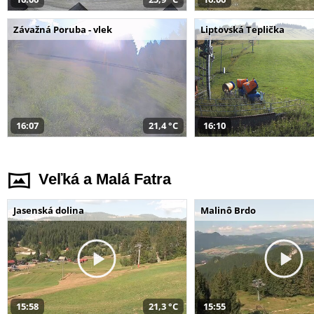
Závažná Poruba - vlek
Liptovská Teplička
16:07
21,4 °C
16:10
Veľká a Malá Fatra
Jasenská dolina
Malinô Brdo
15:58
21,3 °C
15:55