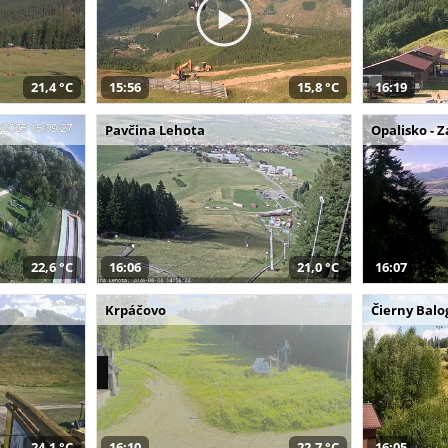
21,4 °C
15:56
15,8 °C
16:19
Pavčina Lehota
Opalisko - 
22,6 °C
16:06
21,0 °C
16:07
Krpáčovo
Čierny Balo
24,1 °C
16:10
22,7 °C
16:05