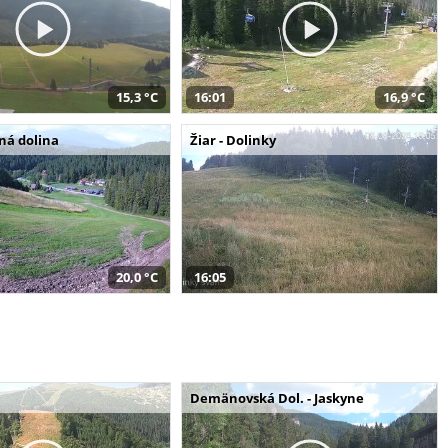
15,3 °C
16:01
16,9 °C
šná dolina
Žiar - Dolinky
20,0 °C
16:05
Demänovská Dol. - Jaskyne