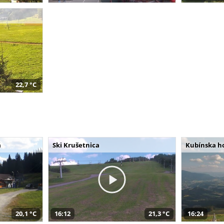
22,7 °C
á
Ski Krušetnica
Kubínska h
20,1 °C
16:12
21,3 °C
16:24