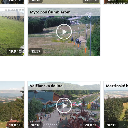
Mýto pod Ďumbierom
19,9 °C
15:57
Valčianska dolina
Martinské 
18,8 °C
16:18
20,8 °C
16:15