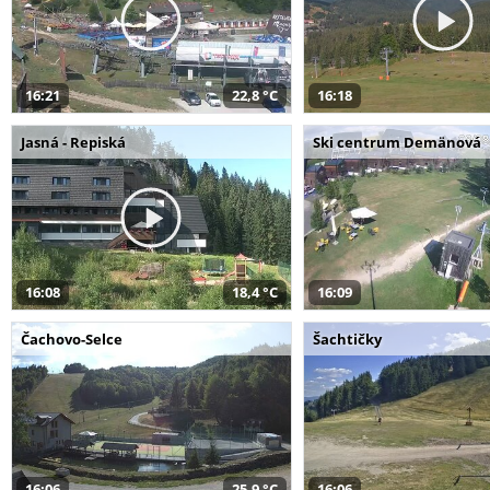
16:21
22,8 °C
16:18
Jasná - Repiská
Ski centrum Demänová
16:08
18,4 °C
16:09
Čachovo-Selce
Šachtičky
16:06
25,9 °C
16:06