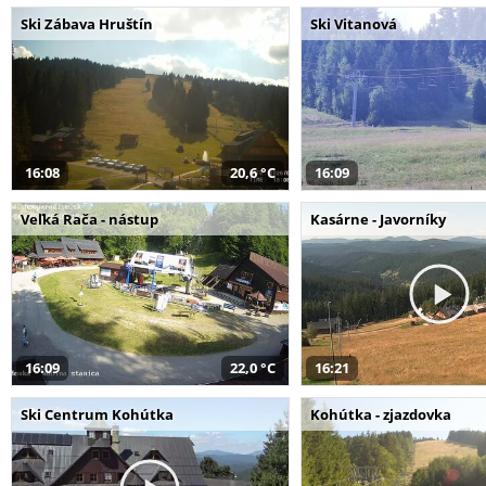
Ski Zábava Hruštín
Ski Vitanová
16:08
20,6 °C
16:09
Veľká Rača - nástup
Kasárne - Javorníky
16:09
22,0 °C
16:21
Ski Centrum Kohútka
Kohútka - zjazdovka