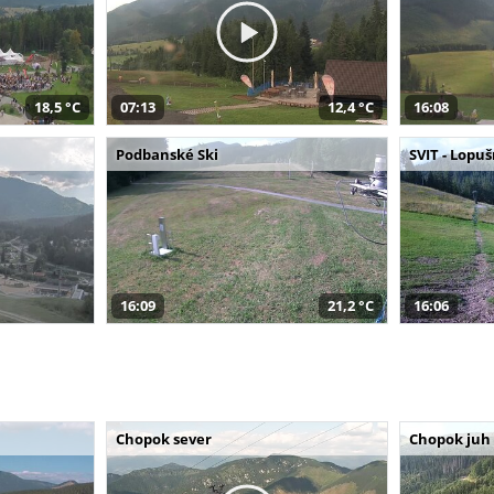
18,5 °C
07:13
12,4 °C
16:08
Podbanské Ski
SVIT - Lopu
16:09
21,2 °C
16:06
Chopok sever
Chopok juh