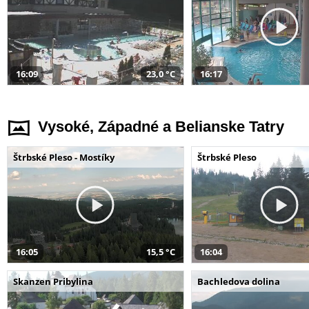
16:09
23,0 °C
16:17
Vysoké, Západné a Belianske Tatry
Štrbské Pleso - Mostíky
Štrbské Pleso
16:05
15,5 °C
16:04
Skanzen Pribylina
Bachledova dolina