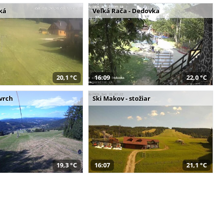
ká
Veľká Rača - Dedovka
20,1 °C
16:09
22,0 °C
 vrch
Ski Makov - stožiar
19,3 °C
16:07
21,1 °C