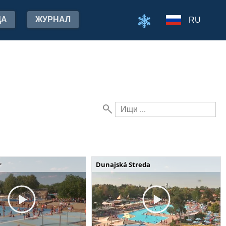
ДА
ЖУРНАЛ
RU
r
Dunajská Streda