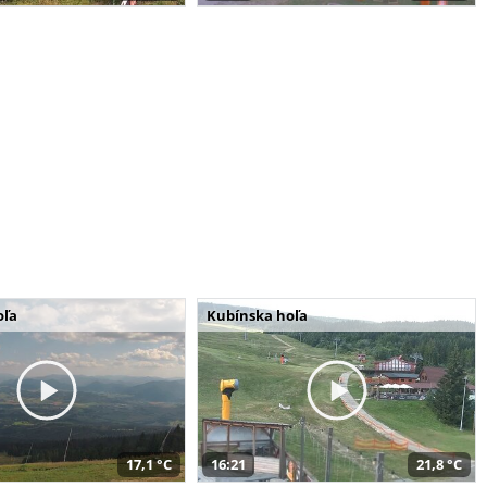
oľa
Kubínska hoľa
17,1 °C
16:21
21,8 °C