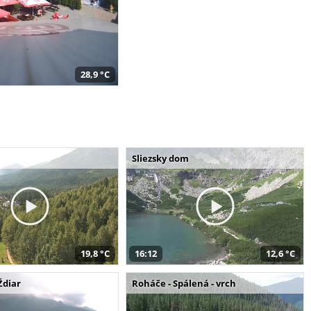
28,9 °C
Sliezsky dom
19,8 °C
16:12
12,6 °C
Ždiar
Roháče - Spálená - vrch