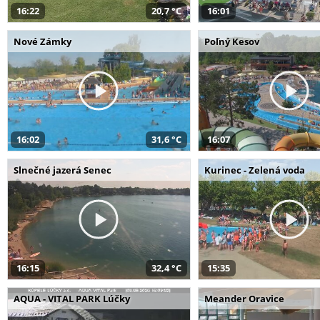
16:22
20,7 °C
16:01
Nové Zámky
Poľný Kesov
16:02
31,6 °C
16:07
Slnečné jazerá Senec
Kurinec - Zelená voda
16:15
32,4 °C
15:35
AQUA - VITAL PARK Lúčky
Meander Oravice