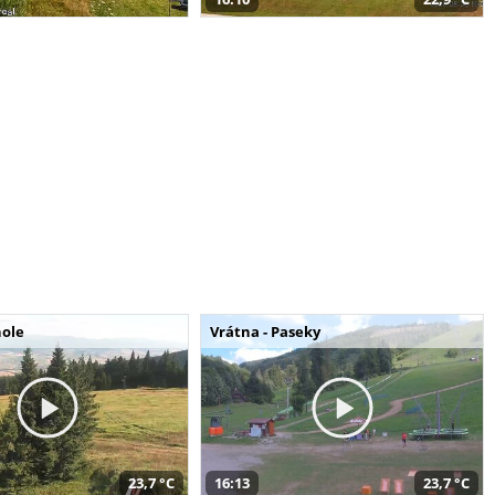
hole
Vrátna - Paseky
23,7 °C
16:13
23,7 °C