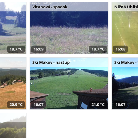
Vitanová - spodok
Nižná Uhlis
18,7 °C
16:09
18,7 °C
16:08
Ski Makov - nástup
Ski Makov -
20,9 °C
16:07
21,0 °C
16:07