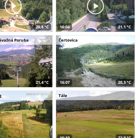
20,8 °C
16:04
21,1 °C
Závažná Poruba
Čertovica
21,4 °C
16:07
20,3 °C
g
Tále
16:10
22,9 °C