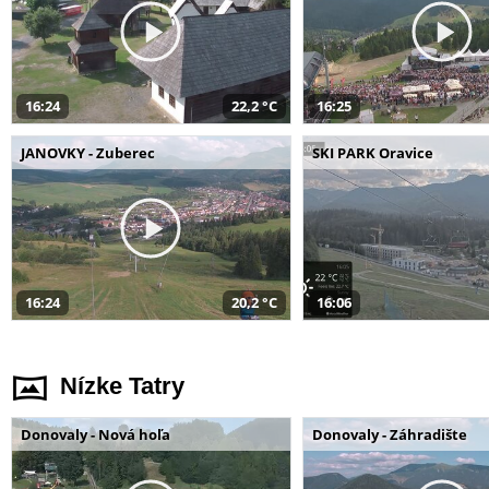
16:24
22,2 °C
16:25
JANOVKY - Zuberec
SKI PARK Oravice
16:24
20,2 °C
16:06
Nízke Tatry
Donovaly - Nová hoľa
Donovaly - Záhradište