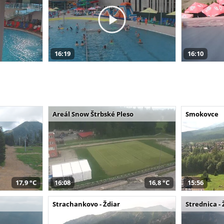
16:19
16:10
Areál Snow Štrbské Pleso
Smokovce
17,9 °C
16:08
16,8 °C
15:56
Strachankovo - Ždiar
Strednica - 