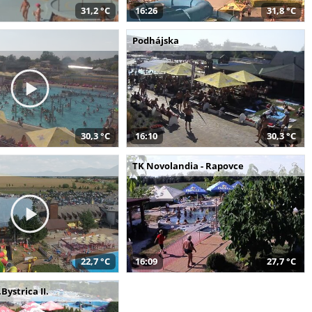
31,2 °C
16:26
31,8 °C
Podhájska
30,3 °C
16:10
30,3 °C
a
TK Novolandia - Rapovce
22,7 °C
16:09
27,7 °C
Bystrica II.