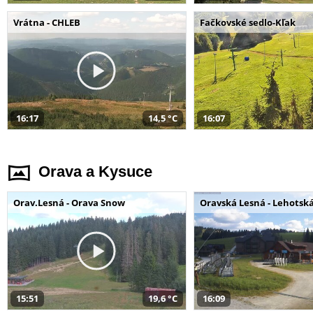
Vrátna - CHLEB
Fačkovské sedlo-Kľak
16:17
14,5 °C
16:07
Orava a Kysuce
Orav.Lesná - Orava Snow
Oravská Lesná - Lehotsk
15:51
19,6 °C
16:09