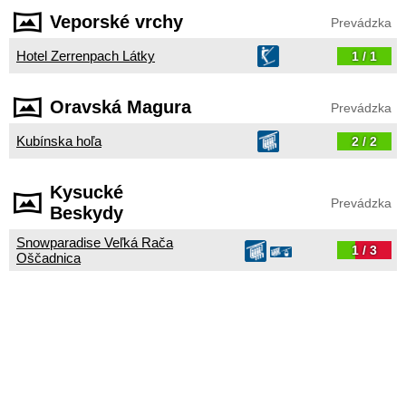
Veporské vrchy
Prevádzka
Hotel Zerrenpach Látky
1 / 1
Oravská Magura
Prevádzka
Kubínska hoľa
2 / 2
Kysucké
Prevádzka
Beskydy
Snowparadise Veľká Rača
1 / 3
Oščadnica