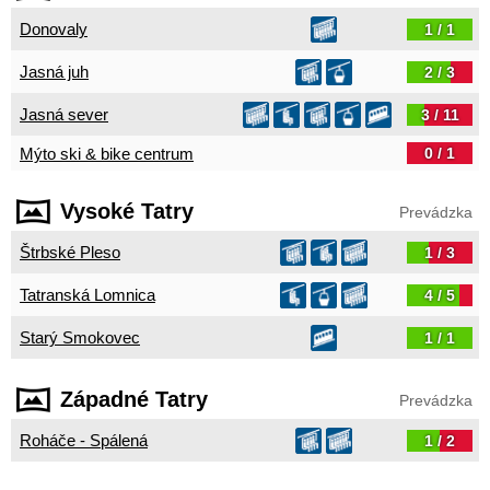
Donovaly
1 / 1
Jasná juh
2 / 3
Jasná sever
3 / 11
Mýto ski & bike centrum
0 / 1
Vysoké Tatry
Prevádzka
Štrbské Pleso
1 / 3
Tatranská Lomnica
4 / 5
Starý Smokovec
1 / 1
Západné Tatry
Prevádzka
Roháče - Spálená
1 / 2