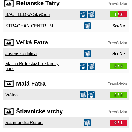
Belianske Tatry
Prevádzka
BACHLEDKA Ski&Sun
1 / 2
STRACHAN CENTRUM
So-Ne
Veľká Fatra
Prevádzka
Jasenská dolina
So-Ne
Malinô Brdo ski&bike family
2 / 2
park
Malá Fatra
Prevádzka
Vrátna
2 / 2
Štiavnické vrchy
Prevádzka
Salamandra Resort
0 / 1