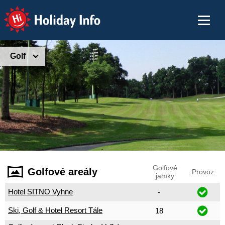
Holiday Info
Golf
Golfové
Golfové areály
Provoz
jamky
Hotel SITNO Vyhne
-
Ski, Golf & Hotel Resort Tále
18