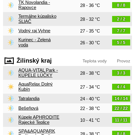
TK Novolandia -
28 - 36 °C
8 / 8
Rapovce
Termálne kúpalisko
28 - 32 °C
2 / 2
SLIAČ
Vodný raj Vyhne
27 - 35 °C
7 / 7
Kurinec - Zelená
26 - 30 °C
5 / 5
voda
Žilinský kraj
Teplota vody
Provoz
AQUA-VITAL Park -
28 - 38 °C
3 / 3
KÚPELE LÚČKY
AquaRelax Dolný
27 - 34 °C
4 / 4
Kubín
Tatralandia
24 - 40 °C
14 / 14
Bešeňová
22 - 38 °C
22 / 22
Kúpele APHRODITE
10 - 41 °C
11 / 11
Rajecké Teplice
SPA&AQUAPARK
28 - 38 °C
8 / 8