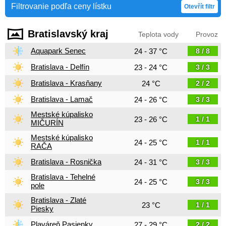
Filtrovanie podľa ceny lístku
Otevřít filtr
Bratislavský kraj
Teplota vody
Provoz
Aquapark Senec
24 - 37 °C
8 / 8
Bratislava - Delfín
23 - 24 °C
3 / 3
Bratislava - Krasňany
24 °C
2 / 2
Bratislava - Lamač
24 - 26 °C
3 / 3
Mestské kúpalisko
23 - 26 °C
1 / 1
MIČURÍN
Mestské kúpalisko
24 - 25 °C
1 / 1
RAČA
Bratislava - Rosnička
24 - 31 °C
3 / 3
Bratislava - Tehelné
24 - 25 °C
3 / 3
pole
Bratislava - Zlaté
23 °C
1 / 1
Piesky
Plaváreň Pasienky
27 - 29 °C
2 / 2