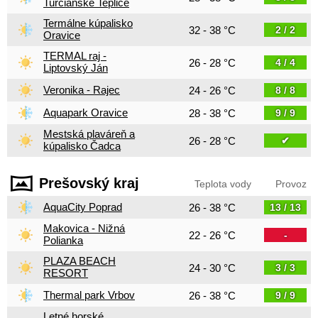
Turčianske Teplice
Termálne kúpalisko
32 - 38 °C
2 / 2
Oravice
TERMAL raj -
26 - 28 °C
4 / 4
Liptovský Ján
Veronika - Rajec
24 - 26 °C
8 / 8
Aquapark Oravice
28 - 38 °C
9 / 9
Mestská plaváreň a
26 - 28 °C
✔
kúpalisko Čadca
Prešovský kraj
Teplota vody
Provoz
AquaCity Poprad
26 - 38 °C
13 / 13
Makovica - Nižná
22 - 26 °C
-
Polianka
PLAZA BEACH
24 - 30 °C
3 / 3
RESORT
Thermal park Vrbov
26 - 38 °C
9 / 9
Letné horské