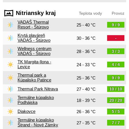
Nitriansky kraj
Teplota vody
Provoz
VADAŠ Thermal
25 - 40 °C
9 / 9
Resort - Štúrovo
Krytá plaváreň
30 - 36 °C
-
VADAŠ - Štúrovo
Wellness centrum
28 - 36 °C
3 / 3
VADAŠ - Štúrovo
TK Margita-Ilona -
24 - 33 °C
4 / 4
Levice
Thermal park a
25 - 36 °C
9 / 9
Kúpalisko Patince
Thermal Park Nitrava
27 - 40 °C
10 / 10
Termálne kúpalisko
18 - 39 °C
20 / 20
Podhájska
Diakovce
26 - 36 °C
5 / 5
Termálne kúpalisko
27 - 35 °C
7 / 7
Štrand - Nové Zámky