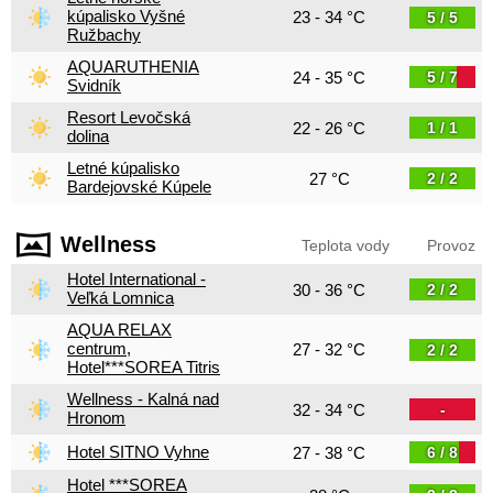
kúpalisko Vyšné
23 - 34 °C
5 / 5
Ružbachy
AQUARUTHENIA
24 - 35 °C
5 / 7
Svidník
Resort Levočská
22 - 26 °C
1 / 1
dolina
Letné kúpalisko
27 °C
2 / 2
Bardejovské Kúpele
Wellness
Teplota vody
Provoz
Hotel International -
30 - 36 °C
2 / 2
Veľká Lomnica
AQUA RELAX
centrum,
27 - 32 °C
2 / 2
Hotel***SOREA Titris
Wellness - Kalná nad
32 - 34 °C
-
Hronom
Hotel SITNO Vyhne
27 - 38 °C
6 / 8
Hotel ***SOREA