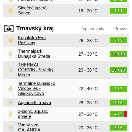
Slnečné jazerá
19 - 20 °C
1 / 1
Senec
Trnavský kraj
Teplota vody
Provoz
Kúpalisko Eva
26 - 38 °C
3 / 3
Piešťany
Thermalpark
27 - 39 °C
10 / 10
Dunajská Streda
THERMAL
CORVINUS Veľký
20 - 38 °C
13 / 13
Meder
Termálne kúpalisko
Vincov les -
22 - 40 °C
7 / 7
Sládkovičovo
Aquapark Trnava
28 - 38 °C
6 / 6
x-bionic aquatic
27 - 36 °C
4 / 5
sphere
Vodný svet
20 - 36 °C
6 / 6
GALANDIA