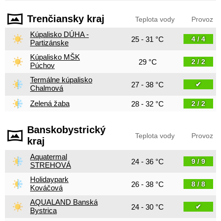
Trenčiansky kraj
Teplota vody
Provoz
Kúpalisko DÚHA -
25 - 31 °C
4 / 4
Partizánske
Kúpalisko MŠK
29 °C
2 / 2
Púchov
Termálne kúpalisko
27 - 38 °C
✔
Chalmová
Zelená žaba
28 - 32 °C
2 / 2
Banskobystrický
Teplota vody
Provoz
kraj
Aquatermal
24 - 36 °C
9 / 9
STREHOVÁ
Holidaypark
26 - 38 °C
8 / 8
Kováčová
AQUALAND Banská
24 - 30 °C
✔
Bystrica