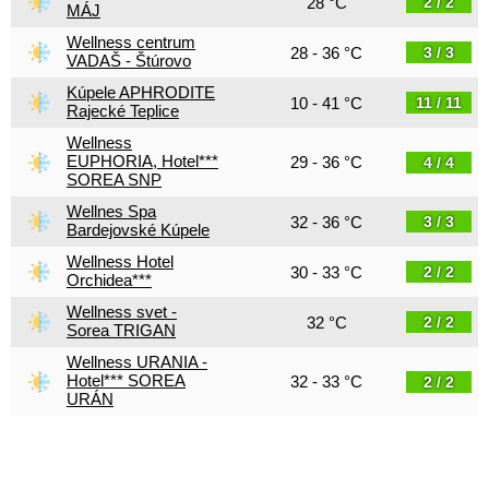
28 °C
2 / 2
MÁJ
Wellness centrum
28 - 36 °C
3 / 3
VADAŠ - Štúrovo
Kúpele APHRODITE
10 - 41 °C
11 / 11
Rajecké Teplice
Wellness
EUPHORIA, Hotel***
29 - 36 °C
4 / 4
SOREA SNP
Wellnes Spa
32 - 36 °C
3 / 3
Bardejovské Kúpele
Wellness Hotel
30 - 33 °C
2 / 2
Orchidea***
Wellness svet -
32 °C
2 / 2
Sorea TRIGAN
Wellness URANIA -
Hotel*** SOREA
32 - 33 °C
2 / 2
URÁN