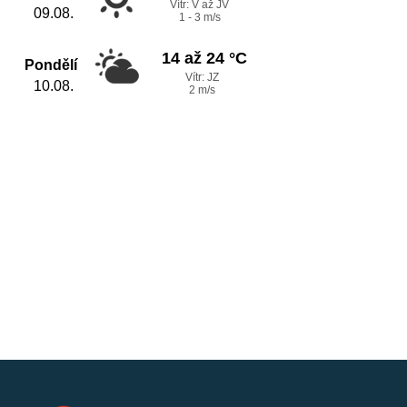
Vítr: V až JV
09.08.
1 - 3 m/s
14 až 24 °C
Pondělí
Vítr: JZ
10.08.
2 m/s