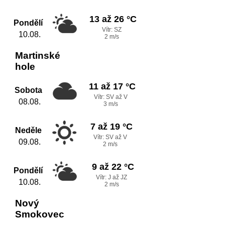
13 až 26 °C
Pondělí
Vítr: SZ
10.08.
2 m/s
Martinské
hole
11 až 17 °C
Sobota
Vítr: SV až V
08.08.
3 m/s
7 až 19 °C
Neděle
Vítr: SV až V
09.08.
2 m/s
9 až 22 °C
Pondělí
Vítr: J až JZ
10.08.
2 m/s
Nový
Smokovec