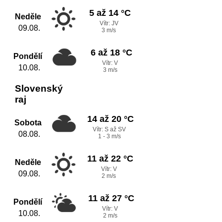
5 až 14 °C
Neděle
Vítr: JV
09.08.
3 m/s
6 až 18 °C
Pondělí
Vítr: V
10.08.
3 m/s
Slovenský
raj
14 až 20 °C
Sobota
Vítr: S až SV
08.08.
1 - 3 m/s
11 až 22 °C
Neděle
Vítr: V
09.08.
2 m/s
11 až 27 °C
Pondělí
Vítr: V
10.08.
2 m/s