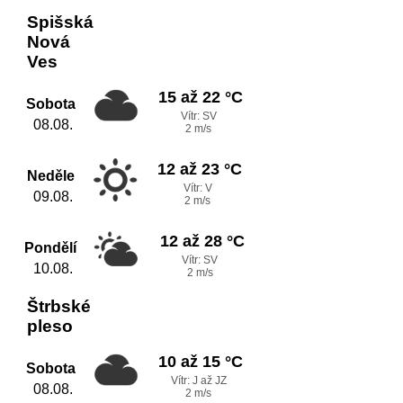
Spišská
Nová
Ves
15 až 22 °C
Sobota
Vítr: SV
08.08.
2 m/s
12 až 23 °C
Neděle
Vítr: V
09.08.
2 m/s
12 až 28 °C
Pondělí
Vítr: SV
10.08.
2 m/s
Štrbské
pleso
10 až 15 °C
Sobota
Vítr: J až JZ
08.08.
2 m/s