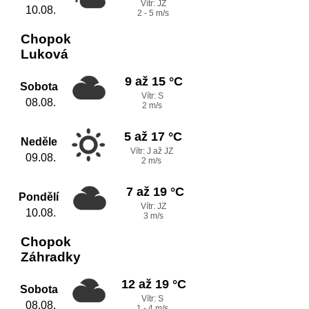
Vítr: JZ
10.08.
2 - 5 m/s
Chopok
Luková
9 až 15 °C
Sobota
Vítr: S
08.08.
2 m/s
5 až 17 °C
Neděle
Vítr: J až JZ
09.08.
2 m/s
7 až 19 °C
Pondělí
Vítr: JZ
10.08.
3 m/s
Chopok
Záhradky
12 až 19 °C
Sobota
Vítr: S
08.08.
1 - 4 m/s