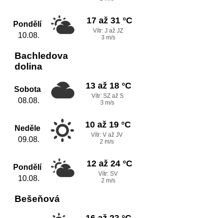
17 až 31 °C
Pondělí
Vítr: J až JZ
10.08.
3 m/s
Bachledova
dolina
13 až 18 °C
Sobota
Vítr: SZ až S
08.08.
3 m/s
10 až 19 °C
Neděle
Vítr: V až JV
09.08.
2 m/s
12 až 24 °C
Pondělí
Vítr: SV
10.08.
2 m/s
Bešeňová
16 až 23 °C