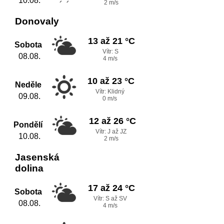
10.08.
2 m/s
Donovaly
13 až 21 °C
Sobota
Vítr: S
08.08.
4 m/s
10 až 23 °C
Neděle
Vítr: Klidný
09.08.
0 m/s
12 až 26 °C
Pondělí
Vítr: J až JZ
10.08.
2 m/s
Jasenská
dolina
17 až 24 °C
Sobota
Vítr: S až SV
08.08.
4 m/s