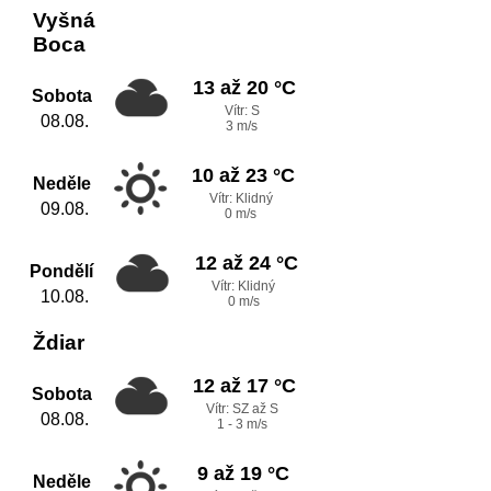
Vyšná
Boca
13 až 20 °C
Sobota
Vítr: S
08.08.
3 m/s
10 až 23 °C
Neděle
Vítr: Klidný
09.08.
0 m/s
12 až 24 °C
Pondělí
Vítr: Klidný
10.08.
0 m/s
Ždiar
12 až 17 °C
Sobota
Vítr: SZ až S
08.08.
1 - 3 m/s
9 až 19 °C
Neděle