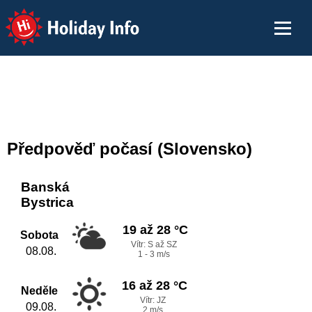
Holiday Info
Předpověď počasí (Slovensko)
Banská
Bystrica
19 až 28 °C
Sobota
Vítr: S až SZ
08.08.
1 - 3 m/s
16 až 28 °C
Neděle
Vítr: JZ
09.08.
2 m/s