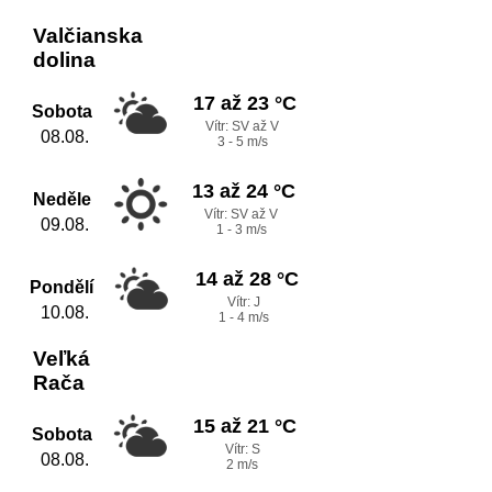
Valčianska
dolina
17 až 23 °C
Sobota
Vítr: SV až V
08.08.
3 - 5 m/s
13 až 24 °C
Neděle
Vítr: SV až V
09.08.
1 - 3 m/s
14 až 28 °C
Pondělí
Vítr: J
10.08.
1 - 4 m/s
Veľká
Rača
15 až 21 °C
Sobota
Vítr: S
08.08.
2 m/s