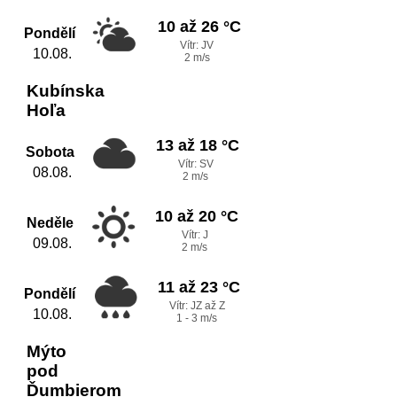
10 až 26 °C
Pondělí
Vítr: JV
10.08.
2 m/s
Kubínska
Hoľa
13 až 18 °C
Sobota
Vítr: SV
08.08.
2 m/s
10 až 20 °C
Neděle
Vítr: J
09.08.
2 m/s
11 až 23 °C
Pondělí
Vítr: JZ až Z
10.08.
1 - 3 m/s
Mýto
pod
Ďumbierom