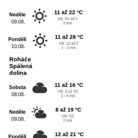
11 až 22 °C
Neděle
Vítr: SV až V
09.08.
2 m/s
11 až 28 °C
Pondělí
Vítr: JZ až Z
10.08.
1 - 3 m/s
Roháče
Spálená
dolina
11 až 16 °C
Sobota
Vítr: S až SV
08.08.
2 - 4 m/s
8 až 19 °C
Neděle
Vítr: SZ
09.08.
2 m/s
12 až 21 °C
Pondělí