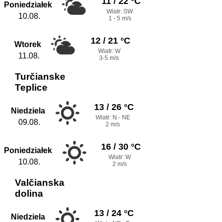
11 / 22 °C
Poniedziałek
Wiatr: SW
10.08.
1 - 5 m/s
12 / 21 °C
Wtorek
Wiatr: W
11.08.
3-5 m/s
Turčianske
Teplice
13 / 26 °C
Niedziela
Wiatr: N - NE
09.08.
2 m/s
16 / 30 °C
Poniedziałek
Wiatr: W
10.08.
2 m/s
Valčianska
dolina
13 / 24 °C
Niedziela