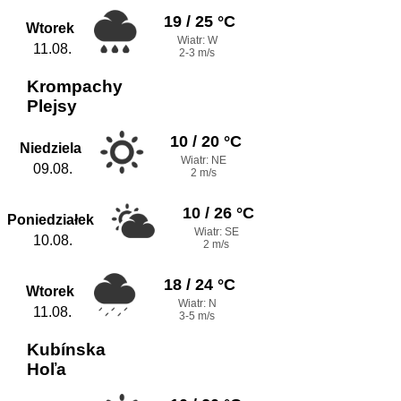
19 / 25 °C
Wtorek
Wiatr: W
11.08.
2-3 m/s
Krompachy
Plejsy
10 / 20 °C
Niedziela
Wiatr: NE
09.08.
2 m/s
10 / 26 °C
Poniedziałek
Wiatr: SE
10.08.
2 m/s
18 / 24 °C
Wtorek
Wiatr: N
11.08.
3-5 m/s
Kubínska
Hoľa