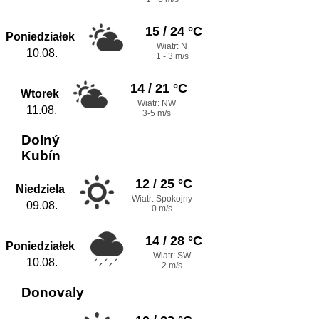
15 / 24 °C
Poniedziałek
Wiatr: N
10.08.
1 - 3 m/s
14 / 21 °C
Wtorek
Wiatr: NW
11.08.
3-5 m/s
Dolný
Kubín
12 / 25 °C
Niedziela
Wiatr: Spokojny
09.08.
0 m/s
14 / 28 °C
Poniedziałek
Wiatr: SW
10.08.
2 m/s
Donovaly