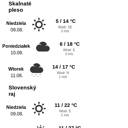
Skalnaté
pleso
5 / 14 °C
Niedziela
Wiatr: SE
09.08.
3 m/s
6 / 18 °C
Poniedziałek
Wiatr: E
10.08.
3 m/s
14 / 17 °C
Wtorek
Wiatr: N
11.08.
1 m/s
Slovenský
raj
11 / 22 °C
Niedziela
Wiatr: E
09.08.
2 m/s
11 / 27 °C