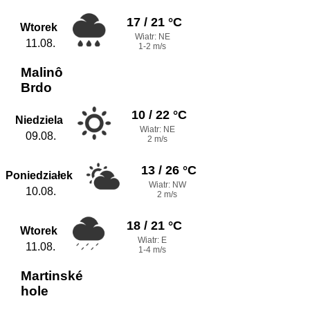
17 / 21 °C
Wtorek
Wiatr: NE
11.08.
1-2 m/s
Malinô
Brdo
10 / 22 °C
Niedziela
Wiatr: NE
09.08.
2 m/s
13 / 26 °C
Poniedziałek
Wiatr: NW
10.08.
2 m/s
18 / 21 °C
Wtorek
Wiatr: E
11.08.
1-4 m/s
Martinské
hole