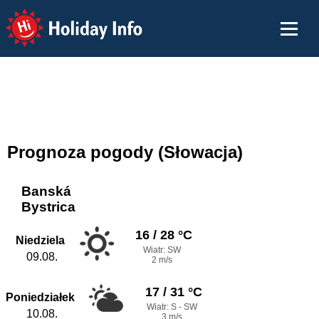
Holiday Info
Prognoza pogody (Słowacja)
Banská
Bystrica
16 / 28 °C
Niedziela
Wiatr: SW
09.08.
2 m/s
17 / 31 °C
Poniedziałek
Wiatr: S - SW
10.08.
3 m/s