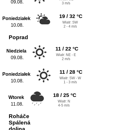
09.08.
3 m/s
19 / 32 °C
Poniedziałek
Wiatr: SW
10.08.
2 - 4 m/s
Poprad
11 / 22 °C
Niedziela
Wiatr: NE - E
09.08.
2 m/s
11 / 28 °C
Poniedziałek
Wiatr: SW - W
10.08.
1 - 3 m/s
18 / 25 °C
Wtorek
Wiatr: N
11.08.
4-5 m/s
Roháče
Spálená
dolina