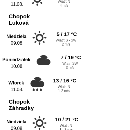
Wiatr: N
11.08.
4 m/s
Chopok
Luková
5 / 17 °C
Niedziela
Wiatr: S - SW
09.08.
2 m/s
7 / 19 °C
Poniedziałek
Wiatr: SW
10.08.
3 m/s
13 / 16 °C
Wtorek
Wiatr: N
11.08.
1-2 m/s
Chopok
Záhradky
10 / 21 °C
Niedziela
Wiatr: N
09.08.
1 - 3 m/s