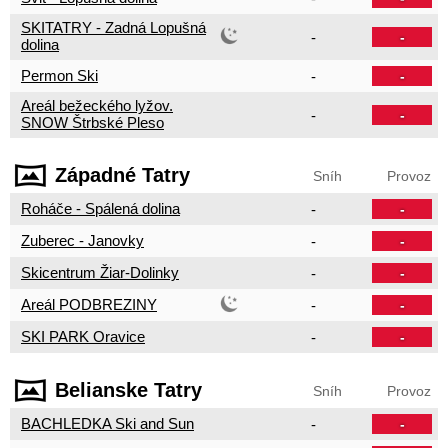
SKITATRY - Zadná Lopušná
-
-
dolina
Permon Ski
-
-
Areál bežeckého lyžov.
-
-
SNOW Štrbské Pleso
Západné Tatry
Sníh
Provoz
Roháče - Spálená dolina
-
-
Zuberec - Janovky
-
-
Skicentrum Žiar-Dolinky
-
-
Areál PODBREZINY
-
-
SKI PARK Oravice
-
-
Belianske Tatry
Sníh
Provoz
BACHLEDKA Ski and Sun
-
-