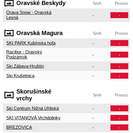
Oravské Beskydy
Sníh
Provoz
Orava Snow - Oravská
-
-
Lesná
Oravská Magura
Sníh
Provoz
SKI PARK Kubínska hoľa
-
-
Racibor - Oravský
-
-
Podzámok
Ski Zábava-Hruštín
-
-
Ski Krušetnica
-
-
Skorušinské
Sníh
Provoz
vrchy
Ski Centrum Nižná Uhliská
-
-
SKI VITANOVÁ Vrchdolinky
-
-
BREZOVICA
-
-