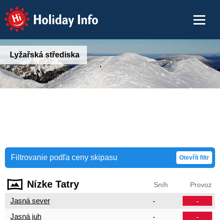
Holiday Info
Lyžařská střediska
Filtrovanie podľa ceny skipasu
Otevřít filtr
Nízke Tatry
Sníh
Provoz
Jasná sever
-
-
Jasná juh
-
-