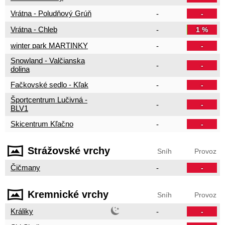
Vrátna - Poludňový Grúň
-
-
Vrátna - Chleb
-
1 %
winter park MARTINKY
-
-
Snowland - Valčianska
-
-
dolina
Fačkovské sedlo - Kľak
-
-
Športcentrum Lučivná -
-
-
BLV1
Skicentrum Kľačno
-
-
Strážovské vrchy
Sníh
Provoz
Čičmany
-
-
Kremnické vrchy
Sníh
Provoz
Králiky
-
-