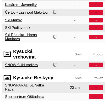
Kasárne - Javorníky
-
-
Čertov - Lazy pod Makytou
-
-
Ski Makov
-
-
SKI Podjavorník
-
-
Ski Ráztoka - Horná
-
-
Maríková
Kysucká
Sníh
Provoz
vrchovina
SNOW SUN Vadičov
-
-
Kysucké Beskydy
Sníh
Provoz
SNOWPARADISE Veľká
20 cm
-
Rača
Športcentrum Oščadnica
-
-