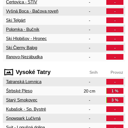
Čertovica - STIV
-
-
Vyšná Boca - Bačova roveň
-
-
Ski Telgárt
-
-
Polomka - Bučník
-
-
Ski Hlobišov - Hronec
-
-
Ski Čierny Balog
-
-
Iľanovo-Nezábudka
-
-
Vysoké Tatry
Sníh
Provoz
Tatranská Lomnica
-
-
Štrbské Pleso
20 cm
1 %
Starý Smokovec
-
3 %
Kubašok - Sp. Bystré
-
-
Snowpark Lučivná
-
-
Svit - Lopušná dolina
-
-