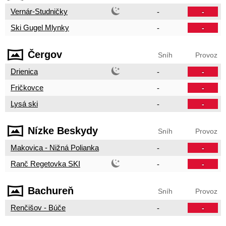
Vernár-Studničky
-
-
Ski Gugel Mlynky
-
-
Čergov
Sníh
Provoz
Drienica
-
-
Fričkovce
-
-
Lysá ski
-
-
Nízke Beskydy
Sníh
Provoz
Makovica - Nižná Polianka
-
-
Ranč Regetovka SKI
-
-
Bachureň
Sníh
Provoz
Renčišov - Búče
-
-