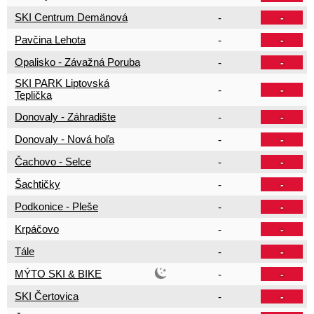
SKI Centrum Demänová
-
-
Pavčina Lehota
-
-
Opalisko - Závažná Poruba
-
-
SKI PARK Liptovská
-
-
Teplička
Donovaly - Záhradište
-
-
Donovaly - Nová hoľa
-
-
Čachovo - Selce
-
-
Šachtičky
-
-
Podkonice - Pleše
-
-
Krpáčovo
-
-
Tále
-
-
MÝTO SKI & BIKE
-
-
SKI Čertovica
-
-