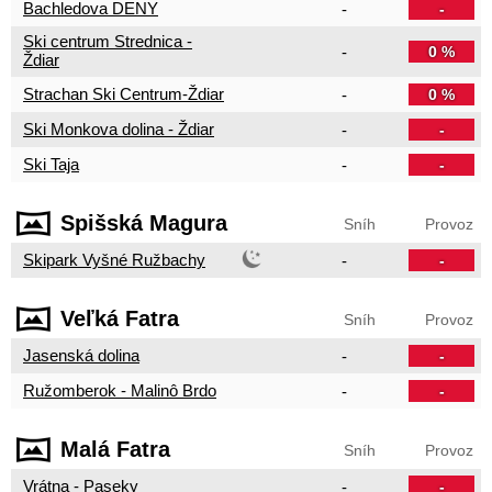
Bachledova DENY
-
-
Ski centrum Strednica -
-
0 %
Ždiar
Strachan Ski Centrum-Ždiar
-
0 %
Ski Monkova dolina - Ždiar
-
-
Ski Taja
-
-
Spišská Magura
Sníh
Provoz
Skipark Vyšné Ružbachy
-
-
Veľká Fatra
Sníh
Provoz
Jasenská dolina
-
-
Ružomberok - Malinô Brdo
-
-
Malá Fatra
Sníh
Provoz
Vrátna - Paseky
-
-