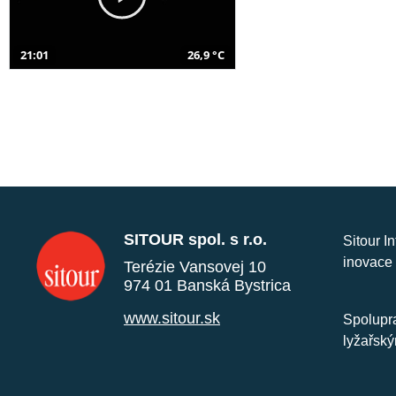
21:01
26,9 °C
SITOUR spol. s r.o.
Sitour I
inovace 
Terézie Vansovej 10
974 01 Banská Bystrica
www.sitour.sk
Spolupra
lyžařský