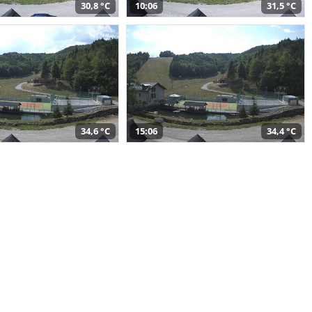
30,8 °C
10:06
31,5 °C
34,6 °C
15:06
34,4 °C