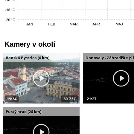
Kamery v okolí
Banská Bystrica (6 km)
Donovaly - Záhradište (9
19:34
30,7 °C
21:27
Pustý hrad (26 km)