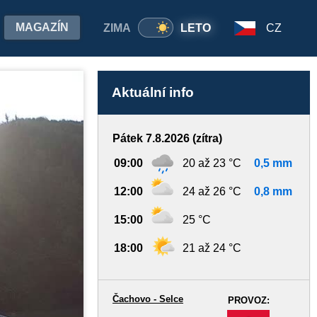
MAGAZÍN
ZIMA
LETO
CZ
Aktuální info
Pátek 7.8.2026 (zítra)
09:00
20 až 23 °C
0,5 mm
12:00
24 až 26 °C
0,8 mm
15:00
25 °C
18:00
21 až 24 °C
Čachovo - Selce
PROVOZ:
-