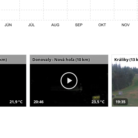
 km)
Donovaly - Nová hoľa (10 km)
Králiky (13 
21,9 °C
20:46
23,5 °C
19:35