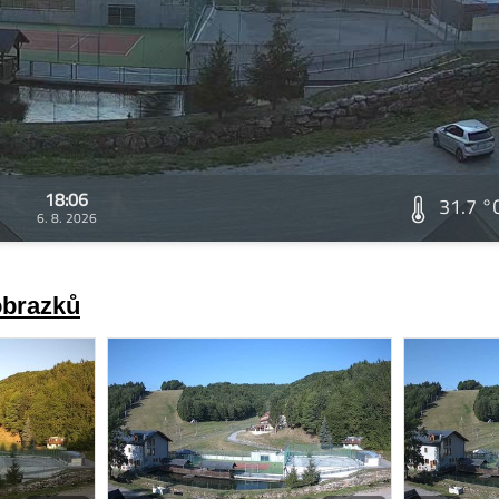
18:06
31.7 °
6. 8. 2026
obrazků