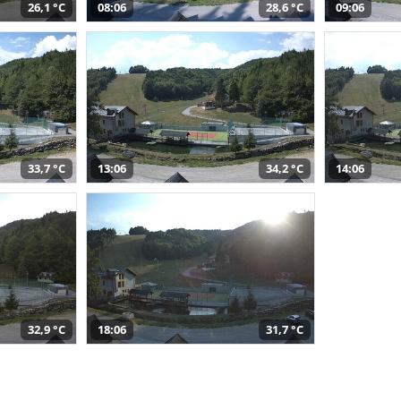
26,1 °C
08:06
28,6 °C
09:06
33,7 °C
13:06
34,2 °C
14:06
32,9 °C
18:06
31,7 °C