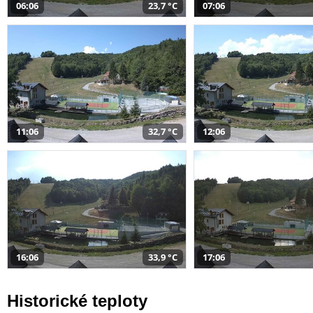
06:06
23,7 °C
07:06
11:06
32,7 °C
12:06
16:06
33,9 °C
17:06
Historické teploty