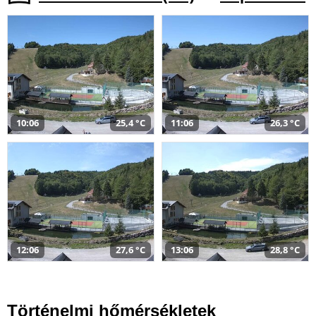
10:06
25,4 °C
11:06
26,3 °C
12:06
27,6 °C
13:06
28,8 °C
Történelmi hőmérsékletek