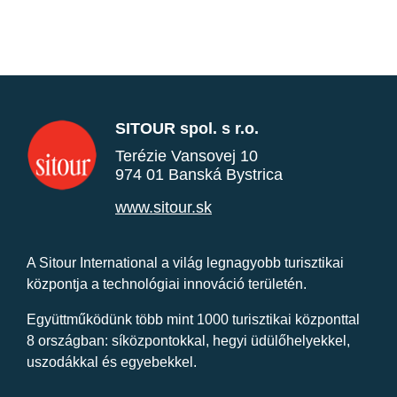
SITOUR spol. s r.o.
Terézie Vansovej 10
974 01 Banská Bystrica
www.sitour.sk
A Sitour International a világ legnagyobb turisztikai
központja a technológiai innováció területén.
Együttműködünk több mint 1000 turisztikai központtal
8 országban: síközpontokkal, hegyi üdülőhelyekkel,
uszodákkal és egyebekkel.