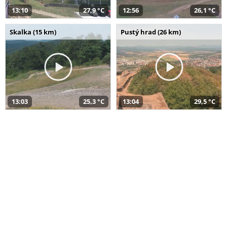
13:10
27,9 °C
12:56
26,1 °C
Skalka (15 km)
Pustý hrad (26 km)
13:03
25,3 °C
13:04
29,5 °C