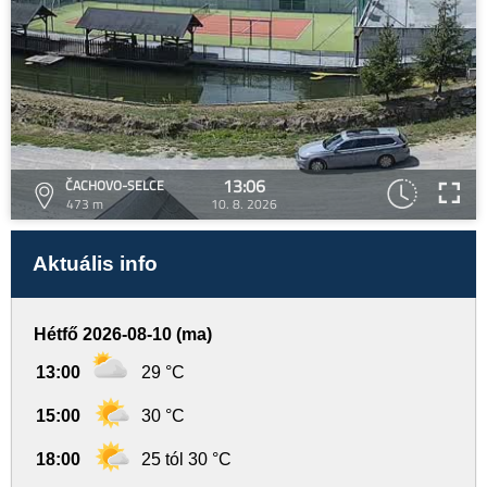
13:06
ČACHOVO-SELCE
473 m
10. 8. 2026
Aktuális info
Hétfő 2026-08-10 (ma)
13:00
29 °C
15:00
30 °C
18:00
25 tól 30 °C