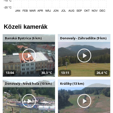
Közeli kamerák
Banská Bystrica (6 km)
Donovaly - Záhradište (9 km)
13:04
30,3 °C
13:11
26,4 °C
Donovaly - Nová hoľa (10 km)
Králiky (13 km)