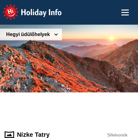
Holiday Info
Hegyi üdülőhelyek
Nízke Tatry
Sífelvonók