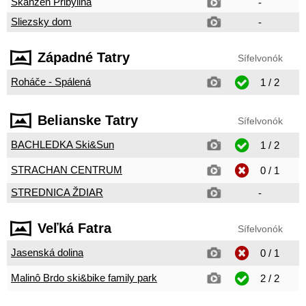
Skanzen Pribylina
-
Sliezsky dom
-
Západné Tatry
Sífelvonók
Roháče - Spálená
1 / 2
Belianske Tatry
Sífelvonók
BACHLEDKA Ski&Sun
1 / 2
STRACHAN CENTRUM
0 / 1
STREDNICA ŽDIAR
-
Veľká Fatra
Sífelvonók
Jasenská dolina
0 / 1
Malinô Brdo ski&bike family park
2 / 2