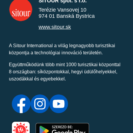
SITOUR spol. s r.o.
Terézie Vansovej 10
974 01 Banská Bystrica
www.sitour.sk
A Sitour International a világ legnagyobb turisztikai
központja a technológiai innováció területén.
Együttműködünk több mint 1000 turisztikai központtal
8 országban: síközpontokkal, hegyi üdülőhelyekkel,
uszodákkal és egyebekkel.