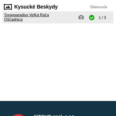
Kysucké Beskydy
Sífelvonók
Snowparadise Veľká Rača
1 / 3
Oščadnica