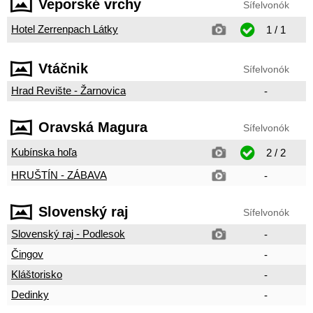
Veporské vrchy
Sífelvonók
Hotel Zerrenpach Látky
1 / 1
Vtáčnik
Sífelvonók
Hrad Revište - Žarnovica
-
Oravská Magura
Sífelvonók
Kubínska hoľa
2 / 2
HRUŠTÍN - ZÁBAVA
-
Slovenský raj
Sífelvonók
Slovenský raj - Podlesok
-
Čingov
-
Kláštorisko
-
Dedinky
-