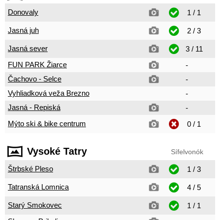
Donovaly
1 / 1
Jasná juh
2 / 3
Jasná sever
3 / 11
FUN PARK Žiarce
-
Čachovo - Selce
-
Vyhliadková veža Brezno
-
Jasná - Repiská
-
Mýto ski & bike centrum
0 / 1
Vysoké Tatry
Sífelvonók
Štrbské Pleso
1 / 3
Tatranská Lomnica
4 / 5
Starý Smokovec
1 / 1