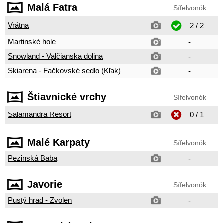
Malá Fatra
Sífelvonók
Vrátna
2 / 2
Martinské hole
-
Snowland - Valčianska dolina
-
Skiarena - Fačkovské sedlo (Kľak)
-
Štiavnické vrchy
Sífelvonók
Salamandra Resort
0 / 1
Malé Karpaty
Sífelvonók
Pezinská Baba
-
Javorie
Sífelvonók
Pustý hrad - Zvolen
-