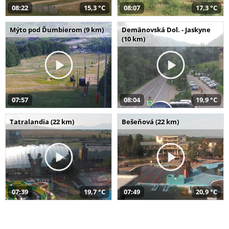
08:22
15,3 °C
08:07
17,3 °C
Mýto pod Ďumbierom (9 km)
Demänovská Dol. - Jaskyne
(10 km)
07:57
08:04
19,9 °C
Tatralandia (22 km)
Bešeňová (22 km)
07:39
19,7 °C
07:49
20,9 °C