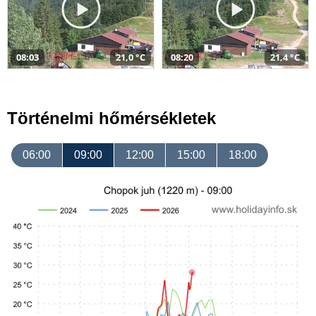
08:03
21,0 °C
08:20
21,4 °C
Történelmi hőmérsékletek
06:00
09:00
12:00
15:00
18:00