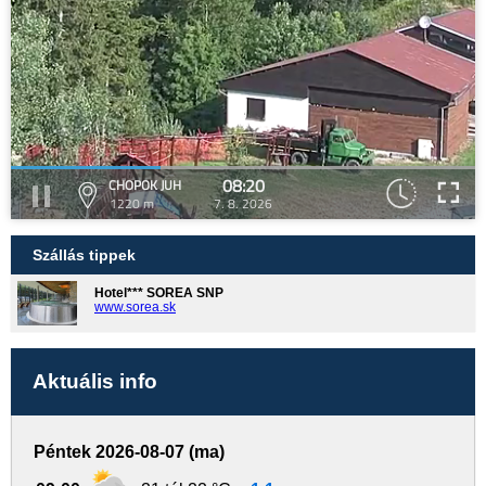
08:20
CHOPOK JUH
1220 m
7. 8. 2026
Szállás tippek
Hotel*** SOREA SNP
www.sorea.sk
Aktuális info
Péntek 2026-08-07 (ma)