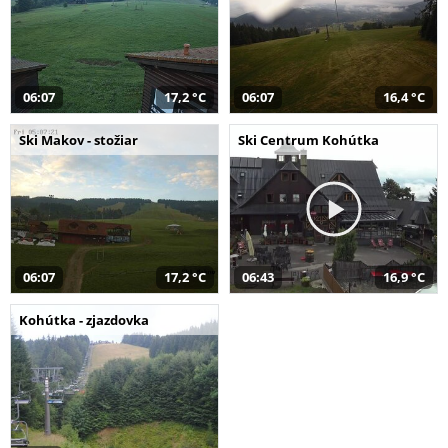
06:07
17,2 °C
06:07
16,4 °C
Ski Makov - stožiar
Ski Centrum Kohútka
06:07
17,2 °C
06:43
16,9 °C
Kohútka - zjazdovka