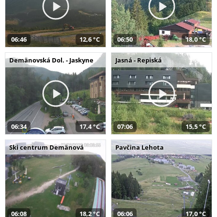
06:46
12,6 °C
06:50
18,0 °C
Demänovská Dol. - Jaskyne
Jasná - Repiská
06:34
17,4 °C
07:06
15,5 °C
Ski centrum Demänová
Pavčina Lehota
06:08
18,2 °C
06:06
17,0 °C