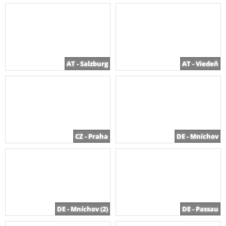
AT - Salzburg
AT - Viedeň
CZ - Praha
DE - Mníchov
DE - Mníchov (2)
DE - Passau