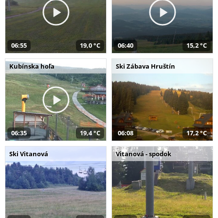
06:55
19,0 °C
06:40
15,2 °C
Kubínska hoľa
Ski Zábava Hruštín
06:35
19,4 °C
06:08
17,2 °C
Ski Vitanová
Vitanová - spodok