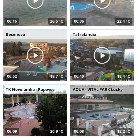
06:16
26,5 °C
06:36
22,4 °C
Bešeňová
Tatralandia
06:52
19,7 °C
06:40
18,4 °C
TK Novolandia - Rapovce
AQUA - VITAL PARK Lúčky
06:09
20,9 °C
06:08
18,2 °C