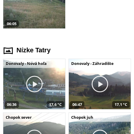
06:05
Nízke Tatry
Donovaly - Nová hoľa
Donovaly - Záhradište
06:36
17,6 °C
06:47
17,1 °C
Chopok sever
Chopok juh