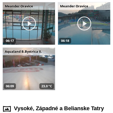
Meander Oravice
Meander Oravice
06:17
06:18
Aqualand B.Bystrica II.
06:09
23,0 °C
Vysoké, Západné a Belianske Tatry