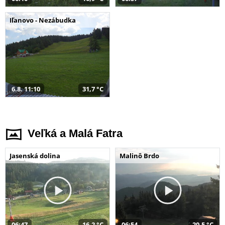
Iľanovo - Nezábudka
6.8. 11:10
31,7 °C
Veľká a Malá Fatra
Jasenská dolina
Malinô Brdo
06:47
16,2 °C
06:54
20,5 °C