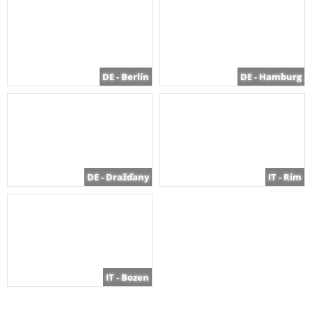
DE - Berlín
DE - Hamburg
DE - Dražďany
IT - Rím
IT - Bozen