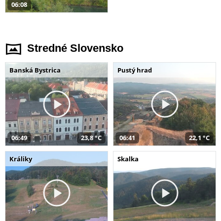
06:08
Stredné Slovensko
Banská Bystrica
Pustý hrad
06:49
23,8 °C
06:41
22,1 °C
Králiky
Skalka