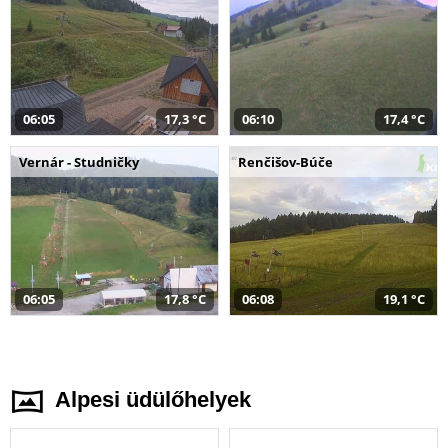
06:05
17,3 °C
06:10
17,4 °C
Vernár - Studničky
Renčišov-Búče
06:05
17,8 °C
06:08
19,1 °C
Alpesi üdülőhelyek