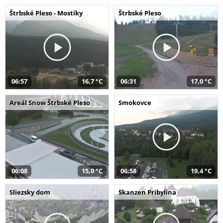
Štrbské Pleso - Mostíky
Štrbské Pleso
06:57
16,7 °C
06:31
17,0 °C
Areál Snow Štrbské Pleso
Smokovce
06:08
15,0 °C
06:58
19,4 °C
Sliezsky dom
Skanzen Pribylina