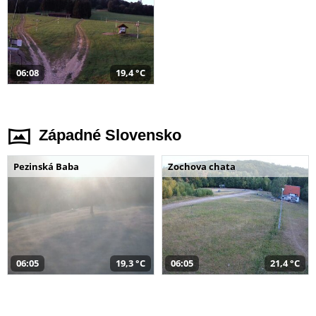
06:08
19,4 °C
Západné Slovensko
Pezinská Baba
Zochova chata
06:05
19,3 °C
06:05
21,4 °C