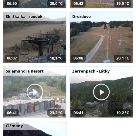
06:50
20,0 °C
06:42
19,5 °C
Ski Skalka - spodok
Drozdovo
06:07
18,1 °C
06:08
20,1 °C
Salamandra Resort
Zerrenpach - Látky
06:41
23,2 °C
06:41
19,2 °C
Čičmany