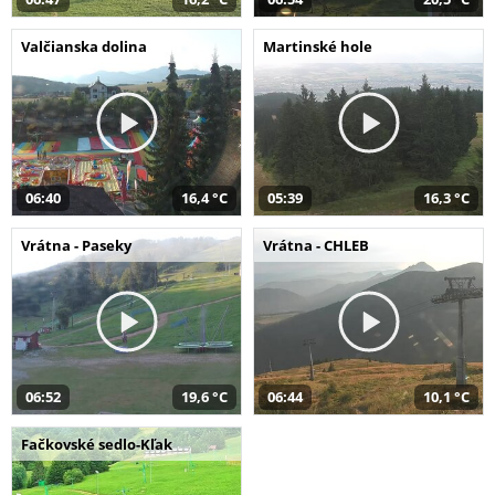
Valčianska dolina
Martinské hole
06:40
16,4 °C
05:39
16,3 °C
Vrátna - Paseky
Vrátna - CHLEB
06:52
19,6 °C
06:44
10,1 °C
Fačkovské sedlo-Kľak