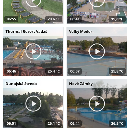
06:55
20,6 °C
06:41
19,8 °C
Thermal Resort Vadaš
Veľký Meder
06:46
26,4 °C
06:57
25,8 °C
Dunajská Streda
Nové Zámky
06:51
26,1 °C
06:44
26,5 °C