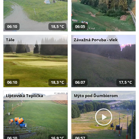
06:10
18,5 °C
06:05
Tále
Závažná Poruba - vlek
06:10
18,3 °C
06:07
17,5 °C
Liptovská Teplička
Mýto pod Ďumbierom
06:10
16,9 °C
06:57