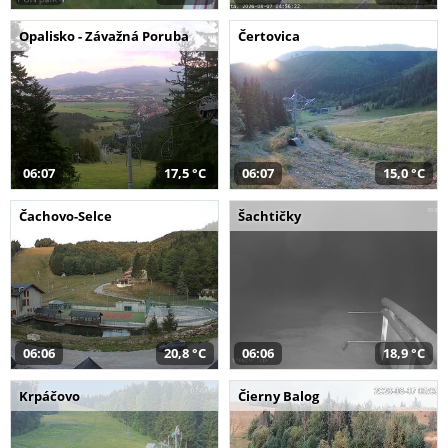
Opalisko - Závažná Poruba
Čertovica
06:07
17,5 °C
06:07
15,0 °C
Čachovo-Selce
Šachtičky
06:06
20,8 °C
06:06
18,9 °C
Krpáčovo
Čierny Balog