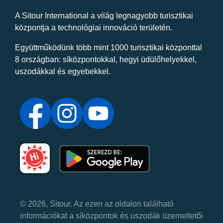
A Sitour International a világ legnagyobb turisztikai
központja a technológiai innováció területén.
Együttműködünk több mint 1000 turisztikai központtal
8 országban: síközpontokkal, hegyi üdülőhelyekkel,
uszodákkal és egyebekkel.
© 2026, Sitour. Az ezen az oldalon található
információkat a síközpontok és uszodák üzemeltetői