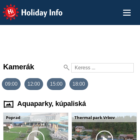
Holiday Info
Kamerák
09:00
12:00
15:00
18:00
Aquaparky, kúpaliská
Poprad
Thermal park Vrbov