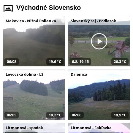
Východné Slovensko
Makovica - Nižná Polianka
Slovenský raj - Podlesok
06:08
19,6 °C
6.8. 19:15
26,3 °C
Levočská dolina - LS
Drienica
06:05
18,2 °C
06:06
18,9 °C
Litmanová - spodok
Litmanová - Fakľovka