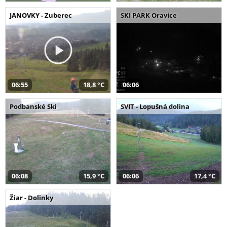
JANOVKY - Zuberec
SKI PARK Oravice
06:55
18,8 °C
06:06
Podbanské Ski
SVIT - Lopušná dolina
06:08
15,9 °C
06:06
17,4 °C
Žiar - Dolinky