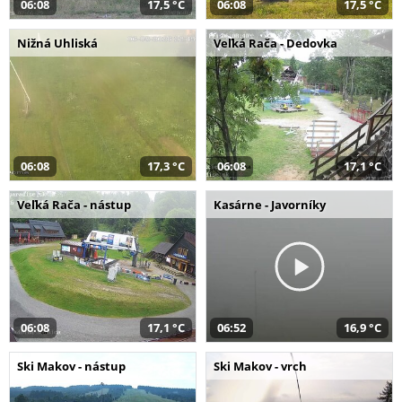
06:08
17,5 °C
06:08
17,5 °C
Nižná Uhliská
Veľká Rača - Dedovka
06:08
17,3 °C
06:08
17,1 °C
Veľká Rača - nástup
Kasárne - Javorníky
06:08
17,1 °C
06:52
16,9 °C
Ski Makov - nástup
Ski Makov - vrch