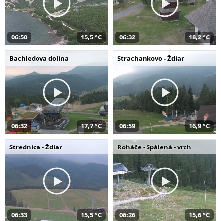
06:50
15,5 °C
06:32
18,2 °C
Bachledova dolina
Strachankovo - Ždiar
06:32
17,7 °C
06:59
16,9 °C
Strednica - Ždiar
Roháče - Spálená - vrch
06:33
15,5 °C
06:26
15,6 °C