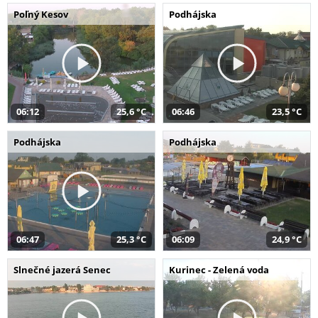
Poľný Kesov
Podhájska
06:12
25,6 °C
06:46
23,5 °C
Podhájska
Podhájska
06:47
25,3 °C
06:09
24,9 °C
Slnečné jazerá Senec
Kurinec - Zelená voda