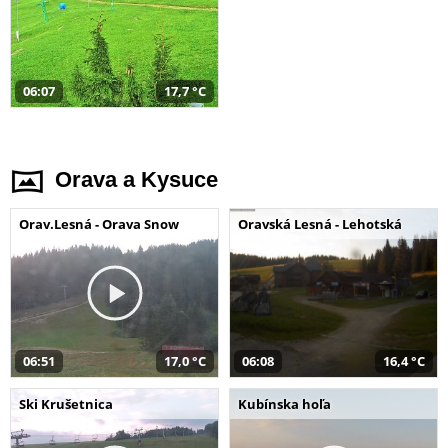
06:07
17,7 °C
Orava a Kysuce
Orav.Lesná - Orava Snow
Oravská Lesná - Lehotská
06:51
17,0 °C
06:08
16,4 °C
Ski Krušetnica
Kubínska hoľa