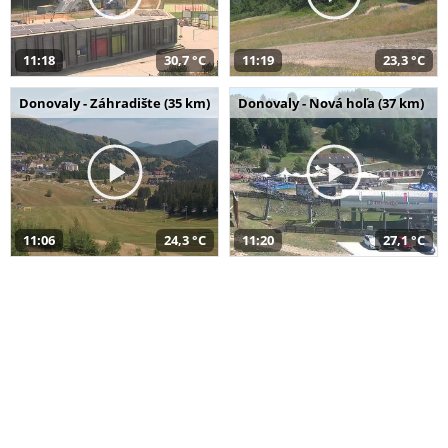
11:18
30,7 °C
11:19
23,3 °C
Donovaly - Záhradište (35 km)
Donovaly - Nová hoľa (37 km)
11:06
24,3 °C
11:20
27,1 °C