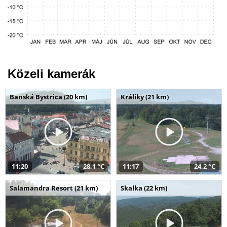
Közeli kamerák
Banská Bystrica (20 km)
Králiky (21 km)
11:20
28,1 °C
11:17
24,2 °C
Salamandra Resort (21 km)
Skalka (22 km)