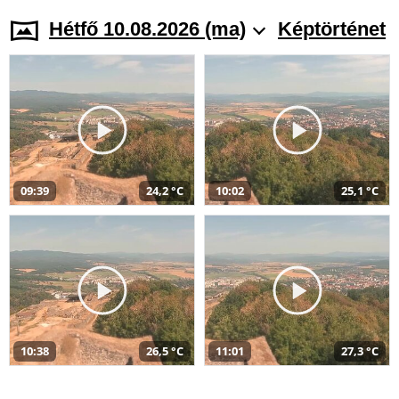
Hétfő 10.08.2026 (ma)
Képtörténet
09:39
24,2 °C
10:02
25,1 °C
10:38
26,5 °C
11:01
27,3 °C