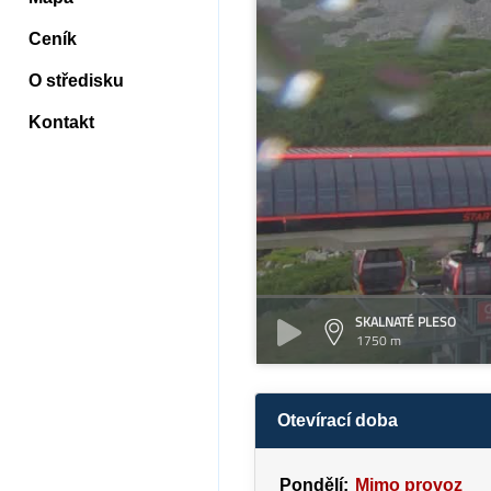
Ceník
O středisku
Kontakt
SKALNATÉ PLESO
1750 m
Otevírací doba
Pondělí:
Mimo provoz