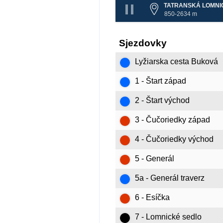
TATRANSKÁ LOMNI
850-2634 m
Sjezdovky
Lyžiarska cesta Buková
1 - Štart západ
2 - Štart východ
3 - Čučoriedky západ
4 - Čučoriedky východ
5 - Generál
5a - Generál traverz
6 - Esíčka
7 - Lomnické sedlo