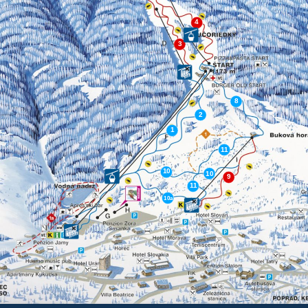
4
3
❌
8
2
1
11
10
10
9
11
10a
❌
❌