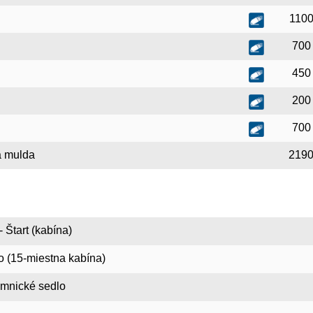
110
700
450
200
700
a mulda
219
 Štart (kabína)
so (15-miestna kabína)
omnické sedlo