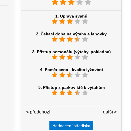
1. Úprava svahů
2. Čekací doba na výtahy a lanovky
3. Přístup personálu (výtahy, pokladna)
4. Poměr cena : kvalita lyžování
5. Přístup z parkoviště k výtahům
< předchozí
5 / 7
další >
Hodnocení střediska