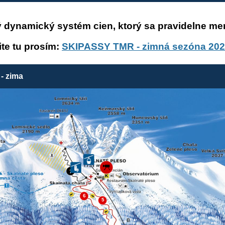
ý dynamický systém cien, ktorý sa pravidelne m
ite tu prosím:
SKIPASSY TMR - zimná sezóna 202
- zima
7
6
5