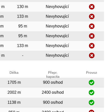
0 m
130 m
Nevyhovující
 m
133 m
Nevyhovující
 m
95 m
Nevyhovující
 m
95 m
Nevyhovující
 m
133 m
Nevyhovující
0 m
-
Nevyhovující
Délka
Přepr.
Provoz
kapacita
1705 m
900 os/hod
2002 m
2400 os/hod
1138 m
900 os/hod