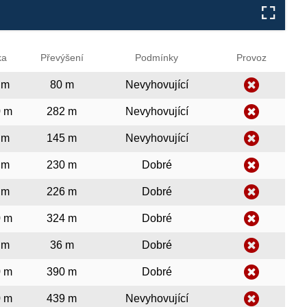
ka
Převýšení
Podmínky
Provoz
 m
80 m
Nevyhovující
0 m
282 m
Nevyhovující
 m
145 m
Nevyhovující
 m
230 m
Dobré
 m
226 m
Dobré
0 m
324 m
Dobré
 m
36 m
Dobré
0 m
390 m
Dobré
0 m
439 m
Nevyhovující