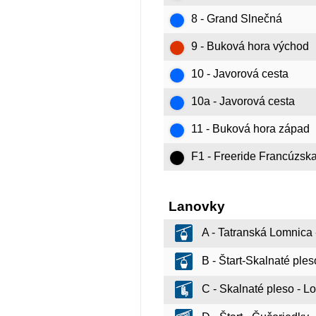
8 - Grand Slnečná
9 - Buková hora východ
10 - Javorová cesta
10a - Javorová cesta
11 - Buková hora západ
F1 - Freeride Francúzsk
Lanovky
A - Tatranská Lomnica -
B - Štart-Skalnaté ple
C - Skalnaté pleso - L