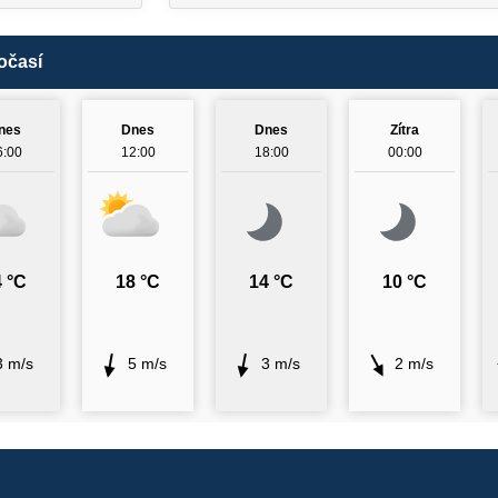
očasí
nes
Dnes
Dnes
Zítra
6:00
12:00
18:00
00:00
 °C
18 °C
14 °C
10 °C
3 m/s
5 m/s
3 m/s
2 m/s