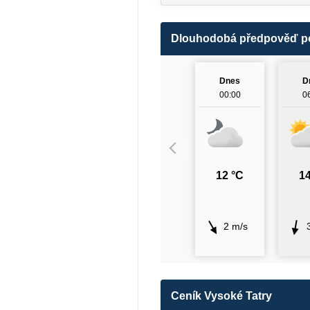
Dlouhodobá předpověď p
Dnes
D
00:00
0
12 °C
14
2 m/s
Ceník Vysoké Tatry