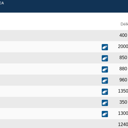
CA
Dél
400
200
850
880
960
135
350
130
124