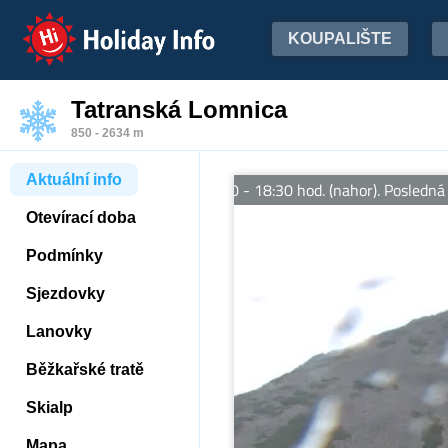
Holiday Info
KOUPALIŠTE
Tatranská Lomnica
850 - 2634 m
Aktuální info
te premávajú 8:30 - 18:30 hod. (nahor). Posledná jazda smerom na
Otevírací doba
Podmínky
Sjezdovky
Lanovky
Běžkařské tratě
Skialp
Mapa