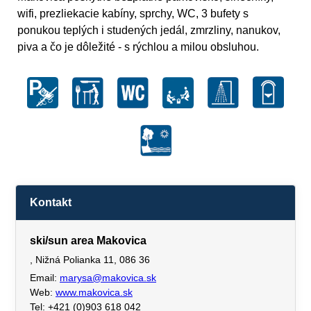
wifi, prezliekacie kabíny, sprchy, WC, 3 bufety s
ponukou teplých i studených jedál, zmrzliny, nanukov,
piva a čo je dôležité - s rýchlou a milou obsluhou.
Kontakt
ski/sun area Makovica
, Nižná Polianka 11, 086 36
Email:
marysa@makovica.sk
Web:
www.makovica.sk
Tel: +421 (0)903 618 042