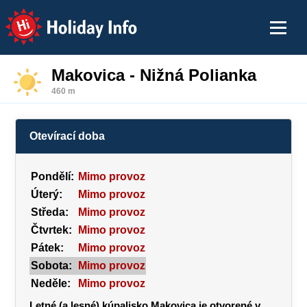
Holiday Info
Makovica - Nižná Polianka
460 m
Otevírací doba
Pondělí:
Mimo provoz
Úterý:
Mimo provoz
Středa:
Mimo provoz
Čtvrtek:
Mimo provoz
Pátek:
Mimo provoz
Sobota:
Mimo provoz
Neděle:
Mimo provoz
Letné (a lesné) kúpalisko Makovica je otvorené v