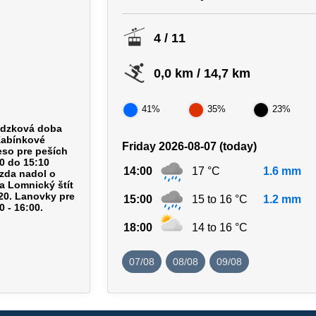
4 / 11
0,0 km / 14,7 km
41%
35%
23%
ádzková doba
Kabínkové
Friday 2026-08-07 (today)
eso pre peších
30 do 15:10
14:00
17 °C
1.6 mm
zda nadol o
a Lomnický štít
20. Lanovky pre
15:00
15 to 16 °C
1.2 mm
0 - 16:00.
18:00
14 to 16 °C
07/08
08/08
09/08