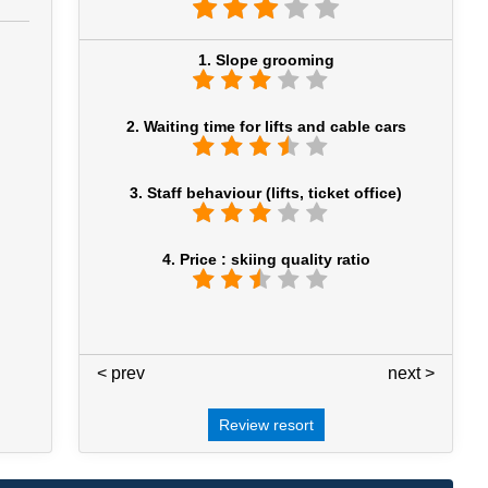
1. Slope grooming
2. Waiting time for lifts and cable cars
3. Staff behaviour (lifts, ticket office)
4. Price : skiing quality ratio
< prev
4 / 7
next >
Review resort