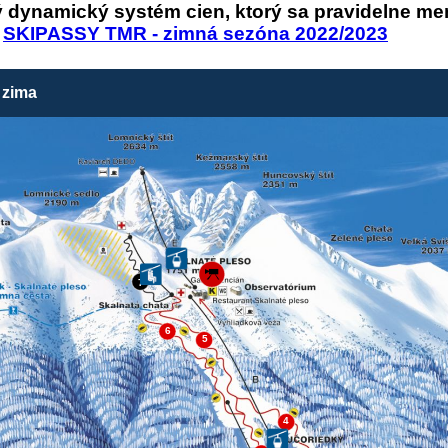
ý dynamický systém cien, ktorý sa pravidelne me
:
SKIPASSY TMR - zimná sezóna 2022/2023
 zima
7
6
5
4