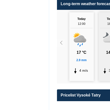
Long-term weather forecas
Today
T
12:00
1
17 °C
14
2.9 mm
4 m/s
Pricelist Vysoké Tatry