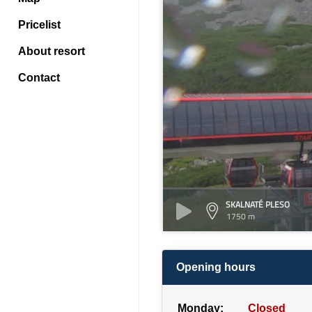
Pricelist
About resort
Contact
SKALNATÉ PLESO
1750 m
Opening hours
Monday:
Closed