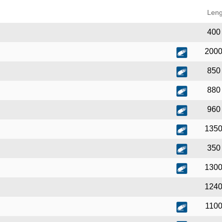
Leng
400
200
850
880
960
135
350
130
124
110