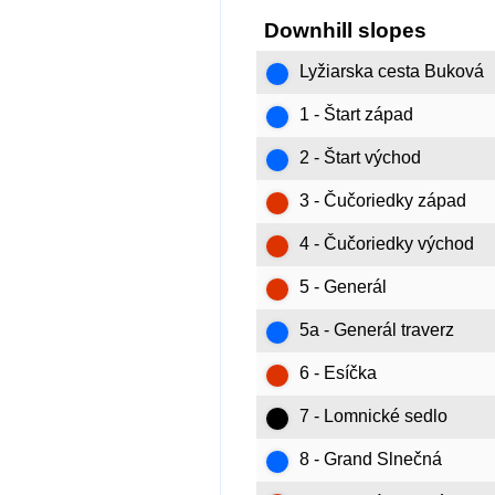
Downhill slopes
Lyžiarska cesta Buková
1 - Štart západ
2 - Štart východ
3 - Čučoriedky západ
4 - Čučoriedky východ
5 - Generál
5a - Generál traverz
6 - Esíčka
7 - Lomnické sedlo
8 - Grand Slnečná