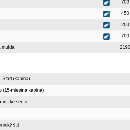
700
450
200
700
a mulda
219
 Štart (kabína)
so (15-miestna kabína)
omnické sedlo
nický štít