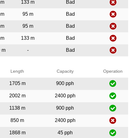
 m
133 m
Bad
 m
95 m
Bad
 m
95 m
Bad
 m
133 m
Bad
0 m
-
Bad
Length
Capacity
Operation
1705 m
900 pph
2002 m
2400 pph
1138 m
900 pph
850 m
2400 pph
1868 m
45 pph