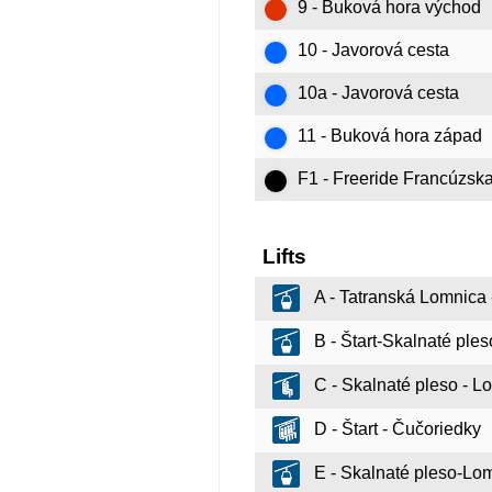
9 - Buková hora východ
10 - Javorová cesta
10a - Javorová cesta
11 - Buková hora západ
F1 - Freeride Francúzsk
Lifts
A - Tatranská Lomnica -
B - Štart-Skalnaté ple
C - Skalnaté pleso - L
D - Štart - Čučoriedky
E - Skalnaté pleso-Lom