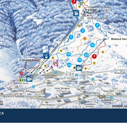
3
❌
8
2
1
11
10
10
9
11
10a
❌
❌
CA