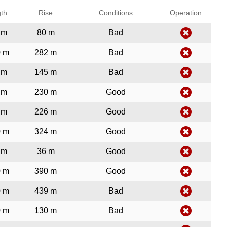
th
Rise
Conditions
Operation
 m
80 m
Bad
0 m
282 m
Bad
 m
145 m
Bad
 m
230 m
Good
 m
226 m
Good
0 m
324 m
Good
 m
36 m
Good
0 m
390 m
Good
0 m
439 m
Bad
0 m
130 m
Bad