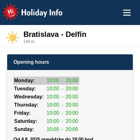
Holiday Info
Bratislava - Delfín
136 m
Opening hours
Monday:
10:00
-
20:00
Tuesday:
10:00
-
20:00
Wednesday:
10:00
-
20:00
Thursday:
10:00
-
20:00
Friday:
10:00
-
20:00
Saturday:
10:00
-
20:00
Sunday:
10:00
-
20:00
Od 4.8. 2025 prevádzke do 19:00 hod.