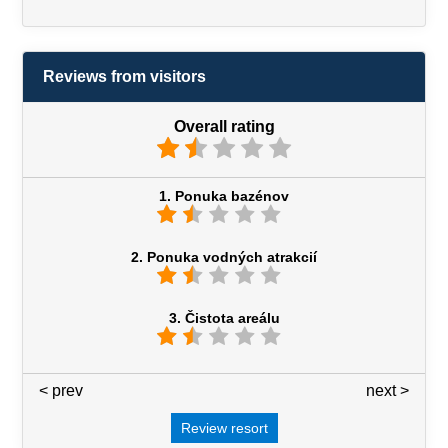
Reviews from visitors
Overall rating
1. Ponuka bazénov
2. Ponuka vodných atrakcií
3. Čistota areálu
< prev
3 / 7
next >
Review resort