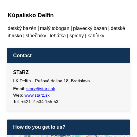
Kúpalisko Delfín
detský bazén | malý tobogan | plavecký bazén | detské
ihrisko | slnečníky | lehátka | sprchy | kabínky
Contact
STaRZ
LK Delfín - Ružová dolina 18, Bratislava
Email:
starz@starz.sk
Web:
www.starz.sk
Tel: +421-2-534 155 53
How do you get to us?