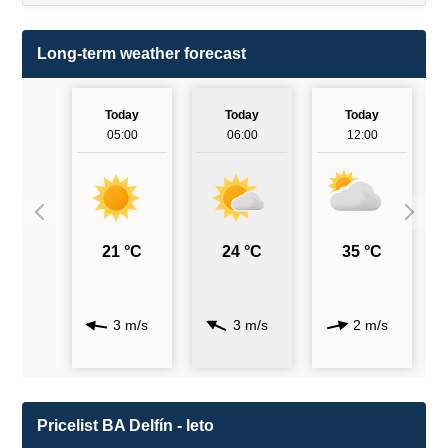
Long-term weather forecast
Today
Today
Today
05:00
06:00
12:00
21 °C
24 °C
35 °C
3 m/s
3 m/s
2 m/s
Pricelist BA Delfín - leto