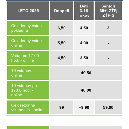
Deti
Seniori
LETO 2025
Dospelí
3-18
65+, ZŤP,
rokov
ZŤP-S
Celodenný vstup -
6,50
4,50
3
pokladňa
Celodenný vstup -
5,50
4,00
-
online
Vstup po 17:00
4,50
3,50
-
hod. - online
10 vstupov -
49,50
online
10 vstupov po
17:00 hod. -
40,00
online
Celosezónna
99
+9,90
59,00
vstupenka - online