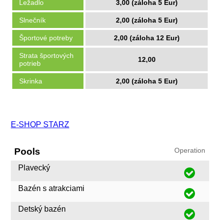
Ležadlo
3,00 (záloha 5 Eur)
Slnečník
2,00 (záloha 5 Eur)
Športové potreby
2,00 (záloha 12 Eur)
Strata športových
12,00
potrieb
Skrinka
2,00 (záloha 5 Eur)
E-SHOP STARZ
Pools
Operation
Plavecký
Bazén s atrakciami
Detský bazén