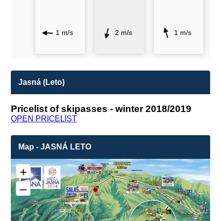
1 m/s
2 m/s
1 m/s
Jasná (Leto)
Pricelist of skipasses - winter 2018/2019
OPEN PRICELIST
Map - JASNÁ LETO
+
–