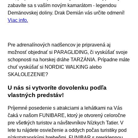
zabavíte sa s vaším novým kamarátom - legendou
Demänovskej doliny. Drak Demián vás určite odmení!
Viac info.
Pre adrenalínových nadšencov je pripravená aj
možnosť objednať si
PARAGLIDING,
či vyskúšať svoje
schopnosti na
horskej dráhe TARZÁNIA.
Prípadne máte
chuť vyskúšať si
NORDIC WALKING
alebo
SKALOLEZENIE?
U nás si vytvoríte dovolenku podľa
vlastných predstáv!
Príjemné posedenie s atrakciami a lehátkami na Vás
čaká v našom
FUNIBARE,
ktorý je otvorený celoročne
pre všetkých turistov a návštevníkov Nízkych Tatier. V
lete tu nájdete osvieženie a oddych počas turistiky pod
nízkotatranskými hrebeňmi. FUNIBAR s presklennou