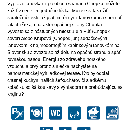
Výpravu lanovkami po oboch stranách Chopka môžete
zažiť v cene len jedného lístka. Môžete si tak užiť
spiatočnú cestu až piatimi rôznymi lanovkami a spoznať
tak bližšie aj charakter opačnej strany Chopka.
Vyvezte sa z nástupných miest Biela Púť (Chopok
sever) alebo Krupová (Chopok juh) sedačkovými
lanovkami k najmodernejším kabínkovým lanovkám na
Slovensku a zvezte sa až dolu na opačnú stranu a späť
rovnakou trasou. Energiu zo zdravého horského
vzduchu a prvý bronz slniečka nachytáte na
panoramatickej vyhliadkovej terase. Kto by odolal
chutnej kuchyni našich šéfkuchárov či sladkému
koláčiku so šálkou kávy s výhľadom na prebúdzajúcu sa
krajinu?