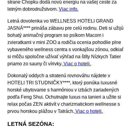
strane Chopku dodá novú energiu na vašej ceste za
letným dobrodružstvom.
Viac info.
Letná dovolenka vo
WELLNESS HOTELI GRAND
JASNÁ****
prináša zábavu pre celú rodinu. Deti si užijú
bohatý animačný program so psíkom Macom i
zvieratkami v mini ZOO a rodičia ocenia pohodlie plne
vybaveného wellness centra s vonkajšou zónou, odkiaľ
si môžu spoločne užívať výhľad na štíty Nízkych Tatier
priamo zo sauny či vírivky.
Viac o hoteli.
Dokonalý oddych a stratenú rovnováhu nájdete v
HOTELI TRI STUDNIČKY****,
ktorý ponúka luxusné
horské ubytovanie s harmóniou v izbách zariadených
podľa Feng Shui. Ochutnajte luxus na tanieri a užite si
relax počas ZEN aktivít v charizmatickom wellnesse s
prvou horskou plážou v Tatrách.
Viac o hoteli.
LETNÁ SEZÓNA: