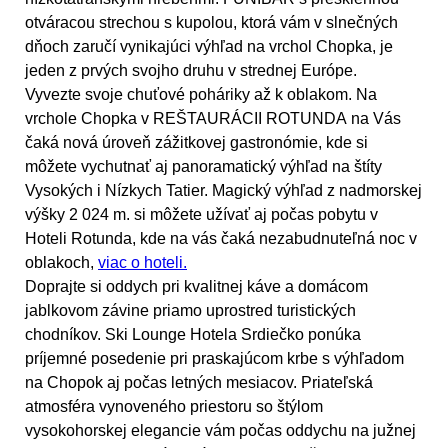
otváracou strechou s kupolou, ktorá vám v slnečných
dňoch zaručí vynikajúci výhľad na vrchol Chopka, je
jeden z prvých svojho druhu v strednej Európe.
Vyvezte svoje chuťové poháriky až k oblakom. Na
vrchole Chopka v
REŠTAURÁCII ROTUNDA
na Vás
čaká nová úroveň zážitkovej gastronómie, kde si
môžete vychutnať aj panoramatický výhľad na štíty
Vysokých i Nízkych Tatier. Magický výhľad z nadmorskej
výšky 2 024 m. si môžete užívať aj počas pobytu v
Hoteli Rotunda, kde na vás čaká nezabudnuteľná noc v
oblakoch,
viac o hoteli.
Doprajte si oddych pri kvalitnej káve a domácom
jablkovom závine priamo uprostred turistických
chodníkov. Ski Lounge Hotela Srdiečko ponúka
príjemné posedenie pri praskajúcom krbe s výhľadom
na Chopok aj počas letných mesiacov. Priateľská
atmosféra vynoveného priestoru so štýlom
vysokohorskej elegancie vám počas oddychu na južnej