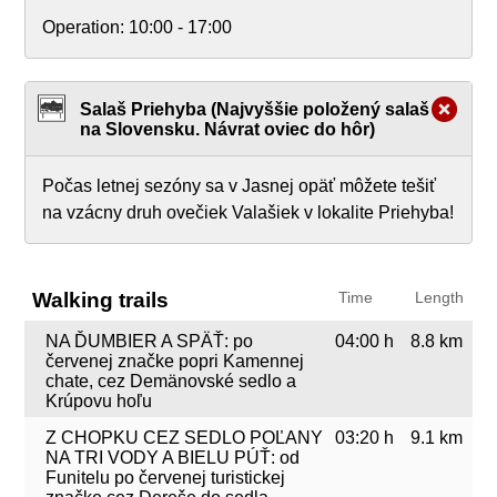
Operation:
10:00 - 17:00
Salaš Priehyba (Najvyššie položený salaš
na Slovensku. Návrat oviec do hôr)
Počas letnej sezóny sa v Jasnej opäť môžete tešiť
na vzácny druh ovečiek Valašiek v lokalite Priehyba!
Walking trails
Time
Length
NA ĎUMBIER A SPÄŤ: po
04:00 h
8.8 km
červenej značke popri Kamennej
chate, cez Demänovské sedlo a
Krúpovu hoľu
Z CHOPKU CEZ SEDLO POĽANY
03:20 h
9.1 km
NA TRI VODY A BIELU PÚŤ: od
Funitelu po červenej turistickej