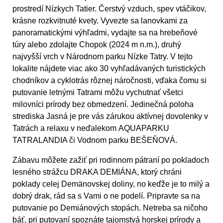
prostredí Nízkych Tatier. Čerstvý vzduch, spev vtáčikov,
krásne rozkvitnuté kvety. Vyvezte sa lanovkami za
panoramatickými výhľadmi, vydajte sa na hrebeňové
túry alebo zdolajte Chopok (2024 m n.m.), druhý
najvyšší vrch v Národnom parku Nízke Tatry. V tejto
lokalite nájdete viac ako 30 vyhľadávaných turistických
chodníkov a cyklotrás rôznej náročnosti, vďaka čomu si
putovanie letnými Tatrami môžu vychutnať všetci
milovníci prírody bez obmedzení. Jedinečná poloha
strediska Jasná je pre vás zárukou aktívnej dovolenky v
Tatrách a relaxu v neďalekom
AQUAPARKU
TATRALANDIA či Vodnom parku BEŠEŇOVÁ.
Zábavu môžete zažiť pri rodinnom pátraní po pokladoch
lesného strážcu
DRAKA DEMIÁNA
, ktorý chráni
poklady celej Demänovskej doliny, no keďže je to milý a
dobrý drak, rád sa s Vami o ne podelí. Pripravte sa na
putovanie po Demiánových stopách. Netreba sa ničoho
báť, pri putovaní spoznáte tajomstvá horskej prírody a