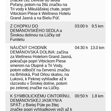
značke cez Dereše do sedla
Poľany, potom na žltú značku na
Tri vody k Mikulášskej chate, popri
Vrbickom Plese k Wellness Hotelu
Grand Jasná a na Bielu Púť.
Z CHOPKU DO
03:00 h
9.5 km
DEMÄNOVSKÉHO SEDLA a
Širokou dolinou na Lúčky od
Funitelu
NÁUČNÝ CHODNÍK
04:30 h
13.0 km
DEMÄNOVSKÁ DOLINA: začína
za Wellness Hotelom Grand Jasná,
pokračuje popri Vrbickom Plese
smerom na Otupné a Tri Vody,
potom odbočiť na červenú značku
na Brhliská, Pod Orlou skalou, na
Lukovú, k Peknej vyhliadke až k
rázcestiu v Širokej doline, potom
po zelenej značke na Lúčky.
K SYMBOLICKÉMU CINTORÍNU,
00:50 h
1.8 km
DEMÄNOVSKEJ JASKYNI A
SPÄŤ: z Bielej Púte po žltej
značke popri vyhliadkovej veži až k