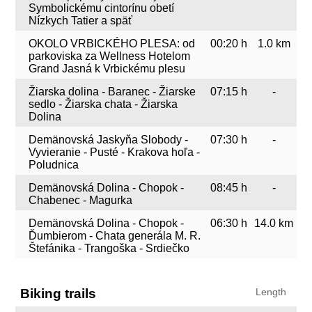
Symbolickému cintorínu obetí
Nízkych Tatier a späť
OKOLO VRBICKÉHO PLESA: od
00:20 h
1.0 km
parkoviska za Wellness Hotelom
Grand Jasná k Vrbickému plesu
Žiarska dolina - Baranec - Žiarske
07:15 h
-
sedlo - Žiarska chata - Žiarska
Dolina
Demänovská Jaskyňa Slobody -
07:30 h
-
Vyvieranie - Pusté - Krakova hoľa -
Poludnica
Demänovská Dolina - Chopok -
08:45 h
-
Chabenec - Magurka
Demänovská Dolina - Chopok -
06:30 h
14.0 km
Ďumbierom - Chata generála M. R.
Štefánika - Trangoška - Srdiečko
Biking trails
Length