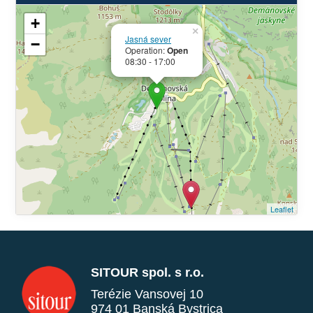
+
×
Jasná sever
−
Operation:
Open
08:30 - 17:00
Leaflet
SITOUR spol. s r.o.
Terézie Vansovej 10
974 01 Banská Bystrica