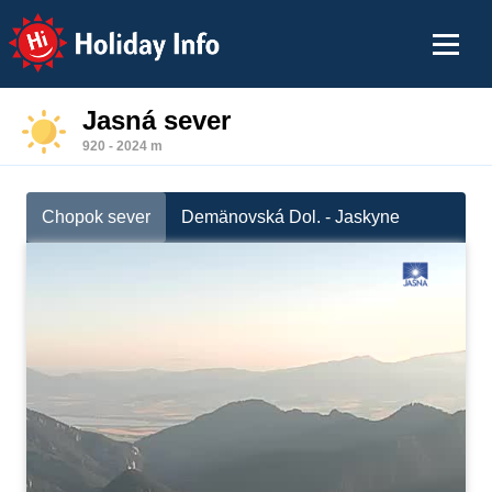
Holiday Info
Jasná sever
920 - 2024 m
Chopok sever
Demänovská Dol. - Jaskyne