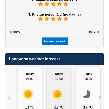
3. Prístup personálu (pokladne)
< prev
3 / 7
next >
Review resort
Long-term weather forecast
Today
Today
Today
06:00
12:00
18:00
13 °C
22 °C
17 °C