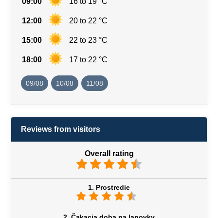
09:00
16 to 19 °C
12:00
20 to 22 °C
15:00
22 to 23 °C
18:00
17 to 22 °C
09/08
10/08
11/08
Reviews from visitors
Overall rating
1. Prostredie
2. Čakacia doba na lanovky