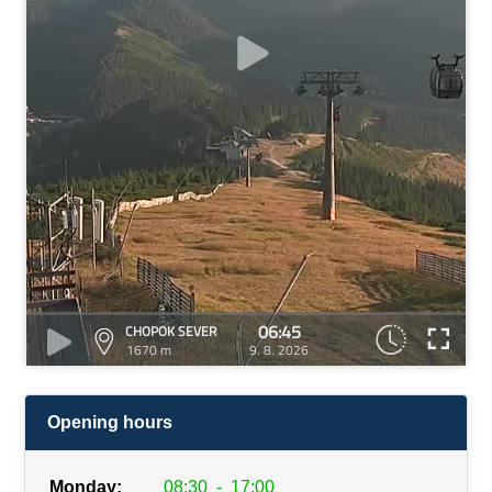
06:45
CHOPOK SEVER
1670 m
9. 8. 2026
Opening hours
Monday:
08:30
-
17:00