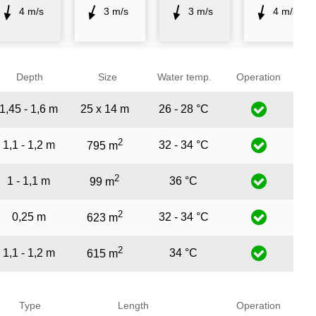
4 m/s
3 m/s
3 m/s
4 m/s
Depth
Size
Water temp.
Operation
1,45 - 1,6 m
25 x 14 m
26 - 28 °C
2
1,1 - 1,2 m
32 - 34 °C
795 m
2
1 - 1,1 m
36 °C
99 m
2
0,25 m
32 - 34 °C
623 m
2
1,1 - 1,2 m
34 °C
615 m
Type
Length
Operation