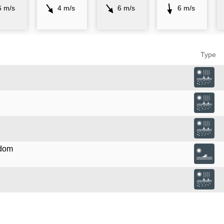
6 m/s
4 m/s
6 m/s
6 m/s
Type
adom