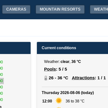
CAMERAS
MOUNTAIN RESORTS
WEAT
Current conditions
Weather:
clear
,
36 °C
00
00
Pools
: 5 / 5
00
26 - 36 °C
Attractions
: 1 / 1
00
00
Thursday 2026-08-06 (today)
00
00
12:00
36 to 38 °C
3.