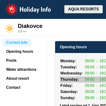
Holiday Info
AQUA RESORTS
Diakovce
116 m
Current info
Opening hours
Opening hours
Pools
Monday:
09:00
-
19:
Tuesday:
09:00
-
19:
Water attractions
Wednesday:
09:00
-
19:
About resort
Thursday:
09:00
-
19:
Friday:
09:00
-
19:
Contact
Saturday:
09:00
-
19:
Sunday:
09:00
-
19:
Letná sezóna od 1. júna 202