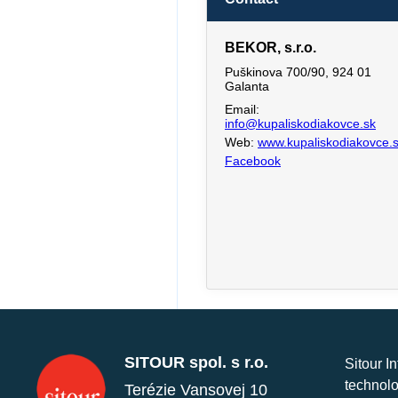
BEKOR, s.r.o.
Puškinova 700/90, 924 01
Galanta
Email:
info@kupaliskodiakovce.sk
Web:
www.kupaliskodiakovce.
Facebook
SITOUR spol. s r.o.
Sitour I
technolo
Terézie Vansovej 10