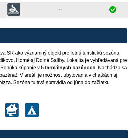
-
tva SR ako významný objekt pre letnú turistickú sezónu.
díkovo, Horné aj Dolné Saliby. Lokalita je vyhľadávaná pre
a. Ponúka kúpanie v
5 termálnych bazénoch
. Nachádza sa
zéna). V areáli je možnosť ubytovania v chatkách aj
pizza. Sezóna tu trvá spravidla od júna do začiatku