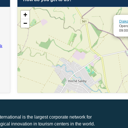
+
Diak
−
Opera
09:00
sk
nternational is the largest corporate network for
gical innovation in tourism centers in the world.