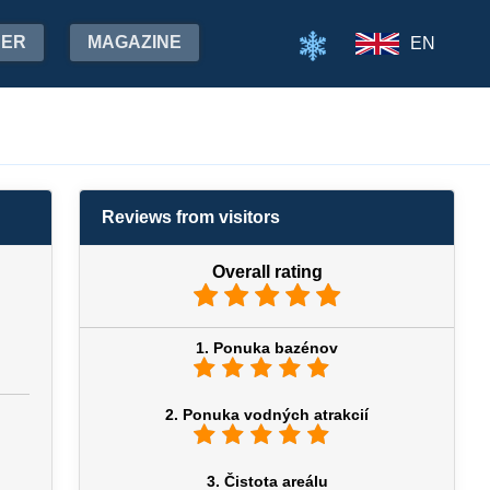
HER
MAGAZINE
EN
Reviews from visitors
Overall rating
1. Ponuka bazénov
2. Ponuka vodných atrakcií
3. Čistota areálu