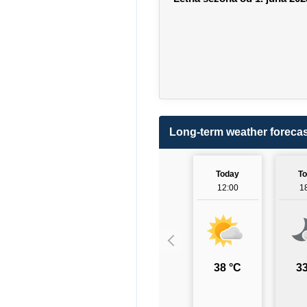
Long-term weather forecas
Today
T
12:00
1
38 °C
33