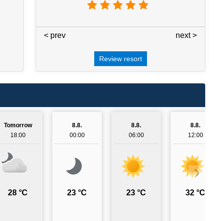
< prev
3 / 7
next >
Review resort
Tomorrow
8.8.
8.8.
8.8.
18:00
00:00
06:00
12:00
28 °C
23 °C
23 °C
32 °C