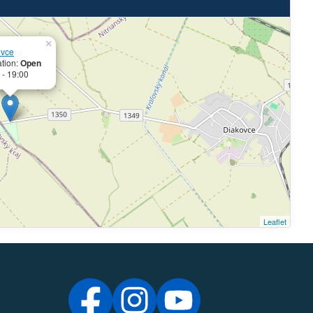
×
ovce
tion:
Open
 - 19:00
Leaflet