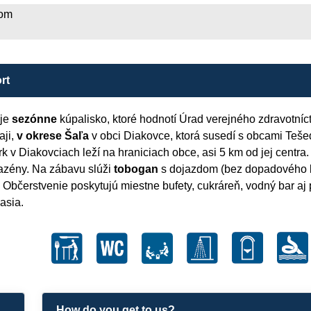
dom
rt
 je
sezónne
kúpalisko, ktoré hodnotí Úrad verejného zdravotníc
ji,
v okrese Šaľa
v obci Diakovce, ktorá susedí s obcami Teše
k v Diakovciach leží na hraniciach obce, asi 5 km od jej centr
bazény. Na zábavu slúži
tobogan
s dojazdom (bez dopadového ba
. Občerstvenie poskytujú miestne bufety, cukráreň, vodný bar aj 
asia.
How do you get to us?