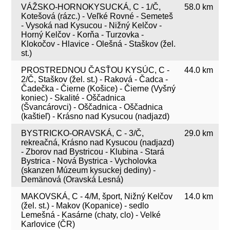
VÁŽSKO-HORNOKYSUCKÁ, C - 1/Č,
58.0 km
Kotešová (rázc.) - Veľké Rovné - Semeteš
- Vysoká nad Kysucou - Nižný Kelčov -
Horný Kelčov - Korňa - Turzovka -
Klokočov - Hlavice - Olešná - Staškov (žel.
st.)
PROSTREDNOU ČASŤOU KYSÚC, C -
44.0 km
2/Č, Staškov (žel. st.) - Raková - Čadca -
Čadečka - Čierne (Košice) - Čierne (Vyšný
koniec) - Skalité - Oščadnica
(Švancárovci) - Oščadnica - Oščadnica
(kaštieľ) - Krásno nad Kysucou (nadjazd)
BYSTRICKO-ORAVSKÁ, C - 3/Č,
29.0 km
rekreačná, Krásno nad Kysucou (nadjazd)
- Zborov nad Bystricou - Klubina - Stará
Bystrica - Nová Bystrica - Vycholovka
(skanzen Múzeum kysuckej dediny) -
Demänová (Oravská Lesná)
MAKOVSKÁ, C - 4/M, šport, Nižný Kelčov
14.0 km
(žel. st.) - Makov (Kopanice) - sedlo
Lemešná - Kasárne (chaty, clo) - Velké
Karlovice (ČR)