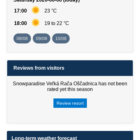
17:00
23 °C
18:00
19 to 22 °C
08/08
09/08
10/08
Reviews from visitors
Snowparadise Veľká Rača Oščadnica has not been
rated yet this season
Review resort
Long-term weather forecast