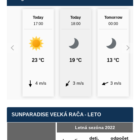
Today
Today
Tomorrow
17:00
18:00
00:00
23 °C
19 °C
13 °C
4 m/s
3 m/s
3 m/s
SUNPARADISE VEĽKÁ RAČA - LETO
Letná sezóna 2022
deti,
odpočet