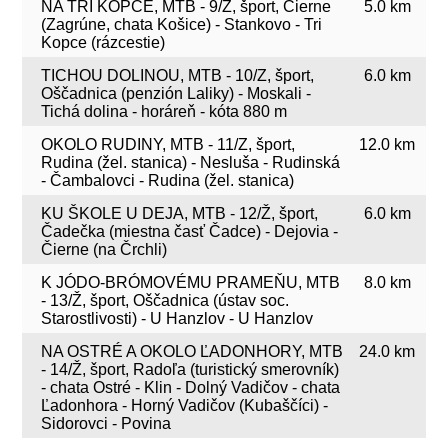
NA TRI KOPCE, MTB - 9/Z, šport, Čierne
5.0 km
(Zagrúne, chata Košice) - Stankovo - Tri
Kopce (rázcestie)
TICHOU DOLINOU, MTB - 10/Z, šport,
6.0 km
Oščadnica (penzión Laliky) - Moskali -
Tichá dolina - horáreň - kóta 880 m
OKOLO RUDINY, MTB - 11/Z, šport,
12.0 km
Rudina (žel. stanica) - Nesluša - Rudinská
- Čambalovci - Rudina (žel. stanica)
KU ŠKOLE U DEJA, MTB - 12/Ž, šport,
6.0 km
Čadečka (miestna časť Čadce) - Dejovia -
Čierne (na Črchli)
K JÓDO-BRÓMOVÉMU PRAMEŇU, MTB
8.0 km
- 13/Ž, šport, Oščadnica (ústav soc.
Starostlivosti) - U Hanzlov - U Hanzlov
NA OSTRÉ A OKOLO ĽADONHORY, MTB
24.0 km
- 14/Ž, šport, Radoľa (turistický smerovník)
- chata Ostré - Klin - Dolný Vadičov - chata
Ľadonhora - Horný Vadičov (Kubaščíci) -
Sidorovci - Povina