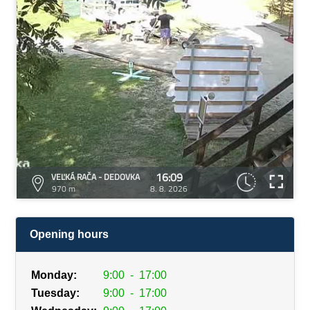
16:09
VEĽKÁ RAČA - DEDOVKA
970 m
8. 8. 2026
Opening hours
Monday:
9:00
-
17:00
Tuesday:
9:00
-
17:00