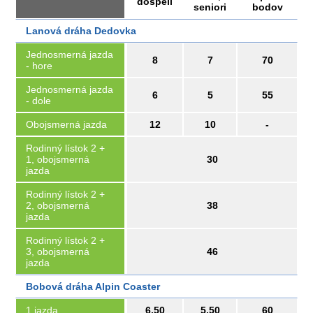
dospelí
seniori
bodov
Lanová dráha Dedovka
Jednosmerná jazda
8
7
70
- hore
Jednosmerná jazda
6
5
55
- dole
Obojsmerná jazda
12
10
-
Rodinný lístok 2 +
1, obojsmerná
30
jazda
Rodinný lístok 2 +
2, obojsmerná
38
jazda
Rodinný lístok 2 +
3, obojsmerná
46
jazda
Bobová dráha Alpin Coaster
1 jazda
6,50
5,50
60