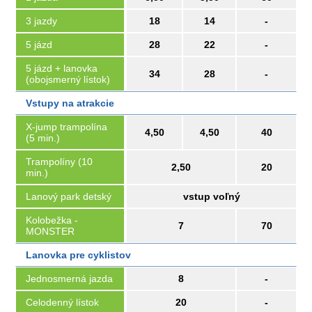
3 jazdy
18
14
-
5 jázd
28
22
-
5 jázd + lanovka
34
28
-
(obojsmerný lístok)
Vstupy na atrakcie
X-jump trampolína
4,50
4,50
40
(5 min.)
Trampolíny (10
2,50
20
min.)
Lanový park detský
vstup voľný
Kolobežka -
7
70
MONSTER
Lanovka pre cyklistov
Jednosmerná jazda
8
-
Celodenný lístok
20
-