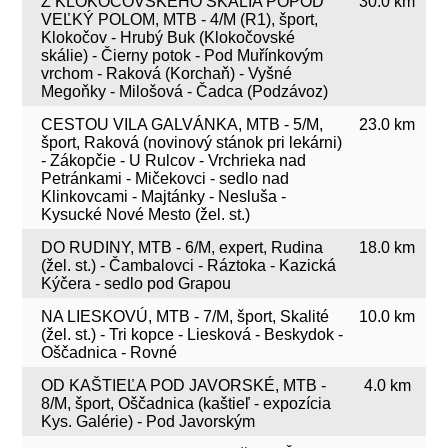
Z KLOKOČOVSKÉHO SKÁLIA POPOD
30.0 km
VEĽKÝ POLOM, MTB - 4/M (R1), šport,
Klokočov - Hrubý Buk (Klokočovské
skálie) - Čierny potok - Pod Muřínkovým
vrchom - Raková (Korchaň) - Vyšné
Megoňky - Milošová - Čadca (Podzávoz)
CESTOU VILA GALVÁNKA, MTB - 5/M,
23.0 km
šport, Raková (novinový stánok pri lekárni)
- Zákopčie - U Rulcov - Vrchrieka nad
Petránkami - Mičekovci - sedlo nad
Klinkovcami - Majtánky - Nesluša -
Kysucké Nové Mesto (žel. st.)
DO RUDINY, MTB - 6/M, expert, Rudina
18.0 km
(žel. st.) - Čambalovci - Ráztoka - Kazická
Kýčera - sedlo pod Grapou
NA LIESKOVÚ, MTB - 7/M, šport, Skalité
10.0 km
(žel. st.) - Tri kopce - Liesková - Beskydok -
Oščadnica - Rovné
OD KAŠTIEĽA POD JAVORSKÉ, MTB -
4.0 km
8/M, šport, Oščadnica (kaštieľ - expozícia
Kys. Galérie) - Pod Javorským