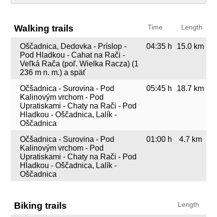
Walking trails
Time
Length
Oščadnica, Dedovka - Príslop -
04:35 h
15.0 km
Pod Hladkou - Cahat na Rači -
Veľká Rača (poľ. Wielka Racza) (1
236 m n. m.) a späť
Očšadnica - Surovina - Pod
05:45 h
18.7 km
Kalinovým vrchom - Pod
Upratiskami - Chaty na Rači - Pod
Hladkou - Oščadnica, Lalík -
Oščadnica
Očšadnica - Surovina - Pod
01:00 h
4.7 km
Kalinovým vrchom - Pod
Upratiskami - Chaty na Rači - Pod
Hladkou - Oščadnica, Lalík -
Oščadnica
Biking trails
Length