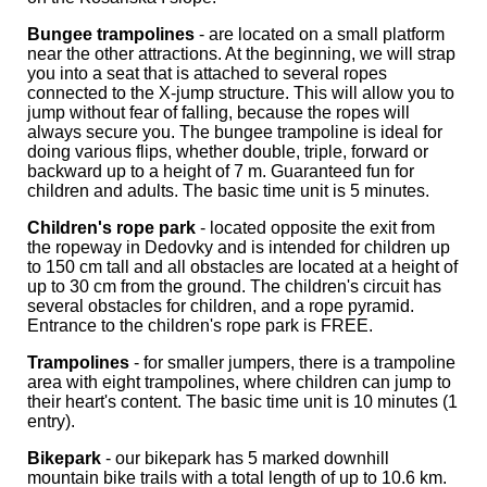
Bungee trampolines
- are located on a small platform
near the other attractions. At the beginning, we will strap
you into a seat that is attached to several ropes
connected to the X-jump structure. This will allow you to
jump without fear of falling, because the ropes will
always secure you. The bungee trampoline is ideal for
doing various flips, whether double, triple, forward or
backward up to a height of 7 m. Guaranteed fun for
children and adults. The basic time unit is 5 minutes.
Children's rope park
- located opposite the exit from
the ropeway in Dedovky and is intended for children up
to 150 cm tall and all obstacles are located at a height of
up to 30 cm from the ground. The children's circuit has
several obstacles for children, and a rope pyramid.
Entrance to the children's rope park is FREE.
Trampolines
- for smaller jumpers, there is a trampoline
area with eight trampolines, where children can jump to
their heart's content. The basic time unit is 10 minutes (1
entry).
Bikepark
- our bikepark has 5 marked downhill
mountain bike trails with a total length of up to 10.6 km.