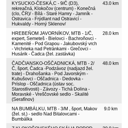
KYSUCKO-ČESKÁ,C - 9/Č (D3),
43.0 km
rekreačná, Klokočov (centrum) - Konečná
(clo, ČR)/ - Bílá - Staré Hamry - Jamník -
Ostravica - Frýdlant nad Ostravicí -
Hukvaldy - Horný Sklenov/
HREBEŇOM JAVORNÍKOV, MTB - 1/Č,
28.0 km
expert, Semeteš - Bielovci - Bachroňovci -
Kamenité - Pod Grapou - Jakubovský vrch
- Vrchrieka nad Petránkami - Grečovci -
Husárik - Čadca (žel. zastávka)
ČADČIANSKO-OŠČADNICKÁ, MTB - 2/
48.0 km
Č, šport, Čadca -Podzávoz (nadjazd žel.
trate) - Drahošanka - Pod Javorským -
Kubušovci - Oščadnica - Dedovka -
Príslop - Oščadnica (ústav soc.
Starostlivosti) - Závozy - Tichá Dolina -
Moravské - Vreščovské sedlo - Skalité
(Serafínov)
NA BUMBÁLKU, MTB - 3/M , šport, Makov
9.0 km
(žel. st.) - sedlo Nad Bitalovcami -
Bumbálka