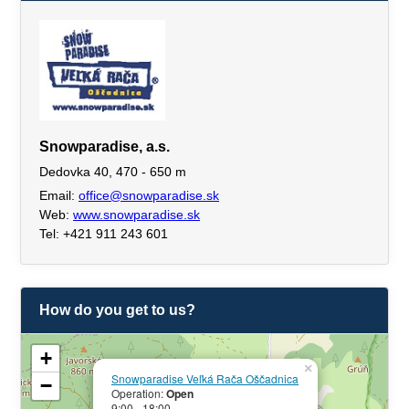
Snowparadise, a.s.
Dedovka 40, 470 - 650 m
Email:
office@snowparadise.sk
Web:
www.snowparadise.sk
Tel: +421 911 243 601
How do you get to us?
+
×
Snowparadise Veľká Rača Oščadnica
−
Operation:
Open
9:00 - 18:00