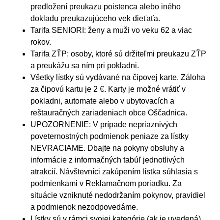
predložení preukazu poistenca alebo iného
dokladu preukazujúceho vek dieťaťa.
Tarifa SENIORI: ženy a muži vo veku 62 a viac
rokov.
Tarifa ZŤP: osoby, ktoré sú držiteľmi preukazu ZŤP
a preukážu sa ním pri pokladni.
Všetky lístky sú vydávané na čipovej karte. Záloha
za čipovú kartu je 2 €. Karty je možné vrátiť v
pokladni, automate alebo v ubytovacích a
reštauračných zariadeniach obce Oščadnica.
UPOZORNENIE: V prípade nepriaznivých
poveternostných podmienok peniaze za lístky
NEVRACIAME. Dbajte na pokyny obsluhy a
informácie z informačných tabúľ jednotlivých
atrakcií. Návštevníci zakúpením lístka súhlasia s
podmienkami v Reklamačnom poriadku. Za
situácie vzniknuté nedodržaním pokynov, pravidiel
a podmienok nezodpovedáme.
Lístky sú v rámci svojej kategórie (ak je uvedená)