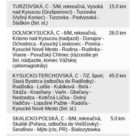
TURZOVSKÁ, C - 5/M, rekreačná, Vysoká
15.0 km
nad Kysucou (Grušpierovci) - Turzovka
(Vyšný Koniec) - Turzovka - Podvysoká -
Staškov (žel. st.)
DOLNOKYSUCKÁ, C - 6/M, rekreačná,
26.0 km
Krásno nad Kysucou (nadjazd) - Dunajov -
Ochodnica - Kysucký Lieskovec - Povina -
Kysucké Nové Mesto - Rudina - Rudinka -
Vranie - Považský Chlmec (rázcestie pri
žel. nádjazde, koniec Vážskej
cyklomagistrály)
KYSUCKO-TERCHOVSKÁ, C - 7/Z, šport,
45.0 km
Stará Bystrica (odbočka do Radôstky) -
Radôstka - Lutiše - Kubíková - Belá -
Stráža - Krasňany - Varín - Gbeľany -
Nedzedza - Kotrčná Lúčka - Dolný
Vadičov - Lopušné Pažite - Radoľa -
Kysucké Nové Mesto (žel. st.)
SKALICKO-POĽSKÁ, C - 8/M, rekreačná,
5.0 km
Skalité (Poľana, odbočka do Vreščovky) -
Serafínov - Mýto (clo, PR) - Bialozytowka