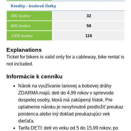
Kredity - bodové lístky
300 bodov
32
600 bodov
58
1300 bodov
116
Explanations
Ticket for bikers is valid only for a cableway, bike rental is
not included.
Informácie k cenníku
Nárok na využívanie lanovej a bobovej dráhy
ZDARMA majú: deti do 4,99 rokov v sprievode
dospelej osoby, ktorá má zakúpený lístok. Pre
uplatnenie nároku je nevyhnutné predložiť preukaz
poistenca alebo iný doklad preukazujúci vek
dieťaťa.
Tarifa DETI: deti vo veku od 5 do 15,99 rokov, po