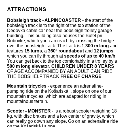
ATTRACTIONS
Bobsleigh track - ALPINCOASTER
- the start of the
bobsleigh track is to the right of the top station of the
Dedovka cable car near the bobsleigh trolley garage
building. This building also houses the Bufet pri
Bobovke, which you can reach by crossing the bridge
over the bobsleigh track. The track is
1,300 m long
and
features
15 turns
, a
360° roundabout
and
12 jumps
,
which you can fly through at
speeds of up to 40 km/h
.
You can get back to the top comfortably in a trolley by a
500 m long elevator
.
CHILDREN UNDER 8 YEARS
OF AGE ACCOMPANIED BY AN ADULT CAN RIDE
THE BOBSHELF TRACK
FREE OF CHARGE
.
Mountain tricycles
- experience an adrenaline-
pumping ride on the Košariská I. slope on one of our
mountain tricycles, which are adapted for riding in
mountainous terrain.
Scooter - MONSTER
- is a robust scooter weighing 18
kg, with disc brakes and a low center of gravity, which
can really go down any slope. Go on an adrenaline ride
on the Košariská I slope.