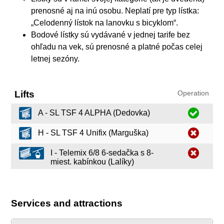
prenosné aj na inú osobu. Neplatí pre typ lístka:
„Celodenný lístok na lanovku s bicyklom“.
Bodové lístky sú vydávané v jednej tarife bez
ohľadu na vek, sú prenosné a platné počas celej
letnej sezóny.
Lifts
Operation
A - SL TSF 4 ALPHA (Dedovka)
H - SL TSF 4 Unifix (Marguška)
I - Telemix 6/8 6-sedačka s 8-
miest. kabínkou (Lalíky)
Services and attractions