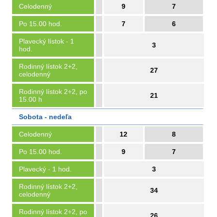
Celodenný
9
7
Po 15.00 hod.
7
6
Plavecký lístok - 1
3
hod.
Rodinný lístok 2+2,
27
celodenný
Rodinný lístok 2+2, po
21
15.00 h
Sobota - nedeľa
Celodenný
12
8
Po 15.00 hod.
9
7
Plavecký - 1 hod.
3
Rodinný lístok 2+2,
34
celodenný
Rodinný lístok 2+2, po
26