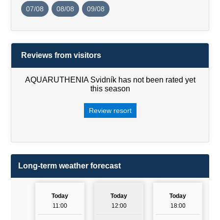
07/08
08/08
09/08
Reviews from visitors
AQUARUTHENIA Svidník has not been rated yet
this season
Review resort
Long-term weather forecast
Today
Today
Today
11:00
12:00
18:00