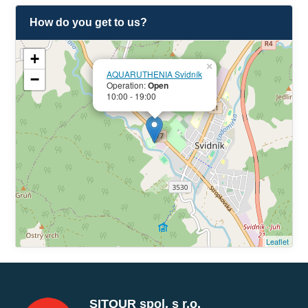
How do you get to us?
+
×
AQUARUTHENIA Svidník
−
Operation:
Open
10:00 - 19:00
Leaflet
SITOUR spol. s r.o.