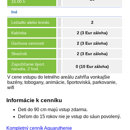
15.00 h
Iné
Ležadlo alebo kreslo
2
Kabínka
2 (3 Eur záloha)
Úschova cenností
2 (3 Eur záloha)
Slnečník
2 (3 Eur záloha)
Zapožičanie šport.
0 (10 Eur záloha)
náradia, 2 hod.
V cene vstupu do letného areálu zahŕňa vonkajšie
bazény, tobogany, animácie, športoviská, parkovanie,
wifi
Informácie k cenníku
Deti do 90 cm majú vstup zdarma.
Deťom do 15 rokov nie je vstup do sáun povolený.
Kompletný cenník Aquaruthenie