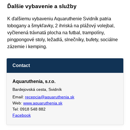
Ďalšie vybavenie a služby
K ďalšiemu vybaveniu Aquaruthenie Svidník patria
tobogany a šmykľavky, 2 ihriská na plážový volejbal,
vyčlenená trávnatá plocha na futbal, trampolíny,
pingpongové stoly, ležadlá, slnečníky, bufety, sociálne
zázemie i kemping.
Contact
Aquaruthenia, s.r.o.
Bardejovská cesta, Svidník
Email:
recepcia@aquaruthenia.sk
Web:
www.aquaruthenia.sk
Tel: 0918 548 882
Facebook