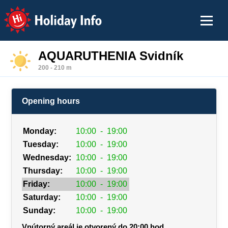
Holiday Info
AQUARUTHENIA Svidník
200 - 210 m
Opening hours
Monday:
10:00
-
19:00
Tuesday:
10:00
-
19:00
Wednesday:
10:00
-
19:00
Thursday:
10:00
-
19:00
Friday:
10:00
-
19:00
Saturday:
10:00
-
19:00
Sunday:
10:00
-
19:00
Vnútorný areál je otvorený do 20:00 hod.