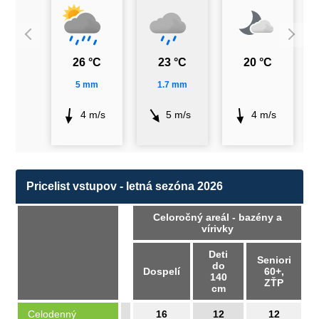
26 °C
23 °C
20 °C
5 mm
1.7 mm
4 m/s
5 m/s
4 m/s
Pricelist vstupov - letná sezóna 2026
Celoročný areál - bazény a
vírivky
Deti
Seniori
do
Dospelí
60+,
140
ZŤP
cm
Celodenný
16
12
12