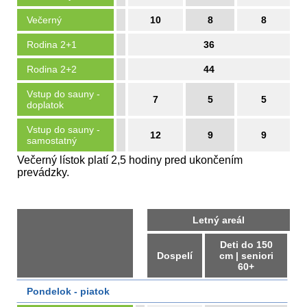
Večerný
10
8
8
Rodina 2+1
36
Rodina 2+2
44
Vstup do sauny -
7
5
5
doplatok
Vstup do sauny -
12
9
9
samostatný
Večerný lístok platí 2,5 hodiny pred ukončením
prevádzky.
Letný areál
Deti do 150
Dospelí
cm | seniori
60+
Pondelok - piatok