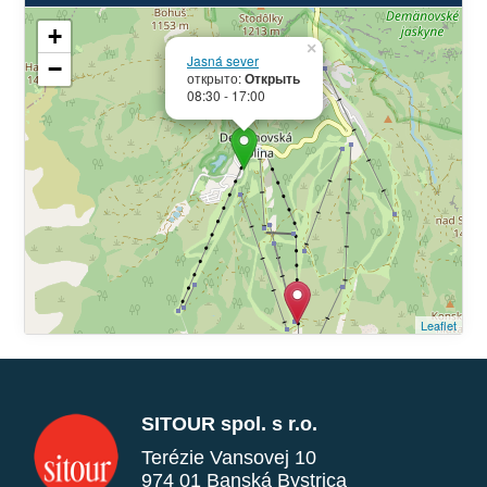
+
×
Jasná sever
−
открыто:
Открыть
08:30 - 17:00
Leaflet
SITOUR spol. s r.o.
Terézie Vansovej 10
974 01 Banská Bystrica