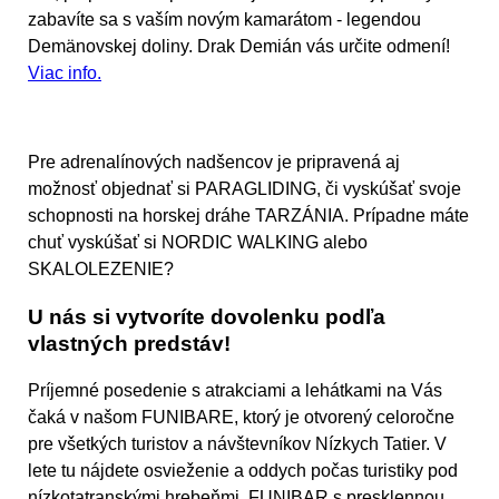
zabavíte sa s vaším novým kamarátom - legendou
Demänovskej doliny. Drak Demián vás určite odmení!
Viac info.
Pre adrenalínových nadšencov je pripravená aj
možnosť objednať si
PARAGLIDING,
či vyskúšať svoje
schopnosti na
horskej dráhe TARZÁNIA.
Prípadne máte
chuť vyskúšať si
NORDIC WALKING
alebo
SKALOLEZENIE?
U nás si vytvoríte dovolenku podľa
vlastných predstáv!
Príjemné posedenie s atrakciami a lehátkami na Vás
čaká v našom
FUNIBARE,
ktorý je otvorený celoročne
pre všetkých turistov a návštevníkov Nízkych Tatier. V
lete tu nájdete osvieženie a oddych počas turistiky pod
nízkotatranskými hrebeňmi. FUNIBAR s presklennou