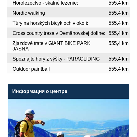
Horolezectvo - skalné lezenie:
555,4 km
Nordic walking
555,4 km
Túry na horských bicykloch v okolí:
555,4 km
Cross country trasa v Demänovskej doline:
555,4 km
Zjazdové trate v GIANT BIKE PARK
555,4 km
JASNÁ
Spoznajte hory z výšky - PARAGLIDING
555,4 km
Outdoor paintball
555,4 km
Информация о центре