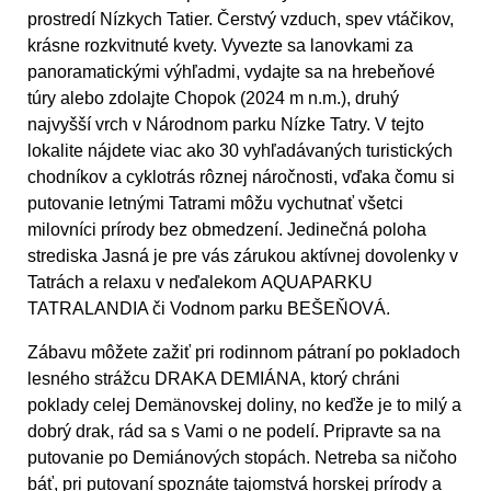
prostredí Nízkych Tatier. Čerstvý vzduch, spev vtáčikov,
krásne rozkvitnuté kvety. Vyvezte sa lanovkami za
panoramatickými výhľadmi, vydajte sa na hrebeňové
túry alebo zdolajte Chopok (2024 m n.m.), druhý
najvyšší vrch v Národnom parku Nízke Tatry. V tejto
lokalite nájdete viac ako 30 vyhľadávaných turistických
chodníkov a cyklotrás rôznej náročnosti, vďaka čomu si
putovanie letnými Tatrami môžu vychutnať všetci
milovníci prírody bez obmedzení. Jedinečná poloha
strediska Jasná je pre vás zárukou aktívnej dovolenky v
Tatrách a relaxu v neďalekom
AQUAPARKU
TATRALANDIA či Vodnom parku BEŠEŇOVÁ.
Zábavu môžete zažiť pri rodinnom pátraní po pokladoch
lesného strážcu
DRAKA DEMIÁNA
, ktorý chráni
poklady celej Demänovskej doliny, no keďže je to milý a
dobrý drak, rád sa s Vami o ne podelí. Pripravte sa na
putovanie po Demiánových stopách. Netreba sa ničoho
báť, pri putovaní spoznáte tajomstvá horskej prírody a