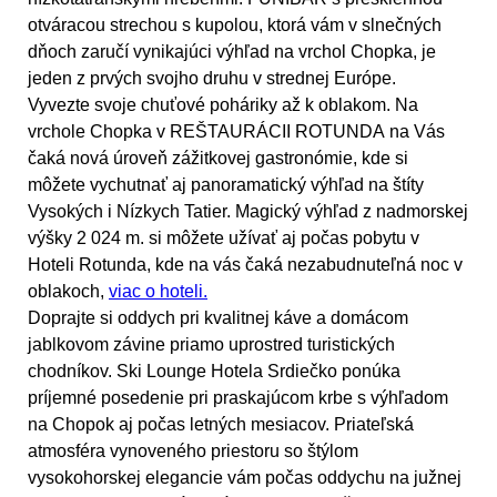
otváracou strechou s kupolou, ktorá vám v slnečných
dňoch zaručí vynikajúci výhľad na vrchol Chopka, je
jeden z prvých svojho druhu v strednej Európe.
Vyvezte svoje chuťové poháriky až k oblakom. Na
vrchole Chopka v
REŠTAURÁCII ROTUNDA
na Vás
čaká nová úroveň zážitkovej gastronómie, kde si
môžete vychutnať aj panoramatický výhľad na štíty
Vysokých i Nízkych Tatier. Magický výhľad z nadmorskej
výšky 2 024 m. si môžete užívať aj počas pobytu v
Hoteli Rotunda, kde na vás čaká nezabudnuteľná noc v
oblakoch,
viac o hoteli.
Doprajte si oddych pri kvalitnej káve a domácom
jablkovom závine priamo uprostred turistických
chodníkov. Ski Lounge Hotela Srdiečko ponúka
príjemné posedenie pri praskajúcom krbe s výhľadom
na Chopok aj počas letných mesiacov. Priateľská
atmosféra vynoveného priestoru so štýlom
vysokohorskej elegancie vám počas oddychu na južnej