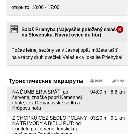
открыто:
10:00 - 17:00
Salaš Priehyba (Najvyššie položený salaš
na Slovensku. Návrat oviec do hôr)
Počas letnej sezóny sa v Jasnej opäť môžete tešiť
na vzácny druh ovečiek Valašiek v lokalite Priehyba!
Туристические маршруты
Время
длина
NA ĎUMBIER A SPÄŤ: po
04:00 h
8,8 km
červenej značke popri Kamennej
chate, cez Demänovské sedlo a
Krúpovu hoľu
Z CHOPKU CEZ SEDLO POĽANY
03:20 h
9,1 km
NA TRI VODY A BIELU PÚŤ: od
Funitelu po červenej turistickej