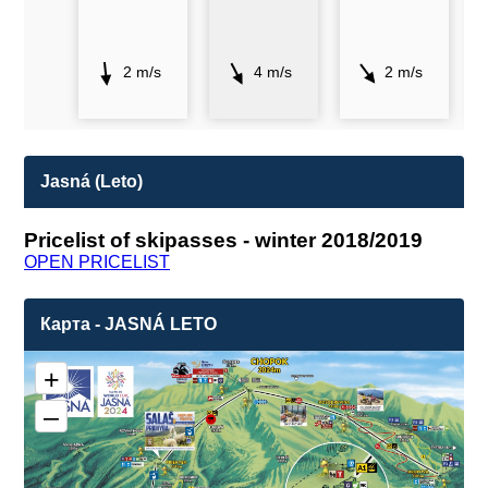
2 m/s
4 m/s
2 m/s
Jasná (Leto)
Pricelist of skipasses - winter 2018/2019
OPEN PRICELIST
Карта - JASNÁ LETO
+
–