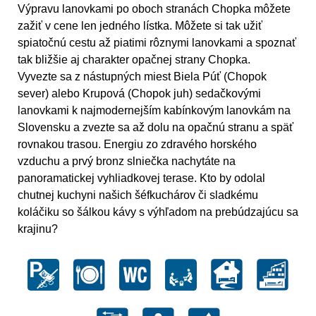
Výpravu lanovkami po oboch stranách Chopka môžete
zažiť v cene len jedného lístka. Môžete si tak užiť
spiatočnú cestu až piatimi rôznymi lanovkami a spoznať
tak bližšie aj charakter opačnej strany Chopka.
Vyvezte sa z nástupných miest Biela Púť (Chopok
sever) alebo Krupová (Chopok juh) sedačkovými
lanovkami k najmodernejším kabínkovým lanovkám na
Slovensku a zvezte sa až dolu na opačnú stranu a späť
rovnakou trasou. Energiu zo zdravého horského
vzduchu a prvý bronz slniečka nachytáte na
panoramatickej vyhliadkovej terase. Kto by odolal
chutnej kuchyni našich šéfkuchárov či sladkému
koláčiku so šálkou kávy s výhľadom na prebúdzajúcu sa
krajinu?