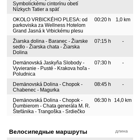
Symbolickému cintorínu obetí
Nízkych Tatier a späť
OKOLO VRBICKÉHO PLESA: od
00:20 h
1,0 km
parkoviska za Wellness Hotelom
Grand Jasná k Vrbickému plesu
Žiarska dolina - Baranec - Žiarske
07:15 h
-
sedlo - Žiarska chata - Žiarska
Dolina
Demänovská Jaskyňa Slobody -
07:30 h
-
Vyvieranie - Pusté - Krakova hoľa -
Poludnica
Demänovská Dolina - Chopok -
08:45 h
-
Chabenec - Magurka
Demänovská Dolina - Chopok -
06:30 h
14,0 km
Ďumbierom - Chata generála M. R.
Štefánika - Trangoška - Srdiečko
Велосипедные маршруты
длина