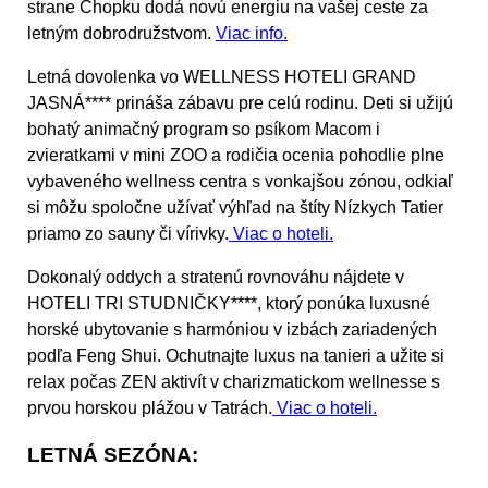
strane Chopku dodá novú energiu na vašej ceste za
letným dobrodružstvom.
Viac info.
Letná dovolenka vo
WELLNESS HOTELI GRAND
JASNÁ****
prináša zábavu pre celú rodinu. Deti si užijú
bohatý animačný program so psíkom Macom i
zvieratkami v mini ZOO a rodičia ocenia pohodlie plne
vybaveného wellness centra s vonkajšou zónou, odkiaľ
si môžu spoločne užívať výhľad na štíty Nízkych Tatier
priamo zo sauny či vírivky.
Viac o hoteli.
Dokonalý oddych a stratenú rovnováhu nájdete v
HOTELI TRI STUDNIČKY****,
ktorý ponúka luxusné
horské ubytovanie s harmóniou v izbách zariadených
podľa Feng Shui. Ochutnajte luxus na tanieri a užite si
relax počas ZEN aktivít v charizmatickom wellnesse s
prvou horskou plážou v Tatrách.
Viac o hoteli.
LETNÁ SEZÓNA: