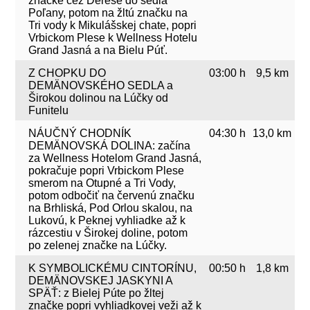
značke cez Dereše do sedla
Poľany, potom na žltú značku na
Tri vody k Mikulášskej chate, popri
Vrbickom Plese k Wellness Hotelu
Grand Jasná a na Bielu Púť.
Z CHOPKU DO
03:00 h
9,5 km
DEMÄNOVSKÉHO SEDLA a
Širokou dolinou na Lúčky od
Funitelu
NÁUČNÝ CHODNÍK
04:30 h
13,0 km
DEMÄNOVSKÁ DOLINA: začína
za Wellness Hotelom Grand Jasná,
pokračuje popri Vrbickom Plese
smerom na Otupné a Tri Vody,
potom odbočiť na červenú značku
na Brhliská, Pod Orlou skalou, na
Lukovú, k Peknej vyhliadke až k
rázcestiu v Širokej doline, potom
po zelenej značke na Lúčky.
K SYMBOLICKÉMU CINTORÍNU,
00:50 h
1,8 km
DEMÄNOVSKEJ JASKYNI A
SPÄŤ: z Bielej Púte po žltej
značke popri vyhliadkovej veži až k