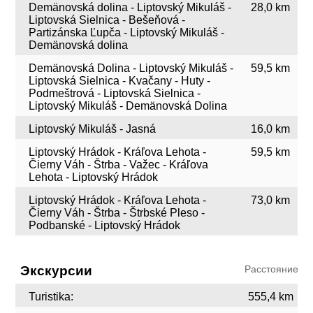
Demänovská dolina - Liptovský Mikuláš -
28,0 km
Liptovská Sielnica - Bešeňová -
Partizánska Ľupča - Liptovský Mikuláš -
Demänovská dolina
Demänovská Dolina - Liptovský Mikuláš -
59,5 km
Liptovská Sielnica - Kvačany - Huty -
Podmeštrová - Liptovská Sielnica -
Liptovský Mikuláš - Demänovská Dolina
Liptovský Mikuláš - Jasná
16,0 km
Liptovský Hrádok - Kráľova Lehota -
59,5 km
Čierny Váh - Štrba - Važec - Kráľova
Lehota - Liptovský Hrádok
Liptovský Hrádok - Kráľova Lehota -
73,0 km
Čierny Váh - Štrba - Štrbské Pleso -
Podbanské - Liptovský Hrádok
Экскурсии
Расстояние
Turistika:
555,4 km