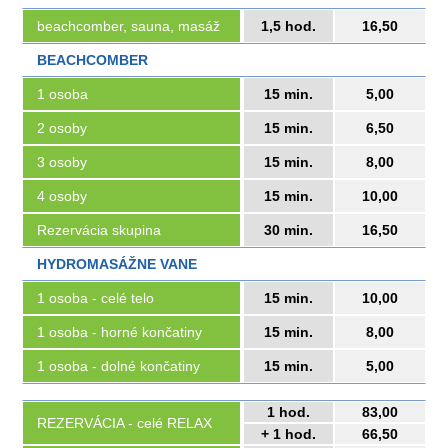
beachcomber, sauna, masáž
1,5 hod.
16,50
BEACHCOMBER
1 osoba
15 min.
5,00
2 osoby
15 min.
6,50
3 osoby
15 min.
8,00
4 osoby
15 min.
10,00
Rezervácia skupina
30 min.
16,50
HYDROMASÁŽNE VANE
1 osoba - celé telo
15 min.
10,00
1 osoba - horné končatiny
15 min.
8,00
1 osoba - dolné končatiny
15 min.
5,00
1 hod.
83,00
REZERVÁCIA - celé RELAX
+ 1 hod.
66,50