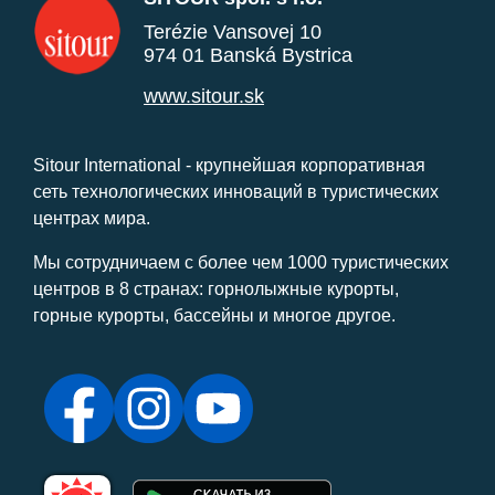
Terézie Vansovej 10
974 01 Banská Bystrica
www.sitour.sk
Sitour International - крупнейшая корпоративная
сеть технологических инноваций в туристических
центрах мира.
Мы сотрудничаем с более чем 1000 туристических
центров в 8 странах: горнолыжные курорты,
горные курорты, бассейны и многое другое.