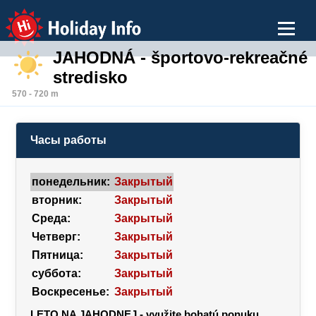
Holiday Info
JAHODNÁ - športovo-rekreačné
stredisko
570 - 720 m
Часы работы
понедельник:
Закрытый
вторник:
Закрытый
Среда:
Закрытый
Четверг:
Закрытый
Пятница:
Закрытый
суббота:
Закрытый
Воскресенье:
Закрытый
LETO NA JAHODNEJ - využite bohatú ponuku