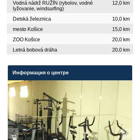
Vodná nádrž RUŽÍN (rybolov, vodné
12,0 km
lyžovanie, windsurfing)
Detská železnica
10,0 km
mesto Košice
15,0 km
ZOO Košice
20,0 km
Letná bobová dráha
20,0 km
Информация о центре