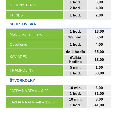
1 hod.
3,00
STOLNÝ TENIS
2 hod.
4,00
FITNES
1 hod.
2,00
ŠPORTOVISKÁ
1 hod.
13,00
Multifunkčné ihrisko
1/2 hod.
6,50
Osvetlenie
1 hod.
4,00
do 4 hodín
65,00
KAVIAREŇ
ďalšia
13,00
hodina
5 min.
1,00
TRAMPOLÍNY
1 hod.
53,00
ŠTVORKOLKY
10 min.
6,00
JAZDA NA ATV malá 90 cm
1 hod.
31,00
10 min.
8,00
JAZDA NA ATV veľká 120 cm
1 hod.
41,00