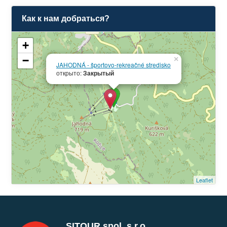
Как к нам добраться?
+
−
×
JAHODNÁ - športovo-rekreačné stredisko
открыто:
Закрытый
Leaflet
SITOUR spol. s r.o.