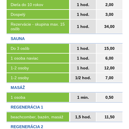
Dieťa do 10 rokov
1 hod.
2,00
Dospelý
1 hod.
3,00
Rezervácie - skupina max. 15
1 hod.
34,00
osôb
SAUNA
Do 3 osôb
1 hod.
15,00
1 osoba naviac
1 hod.
6,00
1-2 osoby
1 hod.
12,00
1-2 osoby
1/2 hod.
7,00
MASÁŽ
1 osoba
1 min.
0,50
REGENERÁCIA 1
beachcomber, bazén, masáž
1,5 hod.
11,50
REGENERÁCIA 2