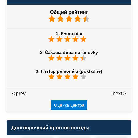
Общий рейтинг
1. Prostredie
2. Čakacia doba na lanovky
3. Prístup personálu (pokladne)
< prev
3 / 7
next >
Оценка центра
Долгосрочный прогноз погоды