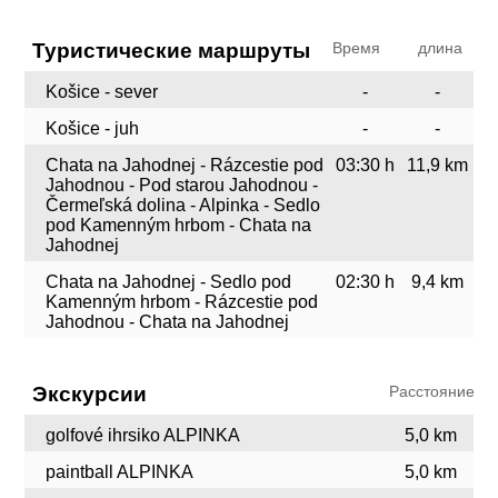
Туристические маршруты
Время
длина
Košice - sever
-
-
Košice - juh
-
-
Chata na Jahodnej - Rázcestie pod
03:30 h
11,9 km
Jahodnou - Pod starou Jahodnou -
Čermeľská dolina - Alpinka - Sedlo
pod Kamenným hrbom - Chata na
Jahodnej
Chata na Jahodnej - Sedlo pod
02:30 h
9,4 km
Kamenným hrbom - Rázcestie pod
Jahodnou - Chata na Jahodnej
Экскурсии
Расстояние
golfové ihrsiko ALPINKA
5,0 km
paintball ALPINKA
5,0 km