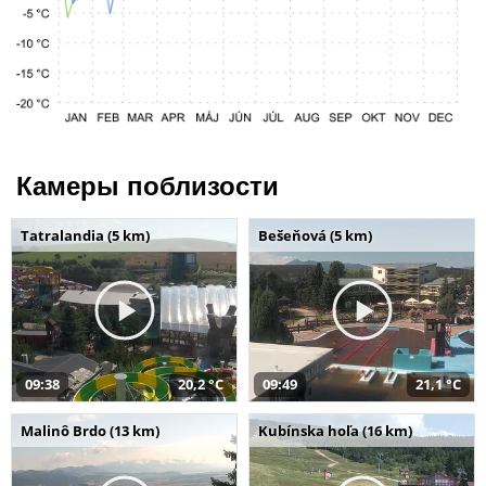
Камеры поблизости
Tatralandia (5 km)
Bešeňová (5 km)
09:38
20,2 °C
09:49
21,1 °C
Malinô Brdo (13 km)
Kubínska hoľa (16 km)