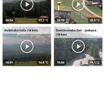
09:54
17,7 °C
10:10
20,5 °C
Kubínska hoľa (18 km)
Demänovská Dol. - Jaskyne
(18 km)
10:01
14,8 °C
10:04
19,1 °C