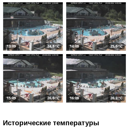
13:09
24,8 °C
14:08
25,6 °C
15:09
26,0 °C
16:08
26,2 °C
Исторические температуры