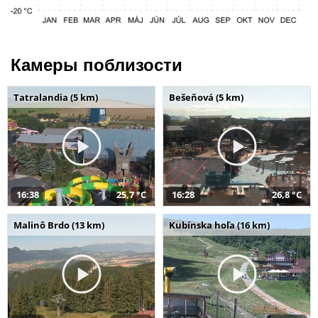
Камеры поблизости
Tatralandia (5 km)
Bešeňová (5 km)
16:38
25,7 °C
16:28
26,8 °C
Malinô Brdo (13 km)
Kubínska hoľa (16 km)