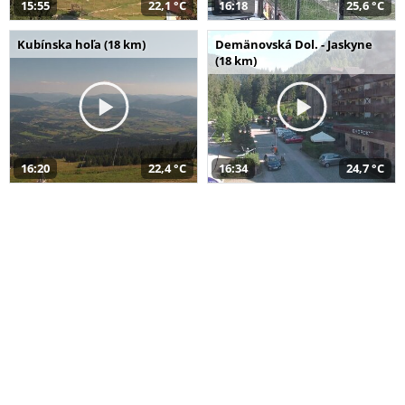
15:55
22,1 °C
16:18
25,6 °C
Kubínska hoľa (18 km)
Demänovská Dol. - Jaskyne
(18 km)
16:20
22,4 °C
16:34
24,7 °C