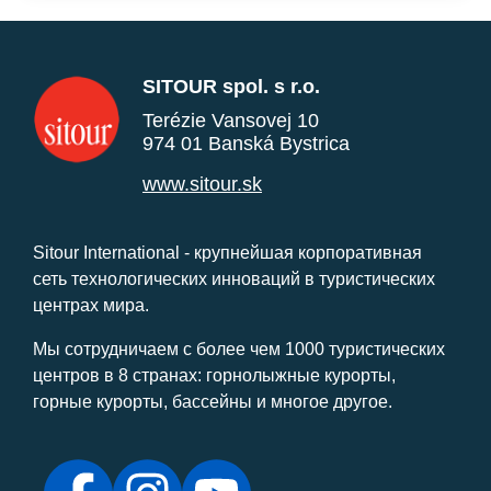
SITOUR spol. s r.o.
Terézie Vansovej 10
974 01 Banská Bystrica
www.sitour.sk
Sitour International - крупнейшая корпоративная
сеть технологических инноваций в туристических
центрах мира.
Мы сотрудничаем с более чем 1000 туристических
центров в 8 странах: горнолыжные курорты,
горные курорты, бассейны и многое другое.