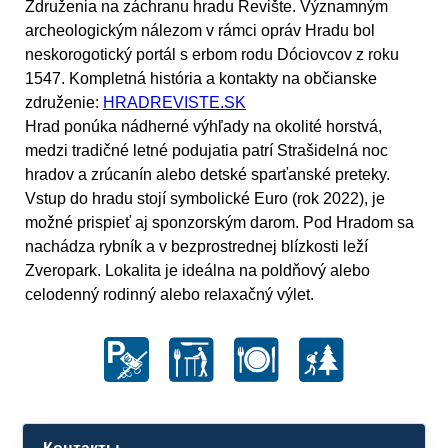
Združenia na záchranu hradu Revište. Významným
archeologickým nálezom v rámci opráv Hradu bol
neskorogotický portál s erbom rodu Dóciovcov z roku
1547. Kompletná história a kontakty na občianske
združenie:
HRADREVISTE.SK
Hrad ponúka nádherné výhľady na okolité horstvá,
medzi tradičné letné podujatia patrí Strašidelná noc
hradov a zrúcanín alebo detské sparťanské preteky.
Vstup do hradu stojí symbolické Euro (rok 2022), je
možné prispieť aj sponzorským darom. Pod Hradom sa
nachádza rybník a v bezprostrednej blízkosti leží
Zveropark. Lokalita je ideálna na poldňový alebo
celodenný rodinný alebo relaxačný výlet.