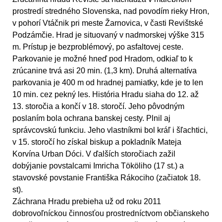
prostredí stredného Slovenska, nad povodím rieky Hron,
v pohorí Vtáčnik pri meste Žarnovica, v časti Revištské
Podzámčie. Hrad je situovaný v nadmorskej výške 315
m. Prístup je bezproblémový, po asfaltovej ceste.
Parkovanie je možné hneď pod Hradom, odkiaľ to k
zrúcanine trvá asi 20 min. (1,3 km). Druhá alternatíva
parkovania je 400 m od hradnej pamiatky, kde je to len
10 min. cez pekný les. História Hradu siaha do 12. až
13. storočia a končí v 18. storočí. Jeho pôvodným
poslaním bola ochrana banskej cesty. Plnil aj
správcovskú funkciu. Jeho vlastníkmi bol kráľ i šľachtici,
v 15. storočí ho získal biskup a pokladník Mateja
Korvína Urban Dóci. V ďalších storočiach zažil
dobýjanie povstalcami Imricha Tököliho (17 st.) a
stavovské povstanie Františka Rákociho (začiatok 18.
st).
Záchrana Hradu prebieha už od roku 2011
dobrovoľníckou činnosťou prostredníctvom občianskeho