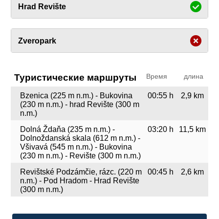
Hrad Revište
Zveropark
Туристические маршруты
Время
длина
Bzenica (225 m n.m.) - Bukovina
00:55 h
2,9 km
(230 m n.m.) - hrad Revište (300 m
n.m.)
Dolná Ždaňa (235 m n.m.) -
03:20 h
11,5 km
Dolnoždanská skala (612 m n.m.) -
Všivavá (545 m n.m.) - Bukovina
(230 m n.m.) - Revište (300 m n.m.)
Revištské Podzámčie, rázc. (220 m
00:45 h
2,6 km
n.m.) - Pod Hradom - Hrad Revište
(300 m n.m.)