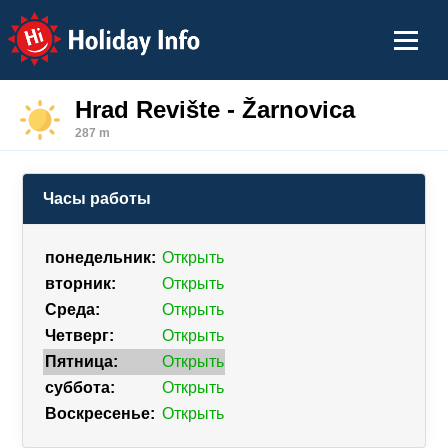
Holiday Info
Hrad Revište - Žarnovica
287 m
Часы работы
понедельник:
Открыть
вторник:
Открыть
Среда:
Открыть
Четверг:
Открыть
Пятница:
Открыть
суббота:
Открыть
Воскресенье:
Открыть