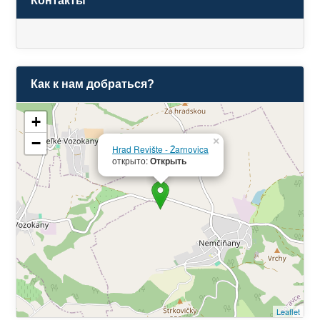
Контакты
Как к нам добраться?
+
−
×
Hrad Revište - Žarnovica
открыто:
Открыть
Leaflet