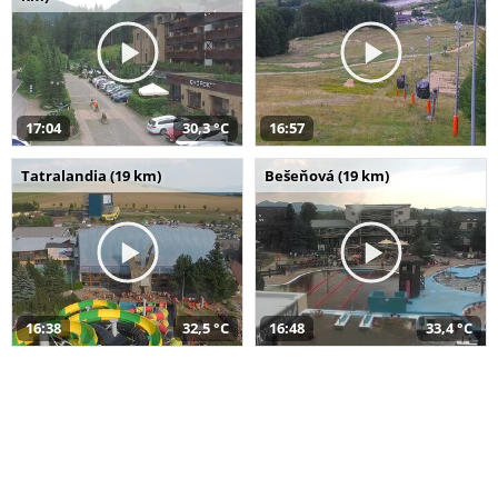
17:04
30,3 °C
16:57
Tatralandia (19 km)
Bešeňová (19 km)
16:38
32,5 °C
16:48
33,4 °C