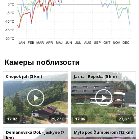
Камеры поблизости
Chopok juh (3 km)
Jasná - Repiská (5 km)
17:02
29,2 °C
17:06
27,8 °C
Demänovská Dol. - Jaskyne (7
Mýto pod Ďumbierom (12 km)
km)