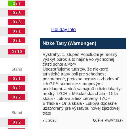
3 / 7
0 / 3
0 / 3
Holiday Info
0 / 1
0 / 1
Nízke Tatry (Warnungen)
0 / 10
Výstrahy: 1. stupeň Popoludní je možný
výskyt búrok a to najmä vo východnej
časti pohoria!<br>
Upozorňujeme turistov, že niektoré
Stand
turistické trasy boli pre schodnosť
0 / 1
pozmenené, preto sa nemusia zhodovať
ich GPS súradnice s mapovými
0 / 2
podkladmi. Jedná sa najmä o tieto lokality:
modrý TZCH z Mikulášska chata - Orlia
0 / 2
skala - Luková a tiež červený TZCH
Brhliská - Orlia skala - Luková dočasne
uzatvorený pre výstavbu novej zjazdovej
Stand
trate
7.8.2026
Quelle:
www.hzs.sk
0 / 2