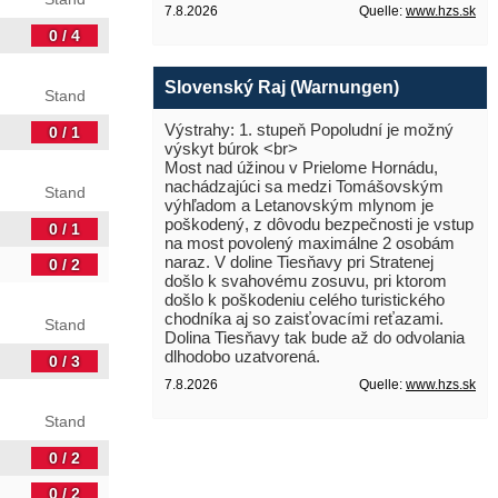
7.8.2026
Quelle:
www.hzs.sk
0 / 4
Slovenský Raj (Warnungen)
Stand
Výstrahy: 1. stupeň Popoludní je možný
0 / 1
výskyt búrok <br>
Most nad úžinou v Prielome Hornádu,
nachádzajúci sa medzi Tomášovským
Stand
výhľadom a Letanovským mlynom je
poškodený, z dôvodu bezpečnosti je vstup
0 / 1
na most povolený maximálne 2 osobám
naraz. V doline Tiesňavy pri Stratenej
0 / 2
došlo k svahovému zosuvu, pri ktorom
došlo k poškodeniu celého turistického
chodníka aj so zaisťovacími reťazami.
Stand
Dolina Tiesňavy tak bude až do odvolania
dlhodobo uzatvorená.
0 / 3
7.8.2026
Quelle:
www.hzs.sk
Stand
0 / 2
0 / 2