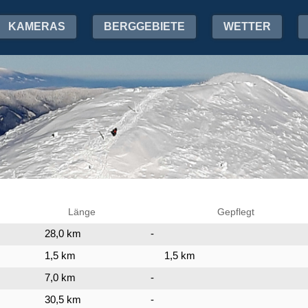
KAMERAS
BERGGEBIETE
WETTER
Länge
Gepflegt
28,0 km
-
1,5 km
1,5 km
7,0 km
-
30,5 km
-