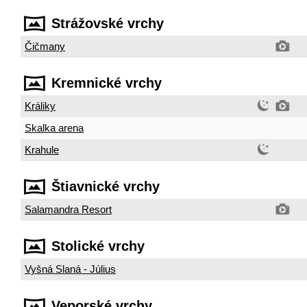
Strážovské vrchy
Čičmany
Kremnické vrchy
Králiky
Skalka arena
Krahule
Štiavnické vrchy
Salamandra Resort
Stolické vrchy
Vyšná Slaná - Július
Veporské vrchy