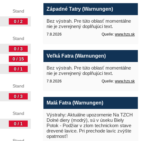
Západné Tatry (Warnungen)
Stand
Bez výstrah. Pre túto oblasť momentálne
0 / 2
nie je zverejnený doplňujúci text.
7.8.2026
Quelle:
www.hzs.sk
Stand
0 / 3
Veľká Fatra (Warnungen)
0 / 15
Bez výstrah. Pre túto oblasť momentálne
0 / 1
nie je zverejnený doplňujúci text.
7.8.2026
Quelle:
www.hzs.sk
Stand
0 / 3
Malá Fatra (Warnungen)
Stand
Výstrahy: Aktuálne upozornenie Na TZCH
Dolné diery (modrý), sú v úseku Biely
0 / 1
Potok - Podžiar v zlom technickom stave
drevené lavice. Pri prechode lavíc zvýšte
opatrnosť!
Stand