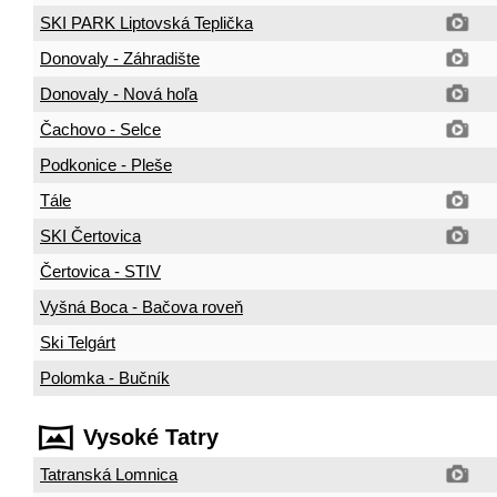
SKI PARK Liptovská Teplička
Donovaly - Záhradište
Donovaly - Nová hoľa
Čachovo - Selce
Podkonice - Pleše
Tále
SKI Čertovica
Čertovica - STIV
Vyšná Boca - Bačova roveň
Ski Telgárt
Polomka - Bučník
Vysoké Tatry
Tatranská Lomnica