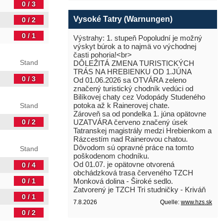
0 / 3
Vysoké Tatry (Warnungen)
0 / 2
0 / 1
Výstrahy: 1. stupeň Popoludní je možný
výskyt búrok a to najmä vo východnej
časti pohoria!<br>
Stand
DÔLEŽITÁ ZMENA TURISTICKÝCH
TRÁS NA HREBIENKU OD 1.JÚNA
0 / 3
Od 01.06.2026 sa OTVÁRA zeleno
značený turistický chodník vedúci od
Bilíkovej chaty cez Vodopády Studeného
potoka až k Rainerovej chate.
Stand
Zároveň sa od pondelka 1. júna opätovne
0 / 2
UZATVÁRA červeno značený úsek
Tatranskej magistrály medzi Hrebienkom a
Rázcestím nad Rainerovou chatou.
Dôvodom sú opravné práce na tomto
Stand
poškodenom chodníku.
Od 01.07. je opätovne otvorená
0 / 4
obchádzková trasa červeného TZCH
0 / 1
Monková dolina - Široké sedlo.
Zatvorený je TZCH Tri studničky - Kriváň
0 / 1
7.8.2026
Quelle:
www.hzs.sk
0 / 2