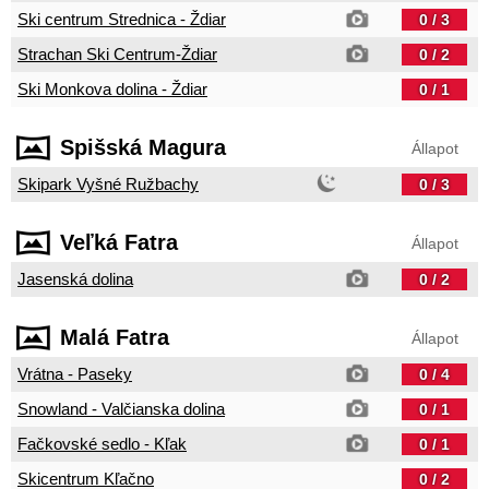
Ski centrum Strednica - Ždiar
0 / 3
Strachan Ski Centrum-Ždiar
0 / 2
Ski Monkova dolina - Ždiar
0 / 1
Spišská Magura
Állapot
Skipark Vyšné Ružbachy
0 / 3
Veľká Fatra
Állapot
Jasenská dolina
0 / 2
Malá Fatra
Állapot
Vrátna - Paseky
0 / 4
Snowland - Valčianska dolina
0 / 1
Fačkovské sedlo - Kľak
0 / 1
Skicentrum Kľačno
0 / 2