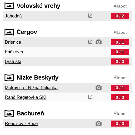
Volovské vrchy
Állapot
Jahodná
0 / 2
Čergov
Állapot
Drienica
0 / 1
Fričkovce
0 / 1
Lysá ski
0 / 3
Nízke Beskydy
Állapot
Makovica - Nižná Polianka
0 / 1
Ranč Regetovka SKI
0 / 3
Bachureň
Állapot
Renčišov - Búče
0 / 3