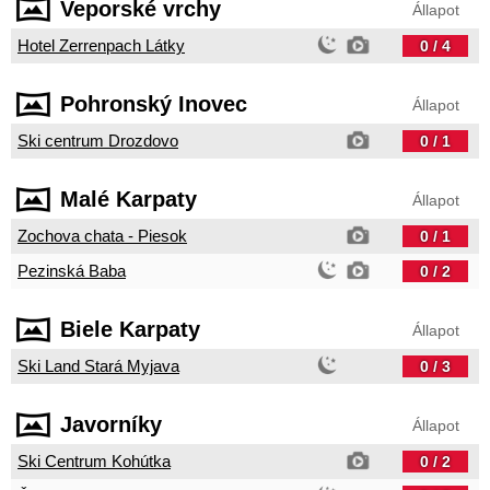
Veporské vrchy
Állapot
Hotel Zerrenpach Látky
0 / 4
Pohronský Inovec
Állapot
Ski centrum Drozdovo
0 / 1
Malé Karpaty
Állapot
Zochova chata - Piesok
0 / 1
Pezinská Baba
0 / 2
Biele Karpaty
Állapot
Ski Land Stará Myjava
0 / 3
Javorníky
Állapot
Ski Centrum Kohútka
0 / 2