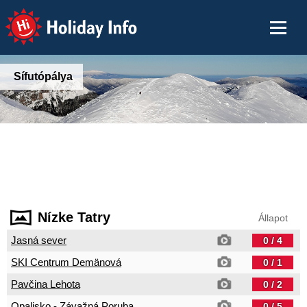
Holiday Info
Sífutópálya
Nízke Tatry
Állapot
Jasná sever
0 / 4
SKI Centrum Demänová
0 / 1
Pavčina Lehota
0 / 2
Opalisko - Závažná Poruba
0 / 5