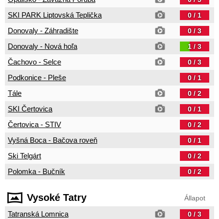
SKI PARK Liptovská Teplička
0 / 1
Donovaly - Záhradište
0 / 3
Donovaly - Nová hoľa
1 / 3
Čachovo - Selce
0 / 3
Podkonice - Pleše
0 / 1
Tále
0 / 2
SKI Čertovica
0 / 1
Čertovica - STIV
0 / 2
Vyšná Boca - Bačova roveň
0 / 1
Ski Telgárt
0 / 2
Polomka - Bučník
0 / 2
Vysoké Tatry
Állapot
Tatranská Lomnica
0 / 3