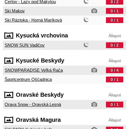
Čertov - Lazy pod Makytou
0 / 2
Ski Makov
0 / 1
Ski Ráztoka - Horná Maríková
0 / 1
Kysucká vrchovina
Állapot
SNOW SUN Vadičov
0 / 2
Kysucké Beskydy
Állapot
SNOWPARADISE Veľká Rača
0 / 4
Športcentrum Oščadnica
0 / 1
Oravské Beskydy
Állapot
Orava Snow - Oravská Lesná
0 / 1
Oravská Magura
Állapot