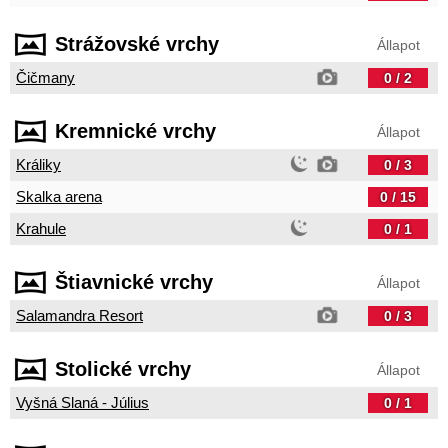
Strážovské vrchy
Állapot
Čičmany
0 / 2
Kremnické vrchy
Állapot
Králiky
0 / 3
Skalka arena
0 / 15
Krahule
0 / 1
Štiavnické vrchy
Állapot
Salamandra Resort
0 / 3
Stolické vrchy
Állapot
Vyšná Slaná - Július
0 / 1