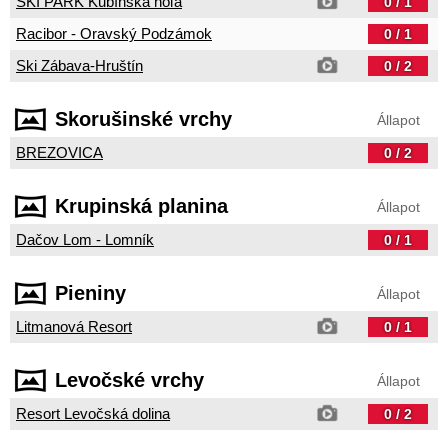
SKI PARK Kubínska hoľa
0 / 1
Racibor - Oravský Podzámok
0 / 1
Ski Zábava-Hruštín
0 / 2
Skorušinské vrchy
Állapot
BREZOVICA
0 / 2
Krupinská planina
Állapot
Dačov Lom - Lomník
0 / 1
Pieniny
Állapot
Litmanová Resort
0 / 1
Levočské vrchy
Állapot
Resort Levočská dolina
0 / 2