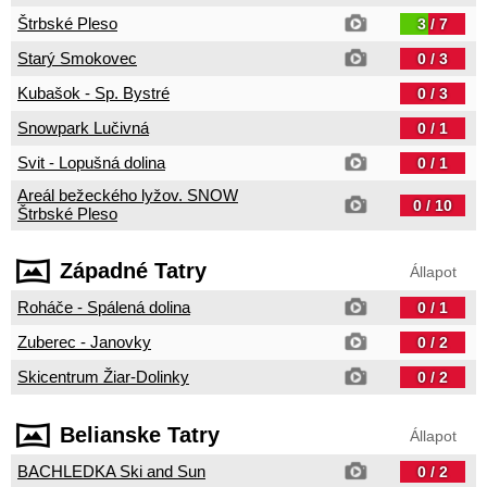
Štrbské Pleso
3 / 7
Starý Smokovec
0 / 3
Kubašok - Sp. Bystré
0 / 3
Snowpark Lučivná
0 / 1
Svit - Lopušná dolina
0 / 1
Areál bežeckého lyžov. SNOW
0 / 10
Štrbské Pleso
Západné Tatry
Állapot
Roháče - Spálená dolina
0 / 1
Zuberec - Janovky
0 / 2
Skicentrum Žiar-Dolinky
0 / 2
Belianske Tatry
Állapot
BACHLEDKA Ski and Sun
0 / 2