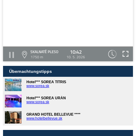
10:42
SKALNATÉ PLESO
1750 m
10. 5. 2026
Übernachtungstipps
Hotel*** SOREA TITRIS
www.sorea.sk
Hotel*** SOREA URÁN
www.sorea.sk
GRAND HOTEL BELLEVUE ****
www.hotelbellevue.sk