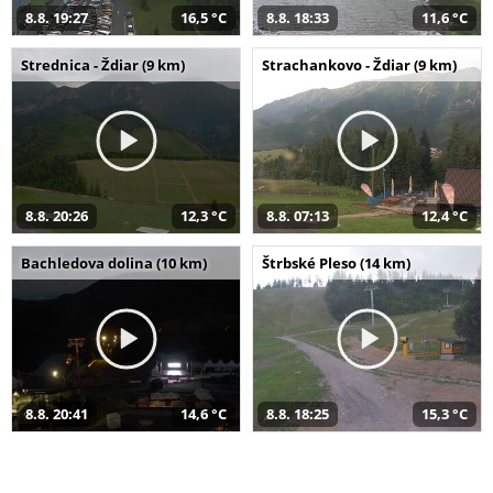
8.8. 19:27
16,5 °C
8.8. 18:33
11,6 °C
Strednica - Ždiar (9 km)
Strachankovo - Ždiar (9 km)
8.8. 20:26
12,3 °C
8.8. 07:13
12,4 °C
Bachledova dolina (10 km)
Štrbské Pleso (14 km)
8.8. 20:41
14,6 °C
8.8. 18:25
15,3 °C