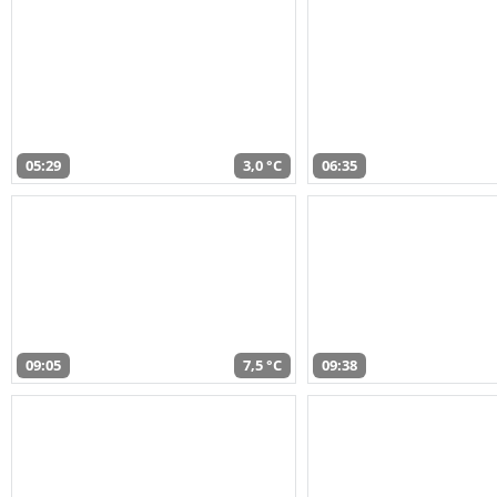
05:29
3,0 °C
06:35
09:05
7,5 °C
09:38