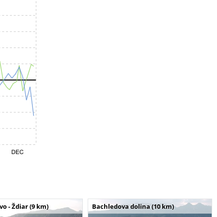
o - Ždiar (9 km)
Bachledova dolina (10 km)