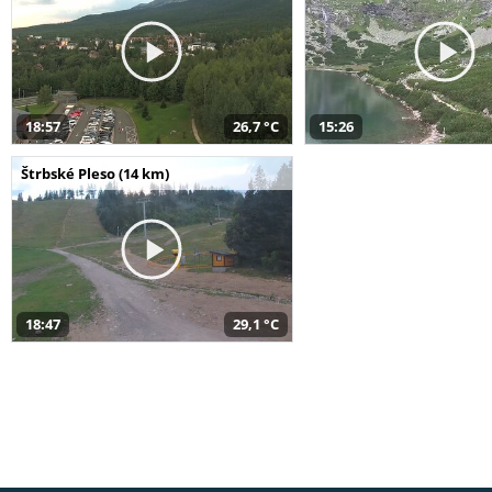
18:57
26,7 °C
15:26
Štrbské Pleso (14 km)
18:47
29,1 °C