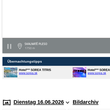
SKALNATÉ PLESO
1750 m
Übernachtungstipps
Hotel*** SOREA TITRIS
Hotel*** SORE
www.sorea.sk
www.sorea.sk
Dienstag 16.06.2026
Bildarchiv