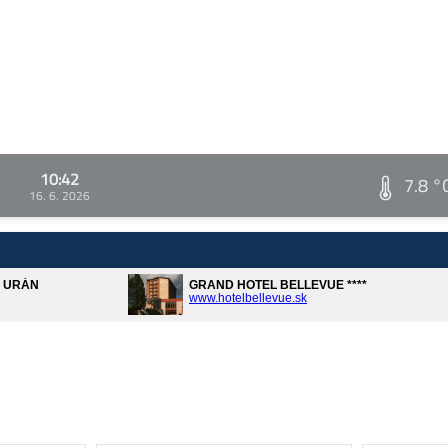
10:42
7.8 °
16. 6. 2026
A URÁN
GRAND HOTEL BELLEVUE ****
www.hotelbellevue.sk