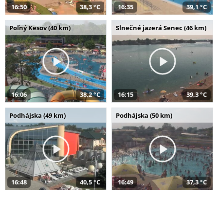
16:50
38,3 °C
16:35
39,1 °C
Poľný Kesov (40 km)
Slnečné jazerá Senec (46 km)
16:06
38,2 °C
16:15
39,3 °C
Podhájska (49 km)
Podhájska (50 km)
16:48
40,5 °C
16:49
37,3 °C