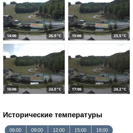
14:06
26,9 °C
15:06
23,5 °C
16:06
24,0 °C
17:06
24,2 °C
Исторические температуры
06:00
09:00
12:00
15:00
18:00