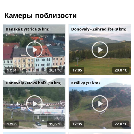
Камеры поблизости
Banská Bystrica (6 km)
Donovaly - Záhradište (9 km)
17:34
26,1 °C
17:05
20,0 °C
Donovaly - Nová hoľa (10 km)
Králiky (13 km)
17:06
19,6 °C
17:35
22,0 °C