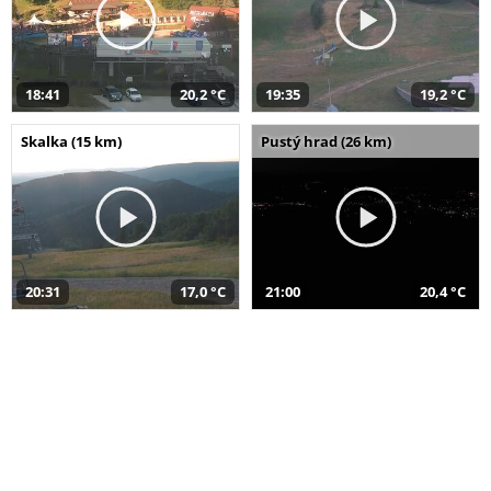
18:41
20,2 °C
19:35
19,2 °C
Skalka (15 km)
Pustý hrad (26 km)
20:31
17,0 °C
21:00
20,4 °C