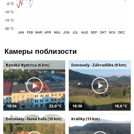
Камеры поблизости
Banská Bystrica (6 km)
Donovaly - Záhradište (9 km)
19:34
23,0 °C
18:38
18,6 °C
Donovaly - Nová hoľa (10 km)
Králiky (13 km)