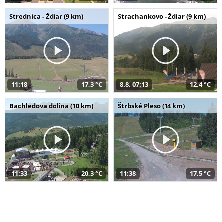
Strednica - Ždiar (9 km)
Strachankovo - Ždiar (9 km)
11:18
17,3 °C
8.8. 07:13
12,4 °C
Bachledova dolina (10 km)
Štrbské Pleso (14 km)
11:33
20,3 °C
11:38
17,5 °C