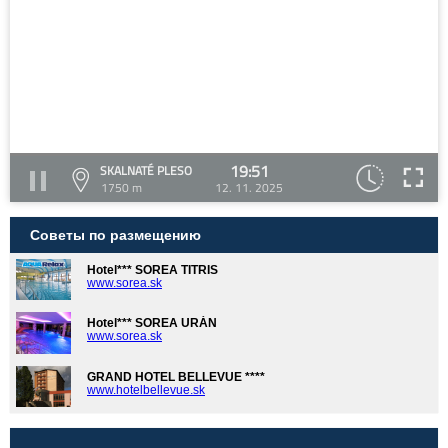
19:51
SKALNATÉ PLESO
1750 m
12. 11. 2025
Советы по размещению
Hotel*** SOREA TITRIS
www.sorea.sk
Hotel*** SOREA URÁN
www.sorea.sk
GRAND HOTEL BELLEVUE ****
www.hotelbellevue.sk