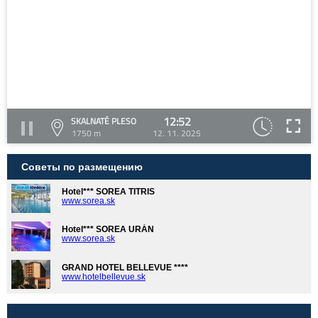
12:52
SKALNATÉ PLESO
1750 m
12. 11. 2025
Советы по размещению
Hotel*** SOREA TITRIS
www.sorea.sk
Hotel*** SOREA URÁN
www.sorea.sk
GRAND HOTEL BELLEVUE ****
www.hotelbellevue.sk