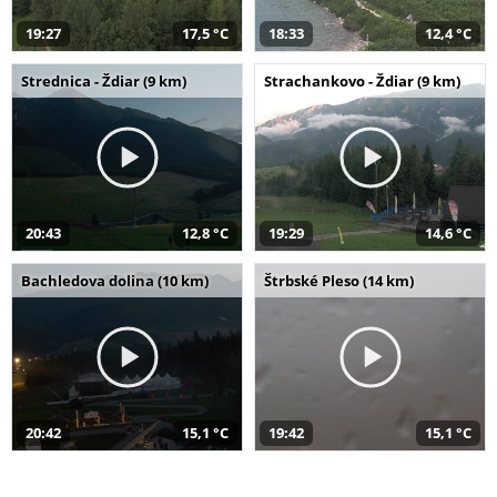
19:27
17,5 °C
18:33
12,4 °C
Strednica - Ždiar (9 km)
Strachankovo - Ždiar (9 km)
20:43
12,8 °C
19:29
14,6 °C
Bachledova dolina (10 km)
Štrbské Pleso (14 km)
20:42
15,1 °C
19:42
15,1 °C