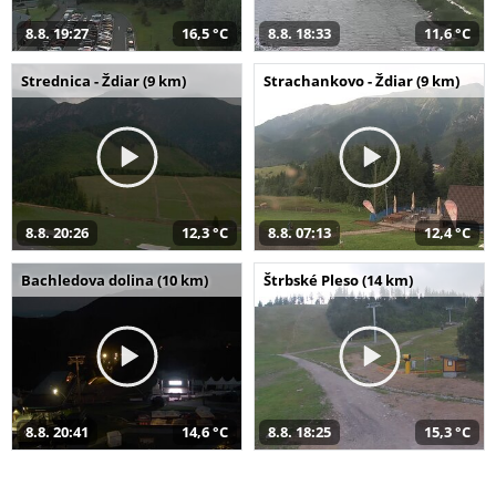
8.8. 19:27
16,5 °C
8.8. 18:33
11,6 °C
Strednica - Ždiar (9 km)
Strachankovo - Ždiar (9 km)
8.8. 20:26
12,3 °C
8.8. 07:13
12,4 °C
Bachledova dolina (10 km)
Štrbské Pleso (14 km)
8.8. 20:41
14,6 °C
8.8. 18:25
15,3 °C