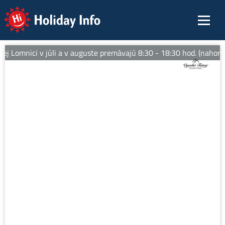
Holiday Info
j Lomnici v júli a v auguste premávajú 8:30 - 18:30 hod. (nahor).