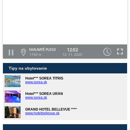
12:52
SKALNATÉ PLESO
1750 m
12. 11. 2025
Tipy na ubytovanie
Hotel*** SOREA TITRIS
www.sorea.sk
Hotel*** SOREA URÁN
www.sorea.sk
GRAND HOTEL BELLEVUE ****
www.hotelbellevue.sk