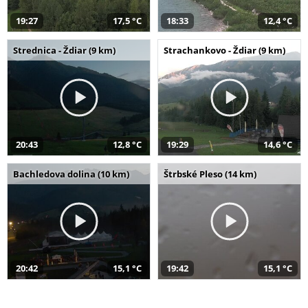
19:27
17,5 °C
18:33
12,4 °C
Strednica - Ždiar (9 km)
Strachankovo - Ždiar (9 km)
20:43
12,8 °C
19:29
14,6 °C
Bachledova dolina (10 km)
Štrbské Pleso (14 km)
20:42
15,1 °C
19:42
15,1 °C