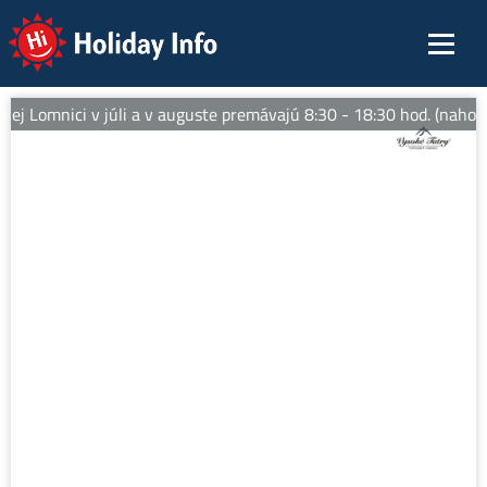
Holiday Info
ej Lomnici v júli a v auguste premávajú 8:30 - 18:30 hod. (nahor)