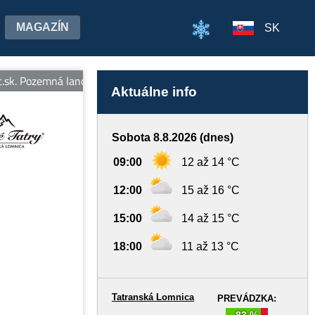
MAGAZÍN
SK
.sk. Pozemná lanovka na Hrebienok v prevádzke denne od 7:00 do 19
Aktuálne info
Sobota 8.8.2026 (dnes)
09:00
12 až 14 °C
12:00
15 až 16 °C
15:00
14 až 15 °C
18:00
11 až 13 °C
Tatranská Lomnica
PREVÁDZKA:
83 %