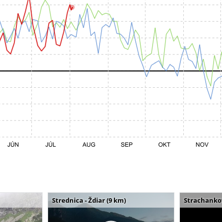
Strednica - Ždiar (9 km)
Strachankov