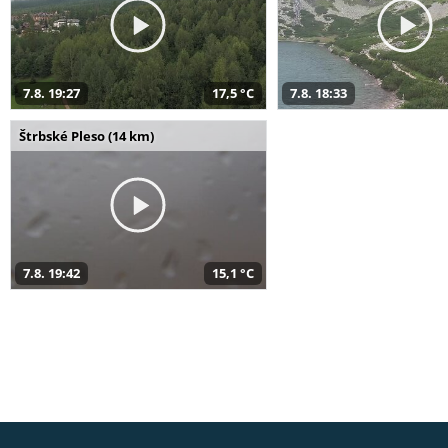
7.8. 19:27
17,5 °C
7.8. 18:33
Štrbské Pleso (14 km)
7.8. 19:42
15,1 °C