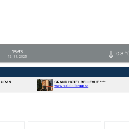
15:33
0.8 °
12. 11. 2025
A URÁN
GRAND HOTEL BELLEVUE ****
www.hotelbellevue.sk