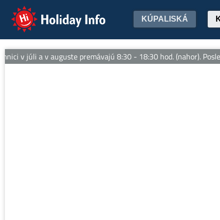
Holiday Info
KÚPALISKÁ
ci v júli a v auguste premávajú 8:30 - 18:30 hod. (nahor). Posled