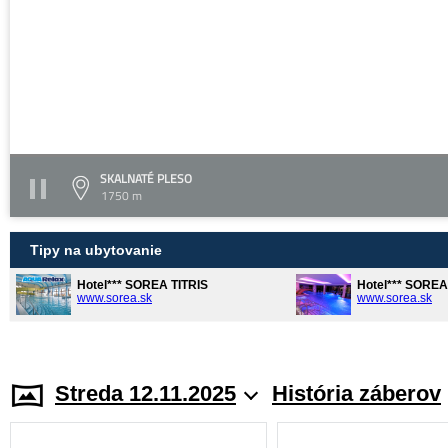
SKALNATÉ PLESO
1750 m
Tipy na ubytovanie
Hotel*** SOREA TITRIS
Hotel*** SORE
www.sorea.sk
www.sorea.sk
Streda 12.11.2025
História záberov