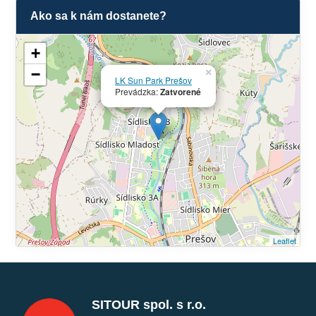
Ako sa k nám dostanete?
+
−
×
LK Sun Park Prešov
Prevádzka:
Zatvorené
Leaflet
SITOUR spol. s r.o.