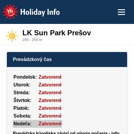
Holiday Info
LK Sun Park Prešov
200 - 250 m
Prevádzkový čas
Pondelok:
Zatvorené
Utorok:
Zatvorené
Streda:
Zatvorené
Štvrtok:
Zatvorené
Piatok:
Zatvorené
Sobota:
Zatvorené
Nedeľa:
Zatvorené
Prevádzka kúpaliska závisí od vývoja počasia - info