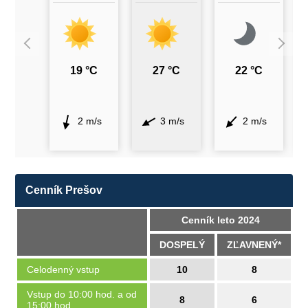
19 °C
27 °C
22 °C
2 m/s
3 m/s
2 m/s
Cenník Prešov
Cenník leto 2024
DOSPELÝ
ZĽAVNENÝ*
Celodenný vstup
10
8
Vstup do 10:00 hod. a od
8
6
15:00 hod.