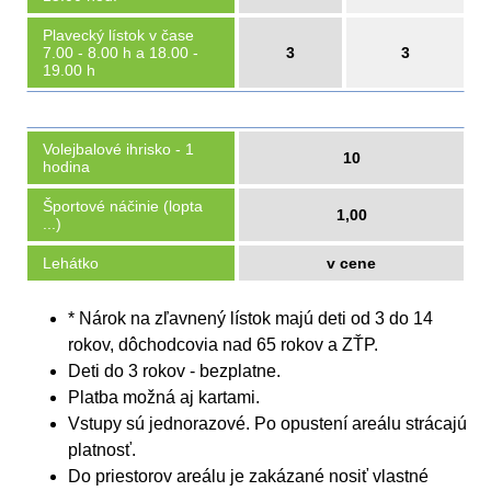
Plavecký lístok v čase
7.00 - 8.00 h a 18.00 -
3
3
19.00 h
Volejbalové ihrisko - 1
10
hodina
Športové náčinie (lopta
1,00
...)
Lehátko
v cene
* Nárok na zľavnený lístok majú deti od 3 do 14
rokov, dôchodcovia nad 65 rokov a ZŤP.
Deti do 3 rokov - bezplatne.
Platba možná aj kartami.
Vstupy sú jednorazové. Po opustení areálu strácajú
platnosť.
Do priestorov areálu je zakázané nosiť vlastné