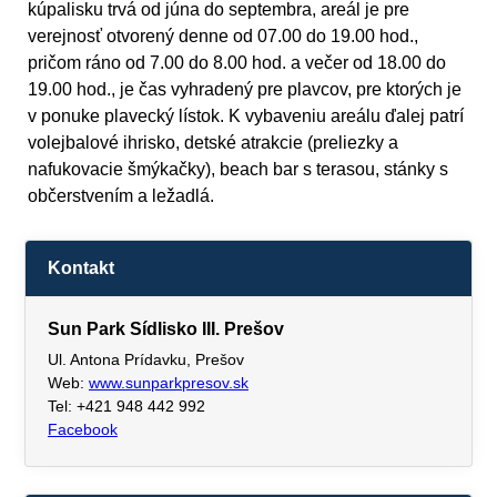
kúpalisku trvá od júna do septembra, areál je pre
verejnosť otvorený denne od 07.00 do 19.00 hod.,
pričom ráno od 7.00 do 8.00 hod. a večer od 18.00 do
19.00 hod., je čas vyhradený pre plavcov, pre ktorých je
v ponuke plavecký lístok. K vybaveniu areálu ďalej patrí
volejbalové ihrisko, detské atrakcie (preliezky a
nafukovacie šmýkačky), beach bar s terasou, stánky s
občerstvením a ležadlá.
Kontakt
Sun Park Sídlisko III. Prešov
Ul. Antona Prídavku, Prešov
Web:
www.sunparkpresov.sk
Tel: +421 948 442 992
Facebook