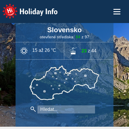
Holiday Info
Slovensko
otevřené střediska:
84
z 97
15 až 26 °C
23
z 44