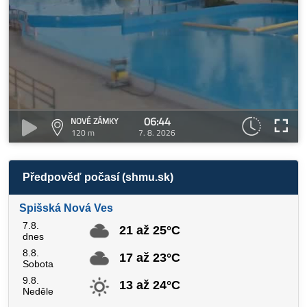
06:44
NOVÉ ZÁMKY
120 m
7. 8. 2026
Předpověď počasí (shmu.sk)
Spišská Nová Ves
7.8.
21 až 25°C
dnes
8.8.
17 až 23°C
Sobota
9.8.
13 až 24°C
Neděle