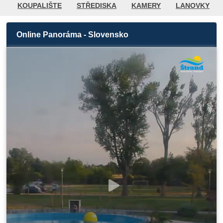
KOUPALIŠTE
STŘEDISKA
KAMERY
LANOVKY
CYKLISTIKA / PĚŠÍ TURISTIKA
GOLF
POČASÍ
Online Panoráma - Slovensko