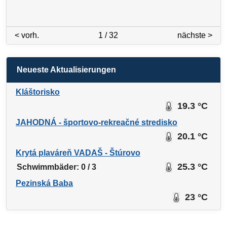
< vorh.
1 / 32
nächste >
Neueste Aktualisierungen
Kláštorisko
19.3 °C
JAHODNÁ - športovo-rekreačné stredisko
20.1 °C
Krytá plaváreň VADAŠ - Štúrovo
25.3 °C
Schwimmbäder: 0 / 3
Pezinská Baba
23 °C