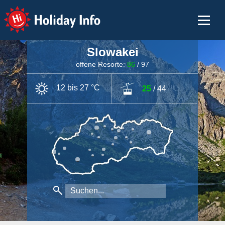
Holiday Info
Slowakei
offene Resorte:
86
/ 97
12 bis 27 °C
25
/ 44