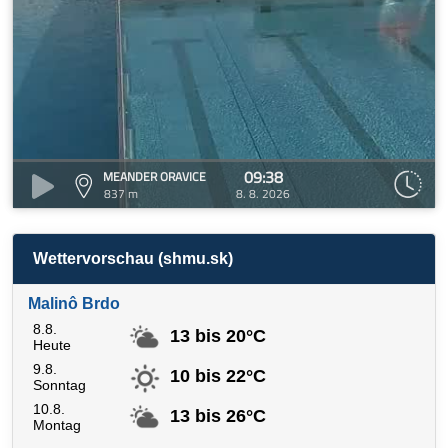
09:38
MEANDER ORAVICE
837 m
8. 8. 2026
Wettervorschau (shmu.sk)
Malinô Brdo
8.8.
13 bis 20°C
Heute
9.8.
10 bis 22°C
Sonntag
10.8.
13 bis 26°C
Montag