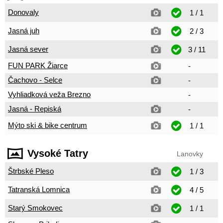
Donovaly
1 / 1
Jasná juh
2 / 3
Jasná sever
3 / 11
FUN PARK Žiarce
-
Čachovo - Selce
-
Vyhliadková veža Brezno
-
Jasná - Repiská
-
Mýto ski & bike centrum
1 / 1
Vysoké Tatry
Lanovky
Štrbské Pleso
1 / 3
Tatranská Lomnica
4 / 5
Starý Smokovec
1 / 1