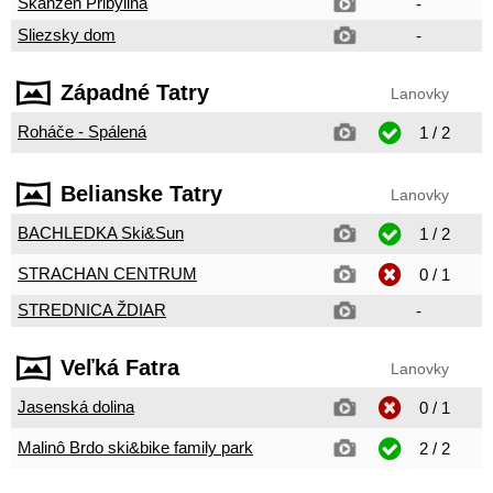
Skanzen Pribylina
-
Sliezsky dom
-
Západné Tatry
Lanovky
Roháče - Spálená
1 / 2
Belianske Tatry
Lanovky
BACHLEDKA Ski&Sun
1 / 2
STRACHAN CENTRUM
0 / 1
STREDNICA ŽDIAR
-
Veľká Fatra
Lanovky
Jasenská dolina
0 / 1
Malinô Brdo ski&bike family park
2 / 2