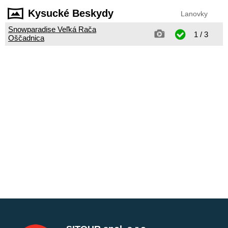
Kysucké Beskydy
Lanovky
Snowparadise Veľká Rača
1 / 3
Oščadnica