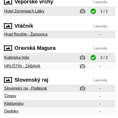
Veporské vrchy
Lanovky
Hotel Zerrenpach Látky
1 / 1
Vtáčnik
Lanovky
Hrad Revište - Žarnovica
-
Oravská Magura
Lanovky
Kubínska hoľa
2 / 2
HRUŠTÍN - ZÁBAVA
-
Slovenský raj
Lanovky
Slovenský raj - Podlesok
-
Čingov
-
Kláštorisko
-
Dedinky
-