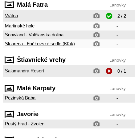
Malá Fatra
Lanovky
Vrátna
2 / 2
Martinské hole
-
Snowland - Valčianska dolina
-
Skiarena - Fačkovské sedlo (Kľak)
-
Štiavnické vrchy
Lanovky
Salamandra Resort
0 / 1
Malé Karpaty
Lanovky
Pezinská Baba
-
Javorie
Lanovky
Pustý hrad - Zvolen
-