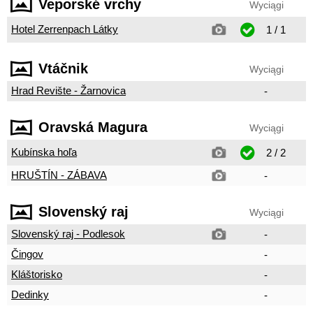
Veporské vrchy
Wyciągi
Hotel Zerrenpach Látky
1 / 1
Vtáčnik
Wyciągi
Hrad Revište - Žarnovica
-
Oravská Magura
Wyciągi
Kubínska hoľa
2 / 2
HRUŠTÍN - ZÁBAVA
-
Slovenský raj
Wyciągi
Slovenský raj - Podlesok
-
Čingov
-
Kláštorisko
-
Dedinky
-