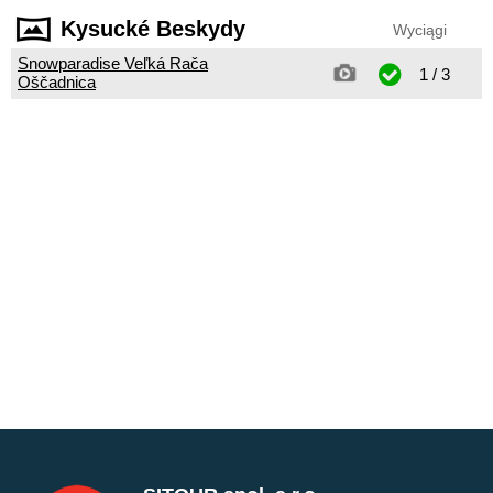
Kysucké Beskydy
Wyciągi
Snowparadise Veľká Rača
1 / 3
Oščadnica