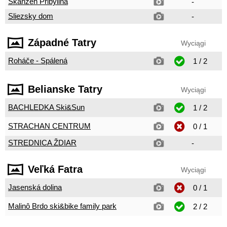
Skanzen Pribylina
-
Sliezsky dom
-
Západné Tatry
Wyciągi
Roháče - Spálená
1 / 2
Belianske Tatry
Wyciągi
BACHLEDKA Ski&Sun
1 / 2
STRACHAN CENTRUM
0 / 1
STREDNICA ŽDIAR
-
Veľká Fatra
Wyciągi
Jasenská dolina
0 / 1
Malinô Brdo ski&bike family park
2 / 2