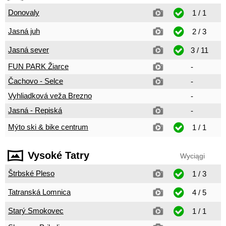
Donovaly
1 / 1
Jasná juh
2 / 3
Jasná sever
3 / 11
FUN PARK Žiarce
-
Čachovo - Selce
-
Vyhliadková veža Brezno
-
Jasná - Repiská
-
Mýto ski & bike centrum
1 / 1
Vysoké Tatry
Wyciągi
Štrbské Pleso
1 / 3
Tatranská Lomnica
4 / 5
Starý Smokovec
1 / 1