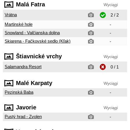
Malá Fatra
Wyciągi
Vrátna
2 / 2
Martinské hole
-
Snowland - Valčianska dolina
-
Skiarena - Fačkovské sedlo (Kľak)
-
Štiavnické vrchy
Wyciągi
Salamandra Resort
0 / 1
Malé Karpaty
Wyciągi
Pezinská Baba
-
Javorie
Wyciągi
Pustý hrad - Zvolen
-